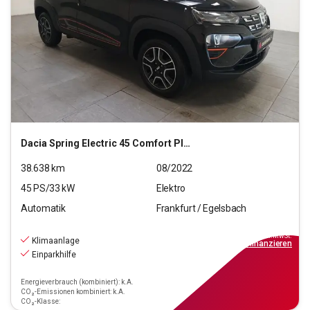
Dacia
Spring Electric 45 Comfort Plus
38.638
km
08/2022
45
PS/
33
kW
Elektro
Automatik
Frankfurt / Egelsbach
9.970
€
inkl.MwSt.
Klimaanlage
ab
90€
mtl.
finanzieren
Einparkhilfe
Energieverbrauch (kombiniert): k.A.
CO₂-Emissionen kombiniert: k.A.
CO₂-Klasse: