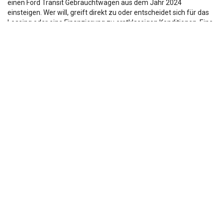
einen Ford Transit Gebrauchtwagen aus dem Jahr 2024
einsteigen. Wer will, greift direkt zu oder entscheidet sich für das
Leasing oder eine Finanzierung zu erstklassigen Konditionen. Eine
Besonderheit besteht in unserem Zulassungsservice und
Produkten wie Winterkompletträdern, die wir auf Wunsch zu
deinem 2024er Ford Transit Gebrauchtwagen dazuliefern.
Die Fahrzeugbeschreibung dient lediglich der allg. Identifizierung des
Fahrzeuges und stellt keine Zusicherung im kaufrechtlichen Sinn dar.
Die Angaben erheben nicht den Anspruch auf Vollständigkeit.
Die gemachten Angaben/Beschreibungen sind unverbindlich und dienen
nicht als zugesicherte Eigenschaften.
Der Verkäufer übernimmt keine Haftung für Tipp u.
Datenübermittlungsfehler.
Ausstattungen sind ggfs. gesondert zu prüfen.
Nichts mehr verpassen!
Sei einer der ersten und profitiere von unseren exklusiven
Gebrauchtwagen Angeboten.