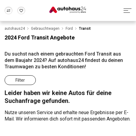
autohaus24
Gebrauchtwagen
Ford
Transit
Zum Antrag
Alle Fragen & Antworten
München
Berlin
2024 Ford Transit Angebote
Wir bewerten dein Auto
Rund um die Inzahlungnahme
Frankfurt
Wuppertal
Du suchst nach einem gebrauchten Ford Transit aus
dem Baujahr 2024? Auf autohaus24 findest du deinen
Traumwagen zu besten Konditionen!
Filter
Leider haben wir keine Autos für deine
Suchanfrage gefunden.
Nutze unseren Service und erhalte neue Ergebnisse per E-
Mail. Wir informieren dich sofort mit passenden Angeboten.