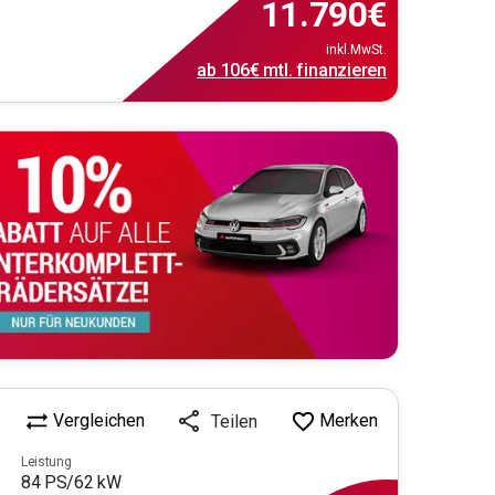
11.790
€
inkl.MwSt.
ab
106€
mtl.
finanzieren
Vergleichen
Merken
Teilen
Leistung
84
PS/
62
kW