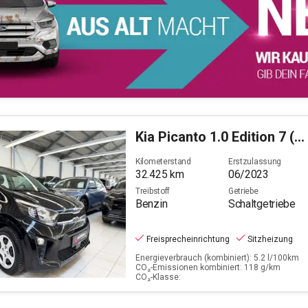
Kia
Picanto 1.0 Edition 7 (EURO 6d)
Kilometerstand
Erstzulassung
32.425
km
06/2023
Treibstoff
Getriebe
Benzin
Schaltgetriebe
Freisprecheinrichtung
Sitzheizung
Energieverbrauch (kombiniert): 5.2 l/100km
CO₂-Emissionen kombiniert: 118 g/km
CO₂-Klasse: