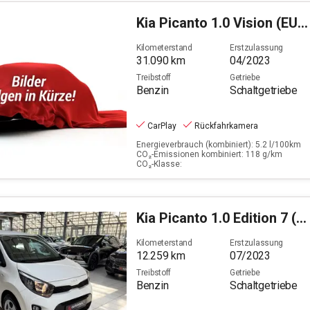
Kia
Picanto 1.0 Vision (EURO 6d)
Kilometerstand
Erstzulassung
31.090
km
04/2023
Treibstoff
Getriebe
Benzin
Schaltgetriebe
CarPlay
Rückfahrkamera
Energieverbrauch (kombiniert): 5.2 l/100km
CO₂-Emissionen kombiniert: 118 g/km
CO₂-Klasse:
Kia
Picanto 1.0 Edition 7 (EURO 6d)
Kilometerstand
Erstzulassung
12.259
km
07/2023
Treibstoff
Getriebe
Benzin
Schaltgetriebe