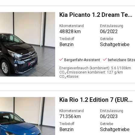
Kia
Picanto 1.2 Dream Team Edition (EURO 6d)
Kilometerstand
Erstzulassung
48.828
km
06/2022
Treibstoff
Getriebe
Benzin
Schaltgetriebe
Berganfahr-Assistent
beheizbare Sitz
Energieverbrauch (kombiniert): 5.6 l/100km
CO₂-Emissionen kombiniert: 127 g/km
CO₂-Klasse:
Kia
Rio 1.2 Edition 7 (EURO 6d)
Kilometerstand
Erstzulassung
71.356
km
06/2023
Treibstoff
Getriebe
Benzin
Schaltgetriebe