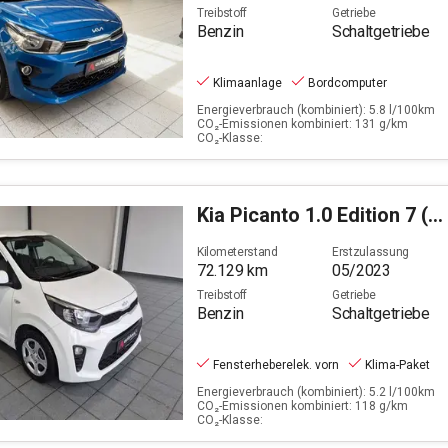
Treibstoff
Getriebe
Benzin
Schaltgetriebe
Klimaanlage
Bordcomputer
Energieverbrauch (kombiniert): 5.8 l/100km
CO₂-Emissionen kombiniert: 131 g/km
CO₂-Klasse:
Kia
Picanto 1.0 Edition 7 (EURO 6d)
Kilometerstand
Erstzulassung
72.129
km
05/2023
Treibstoff
Getriebe
Benzin
Schaltgetriebe
Fensterheberelek. vorn
Klima-Paket
Energieverbrauch (kombiniert): 5.2 l/100km
CO₂-Emissionen kombiniert: 118 g/km
CO₂-Klasse: