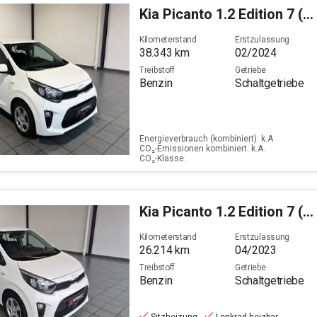
Kia
Picanto 1.2 Edition 7 (EURO 6d)
Kilometerstand
Erstzulassung
38.343
km
02/2024
Treibstoff
Getriebe
Benzin
Schaltgetriebe
Energieverbrauch (kombiniert): k.A.
CO₂-Emissionen kombiniert: k.A.
CO₂-Klasse:
Kia
Picanto 1.2 Edition 7 (EURO 6d)
Kilometerstand
Erstzulassung
26.214
km
04/2023
Treibstoff
Getriebe
Benzin
Schaltgetriebe