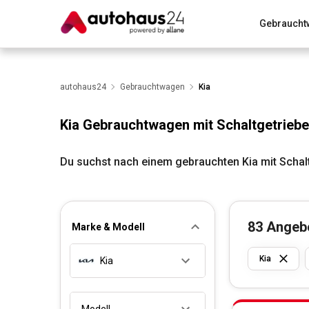
Gebraucht
Zum Antrag
Alle Fragen & Antworten
München
Wir bewerten dein Auto
autohaus24
Gebrauchtwagen
Rund um die Inzahlungnahme
Kia
Kia Gebrauchtwagen mit Schaltgetriebe
Du suchst nach einem gebrauchten Kia mit Schal
83
Angeb
Marke & Modell
Kia
Kia
Modell