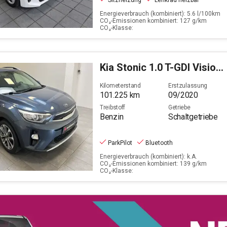
Sitzheizung
Lenkrad heizbar
Energieverbrauch (kombiniert): 5.6 l/100km
CO₂-Emissionen kombiniert: 127 g/km
CO₂-Klasse:
Kia
Stonic 1.0 T-GDI Vision (EURO 6d-TEMP)
Kilometerstand
Erstzulassung
101.225
km
09/2020
Treibstoff
Getriebe
Benzin
Schaltgetriebe
ParkPilot
Bluetooth
Energieverbrauch (kombiniert): k.A.
CO₂-Emissionen kombiniert: 139 g/km
CO₂-Klasse: