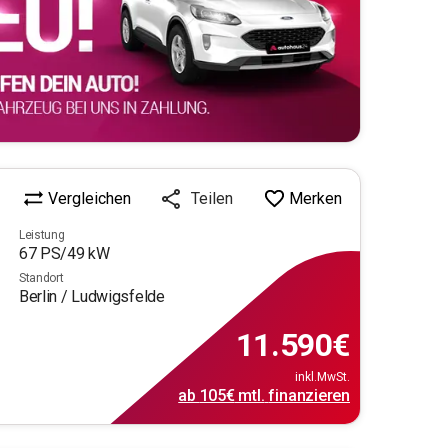
Vergleichen
Merken
Teilen
Leistung
67
PS/
49
kW
Standort
Berlin / Ludwigsfelde
11.590
€
inkl.MwSt.
ab
105€
mtl.
finanzieren