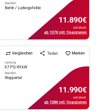
Standort
Berlin / Ludwigsfelde
11.890
€
inkl.MwSt.
ab
107€
mtl.
finanzieren
Vergleichen
Merken
Teilen
Leistung
67
PS/
49
kW
Standort
Wuppertal
11.990
€
inkl.MwSt.
ab
108€
mtl.
finanzieren