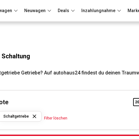
wagen
Neuwagen
Deals
Inzahlungnahme
Mark
Berlin
Frankfurt
Wuppertal
 Schaltung
tgetriebe Getriebe? Auf autohaus24 findest du deinen Traum
ote
2
Kia
Schaltgetriebe
Filter löschen
Schaltgetriebe
Filter löschen