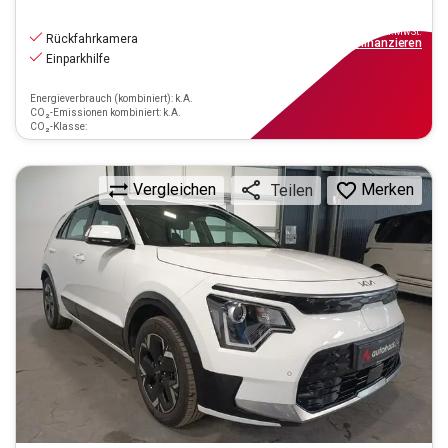
23.270
€
inkl.MwSt.
Rückfahrkamera
ab
210€
mtl.
finanzieren
Einparkhilfe
Energieverbrauch (kombiniert): k.A.
CO₂-Emissionen kombiniert: k.A.
CO₂-Klasse:
Vergleichen
Merken
Teilen