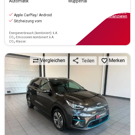
Automatik
Wuppertal
25.990
€
inkl.MwSt.
Apple CarPlay/ Android
ab
234€
mtl.
finanzieren
Sitzheizung vorn
Energieverbrauch (kombiniert): k.A.
CO₂-Emissionen kombiniert: k.A.
CO₂-Klasse:
Vergleichen
Merken
Teilen