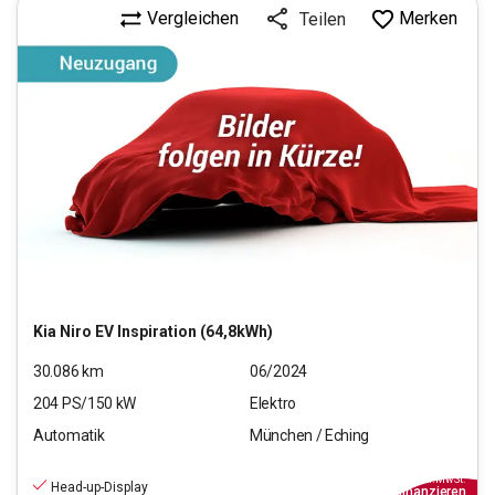
Vergleichen
Merken
Teilen
Kia
Niro EV Inspiration (64,8kWh)
30.086
km
06/2024
204
PS/
150
kW
Elektro
Automatik
München / Eching
28.970
€
inkl.MwSt.
Head-up-Display
ab
339€
mtl.
finanzieren