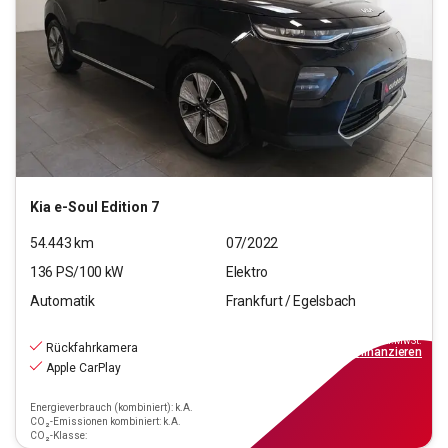
Kia
e-Soul Edition 7
54.443
km
07/2022
136
PS/
100
kW
Elektro
Automatik
Frankfurt / Egelsbach
17.970
€
inkl.MwSt.
Rückfahrkamera
ab
162€
mtl.
finanzieren
Apple CarPlay
Energieverbrauch (kombiniert): k.A.
CO₂-Emissionen kombiniert: k.A.
CO₂-Klasse: