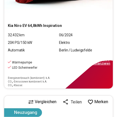
Kia
Niro EV 64,8kWh Inspiration
32.432
km
06/2024
204
PS/
150
kW
Elektro
Automatik
Berlin / Ludwigsfelde
28.550
€
inkl.MwSt.
Wärmepumpe
ab
329€
mtl.
finanzieren
LED Scheinwerfer
Energieverbrauch (kombiniert): k.A.
CO₂-Emissionen kombiniert: k.A.
CO₂-Klasse:
Vergleichen
Merken
Teilen