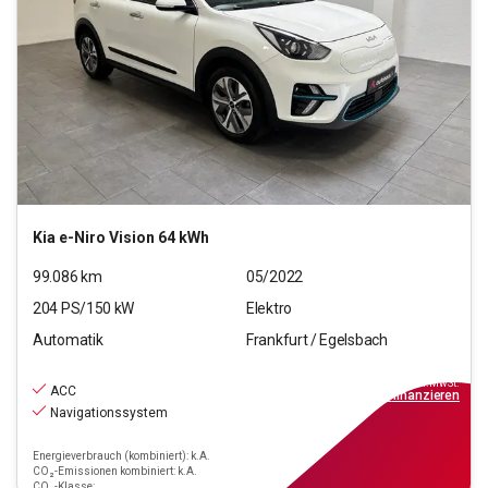
Kia
e-Niro Vision 64 kWh
99.086
km
05/2022
204
PS/
150
kW
Elektro
Automatik
Frankfurt / Egelsbach
19.770
€
inkl.MwSt.
ACC
ab
178€
mtl.
finanzieren
Navigationssystem
Energieverbrauch (kombiniert): k.A.
CO₂-Emissionen kombiniert: k.A.
CO₂-Klasse: