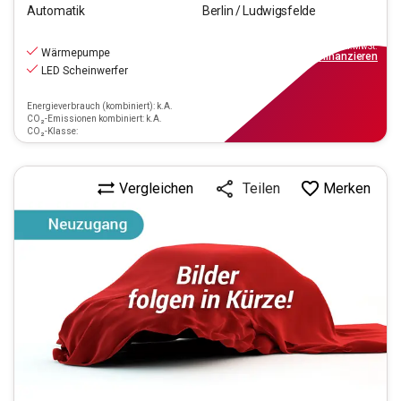
Automatik
Berlin / Ludwigsfelde
28.770
€
inkl.MwSt.
Wärmepumpe
ab
329€
mtl.
finanzieren
LED Scheinwerfer
Energieverbrauch (kombiniert): k.A.
CO₂-Emissionen kombiniert: k.A.
CO₂-Klasse:
Vergleichen
Merken
Teilen