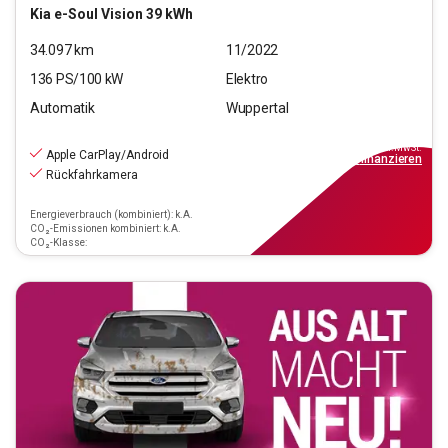
Kia
e-Soul Vision 39 kWh
34.097
km
11/2022
136
PS/
100
kW
Elektro
Automatik
Wuppertal
17.990
€
inkl.MwSt.
Apple CarPlay/Android
ab
162€
mtl.
finanzieren
Rückfahrkamera
Energieverbrauch (kombiniert): k.A.
CO₂-Emissionen kombiniert: k.A.
CO₂-Klasse: