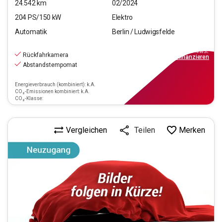
24.542
km
02/2024
204
PS/
150
kW
Elektro
Automatik
Berlin / Ludwigsfelde
27.990
€
inkl.MwSt.
Rückfahrkamera
ab
252€
mtl.
finanzieren
Abstandstempomat
Energieverbrauch (kombiniert): k.A.
CO₂-Emissionen kombiniert: k.A.
CO₂-Klasse:
Vergleichen
Merken
Teilen