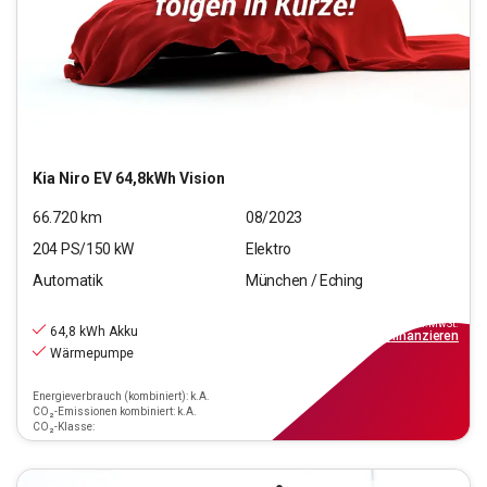
Kia
Niro EV 64,8kWh Vision
66.720
km
08/2023
204
PS/
150
kW
Elektro
Automatik
München / Eching
26.440
€
inkl.MwSt.
64,8 kWh Akku
ab
309€
mtl.
finanzieren
Wärmepumpe
Energieverbrauch (kombiniert): k.A.
CO₂-Emissionen kombiniert: k.A.
CO₂-Klasse: