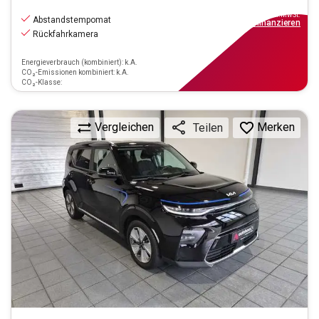
17.990
€
inkl.MwSt.
Abstandstempomat
ab
162€
mtl.
finanzieren
Rückfahrkamera
Energieverbrauch (kombiniert): k.A.
CO₂-Emissionen kombiniert: k.A.
CO₂-Klasse:
Vergleichen
Merken
Teilen