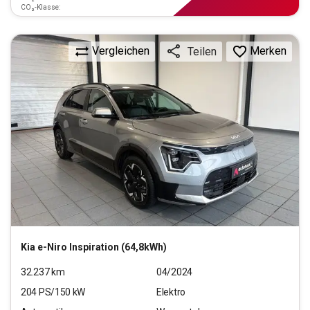
CO₂-Klasse:
Vergleichen
Merken
Teilen
Kia
e-Niro Inspiration (64,8kWh)
32.237
km
04/2024
204
PS/
150
kW
Elektro