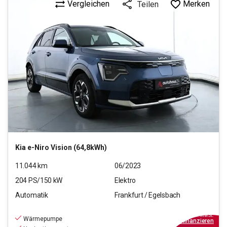
Vergleichen
Merken
Teilen
Kia
e-Niro Vision (64,8kWh)
11.044
km
06/2023
204
PS/
150
kW
Elektro
Automatik
Frankfurt / Egelsbach
26.970
€
inkl.MwSt.
Wärmepumpe
ab
189€
mtl.
finanzieren