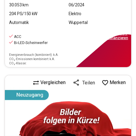
30.053
km
06/2024
204
PS/
150
kW
Elektro
Automatik
Wuppertal
28.990
€
inkl.MwSt.
ACC
ab
261€
mtl.
finanzieren
Bi-LED-Scheinwerfer
Energieverbrauch (kombiniert): k.A.
CO₂-Emissionen kombiniert: k.A.
CO₂-Klasse:
Vergleichen
Merken
Teilen