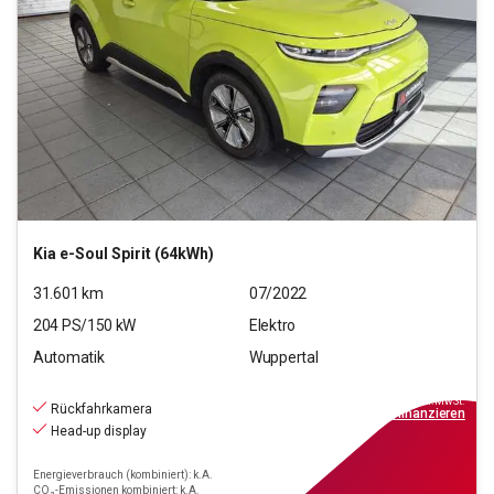
Kia
e-Soul Spirit (64kWh)
31.601
km
07/2022
204
PS/
150
kW
Elektro
Automatik
Wuppertal
24.290
€
inkl.MwSt.
Rückfahrkamera
ab
219€
mtl.
finanzieren
Head-up display
Energieverbrauch (kombiniert): k.A.
CO₂-Emissionen kombiniert: k.A.