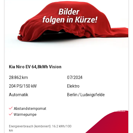
Kia
Niro EV 64,8kWh Vision
28.862
km
07/2024
204
PS/
150
kW
Elektro
Automatik
Berlin / Ludwigsfelde
28.550
€
inkl.MwSt.
Abstandstempomat
ab
329€
mtl.
finanzieren
Wärmepumpe
Energieverbrauch (kombiniert): 16.2 kWh/100
km