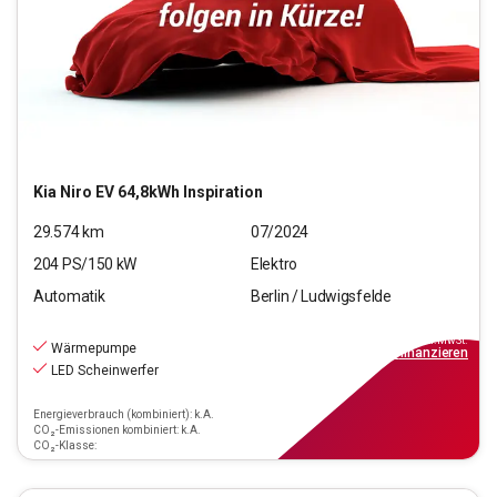
Kia
Niro EV 64,8kWh Inspiration
29.574
km
07/2024
204
PS/
150
kW
Elektro
Automatik
Berlin / Ludwigsfelde
28.970
€
inkl.MwSt.
Wärmepumpe
ab
339€
mtl.
finanzieren
LED Scheinwerfer
Energieverbrauch (kombiniert): k.A.
CO₂-Emissionen kombiniert: k.A.
CO₂-Klasse: