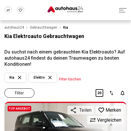
autohaus24
Gebrauchtwagen
Kia
Zum Antrag
Alle Fragen & Antworten
München
Berlin
Kia Elektroauto Gebrauchtwagen
Wir bewerten dein Auto
Rund um die Inzahlungnahme
Frankfurt
Wuppertal
Du suchst nach einem gebrauchten Kia Elektroauto? Auf
autohaus24 findest du deinen Traumwagen zu besten
Konditionen!
Kia
Elektro
Filter löschen
Filter
20
TOP ANGEBOT
Merken
Teilen
Vergleichen