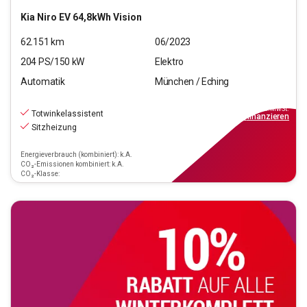
Kia
Niro EV 64,8kWh Vision
62.151
km
06/2023
204
PS/
150
kW
Elektro
Automatik
München / Eching
24.220
€
inkl.MwSt.
Totwinkelassistent
ab
218€
mtl.
finanzieren
Sitzheizung
Energieverbrauch (kombiniert): k.A.
CO₂-Emissionen kombiniert: k.A.
CO₂-Klasse: