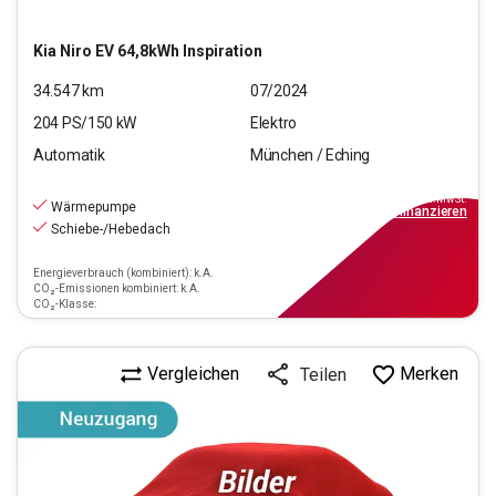
Kia
Niro EV 64,8kWh Inspiration
34.547
km
07/2024
204
PS/
150
kW
Elektro
Automatik
München / Eching
28.880
€
inkl.MwSt.
Wärmepumpe
ab
329€
mtl.
finanzieren
Schiebe-/Hebedach
Energieverbrauch (kombiniert): k.A.
CO₂-Emissionen kombiniert: k.A.
CO₂-Klasse:
Vergleichen
Merken
Teilen