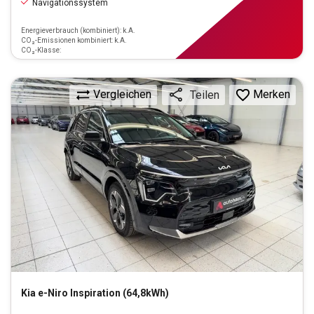
Navigationssystem
Energieverbrauch (kombiniert): k.A.
CO₂-Emissionen kombiniert: k.A.
CO₂-Klasse:
Vergleichen
Merken
Teilen
Kia
e-Niro Inspiration (64,8kWh)