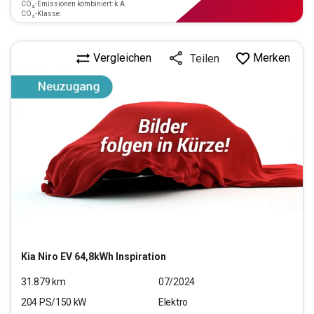
CO₂-Emissionen kombiniert: k.A.
CO₂-Klasse:
Vergleichen
Merken
Teilen
Kia
Niro EV 64,8kWh Inspiration
31.879
km
07/2024
204
PS/
150
kW
Elektro