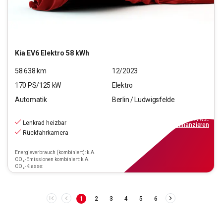
Kia
EV6 Elektro 58 kWh
58.638
km
12/2023
170
PS/
125
kW
Elektro
Automatik
Berlin / Ludwigsfelde
28.990
€
inkl.MwSt.
Lenkrad heizbar
ab
319€
mtl.
finanzieren
Rückfahrkamera
Energieverbrauch (kombiniert): k.A.
CO₂-Emissionen kombiniert: k.A.
CO₂-Klasse:
1
2
3
4
5
6