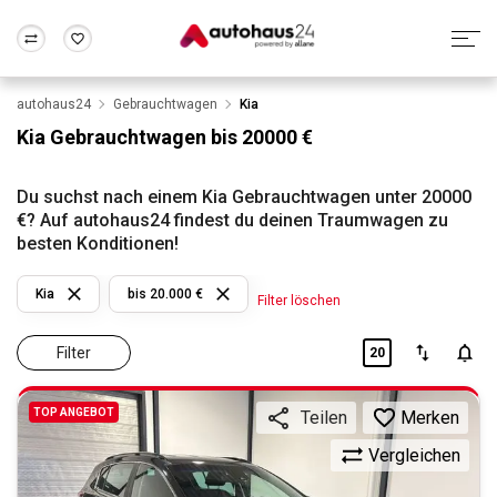
autohaus24
Gebrauchtwagen
Kia
Zum Antrag
Alle Fragen & Antworten
München
Berlin
Kia Gebrauchtwagen bis 20000 €
Wir bewerten dein Auto
Rund um die Inzahlungnahme
Frankfurt
Wuppertal
Du suchst nach einem Kia Gebrauchtwagen unter 20000
€? Auf autohaus24 findest du deinen Traumwagen zu
besten Konditionen!
Kia
bis 20.000 €
Filter löschen
Filter
20
TOP ANGEBOT
Merken
Teilen
Vergleichen