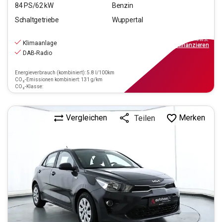
84
PS/
62
kW
Benzin
Schaltgetriebe
Wuppertal
12.890
€
inkl.MwSt.
Klimaanlage
ab
116€
mtl.
finanzieren
DAB-Radio
Energieverbrauch (kombiniert): 5.8 l/100km
CO₂-Emissionen kombiniert: 131 g/km
CO₂-Klasse:
Vergleichen
Merken
Teilen