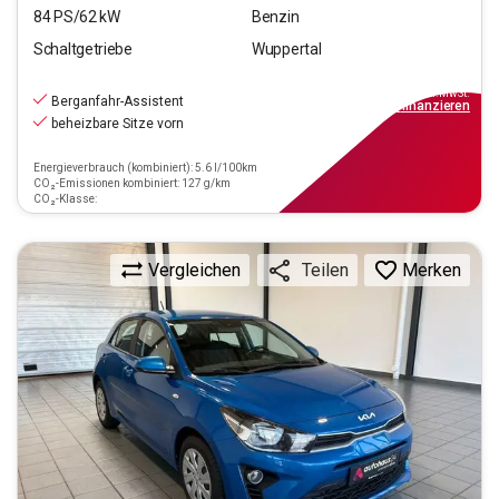
84
PS/
62
kW
Benzin
Schaltgetriebe
Wuppertal
12.190
€
inkl.MwSt.
Berganfahr-Assistent
ab
110€
mtl.
finanzieren
beheizbare Sitze vorn
Energieverbrauch (kombiniert): 5.6 l/100km
CO₂-Emissionen kombiniert: 127 g/km
CO₂-Klasse:
Vergleichen
Merken
Teilen