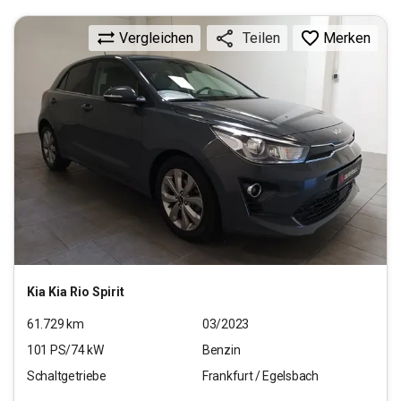
Vergleichen
Merken
Teilen
Kia
Kia Rio Spirit
61.729
km
03/2023
101
PS/
74
kW
Benzin
Schaltgetriebe
Frankfurt / Egelsbach
11.470
€