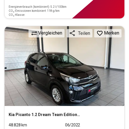
Energieverbrauch (kombiniert): 5.2 l/100km
CO₂-Emissionen kombiniert: 118 g/km
CO₂-Klasse:
Vergleichen
Merken
Teilen
Kia
Picanto 1.2 Dream Team Edition (EURO 6d)
48.828
km
06/2022