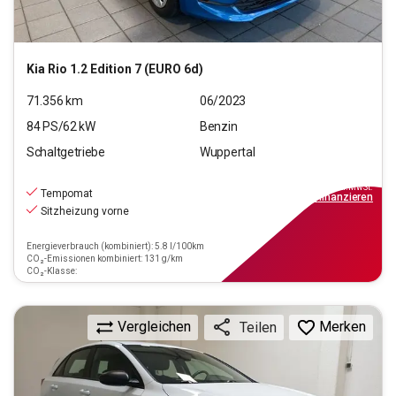
Kia
Rio 1.2 Edition 7 (EURO 6d)
71.356
km
06/2023
84
PS/
62
kW
Benzin
Schaltgetriebe
Wuppertal
12.190
€
inkl.MwSt.
Tempomat
ab
110€
mtl.
finanzieren
Sitzheizung vorne
Energieverbrauch (kombiniert): 5.8 l/100km
CO₂-Emissionen kombiniert: 131 g/km
CO₂-Klasse:
Vergleichen
Merken
Teilen