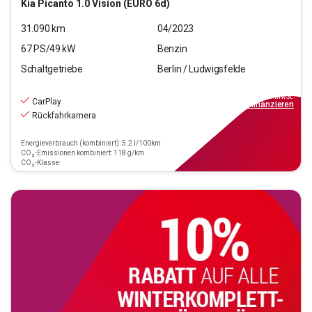
Kia
Picanto 1.0 Vision (EURO 6d)
31.090
km
04/2023
67
PS/
49
kW
Benzin
Schaltgetriebe
Berlin / Ludwigsfelde
11.590
€
inkl.MwSt.
CarPlay
ab
105€
mtl.
finanzieren
Rückfahrkamera
Energieverbrauch (kombiniert): 5.2 l/100km
CO₂-Emissionen kombiniert: 118 g/km
CO₂-Klasse: