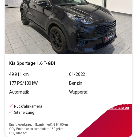
Kia
Sportage 1.6 T-GDI
49.911
km
01/2022
177
PS/
130
kW
Benzin
Automatik
Wuppertal
18.890
€
inkl.MwSt.
Rückfahrkamera
ab
170€
mtl.
finanzieren
Sitzheizung
Energieverbrauch (kombiniert): 8 l/100km
CO₂-Emissionen kombiniert: 180 g/km
CO₂-Klasse: