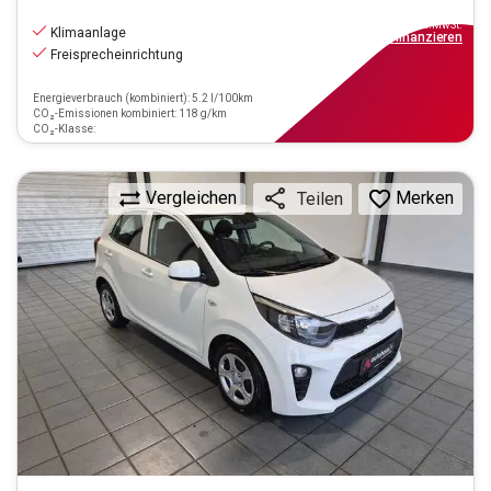
11.790
€
inkl.MwSt.
Klimaanlage
ab
106€
mtl.
finanzieren
Freisprecheinrichtung
Energieverbrauch (kombiniert): 5.2 l/100km
CO₂-Emissionen kombiniert: 118 g/km
CO₂-Klasse:
Vergleichen
Merken
Teilen