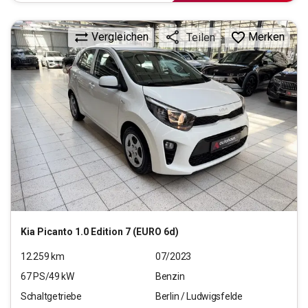
Vergleichen
Merken
Teilen
Kia
Picanto 1.0 Edition 7 (EURO 6d)
12.259
km
07/2023
67
PS/
49
kW
Benzin
Schaltgetriebe
Berlin / Ludwigsfelde