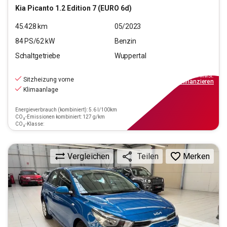
Kia
Picanto 1.2 Edition 7 (EURO 6d)
45.428
km
05/2023
84
PS/
62
kW
Benzin
Schaltgetriebe
Wuppertal
11.790
€
inkl.MwSt.
Sitzheizung vorne
ab
106€
mtl.
finanzieren
Klimaanlage
Energieverbrauch (kombiniert): 5.6 l/100km
CO₂-Emissionen kombiniert: 127 g/km
CO₂-Klasse:
Vergleichen
Merken
Teilen