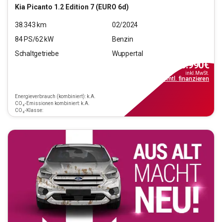
Kia
Picanto 1.2 Edition 7 (EURO 6d)
38.343
km
02/2024
84
PS/
62
kW
Benzin
Schaltgetriebe
Wuppertal
10.990
€
inkl.MwSt.
ab
99€
mtl.
finanzieren
Energieverbrauch (kombiniert): k.A.
CO₂-Emissionen kombiniert: k.A.
CO₂-Klasse: