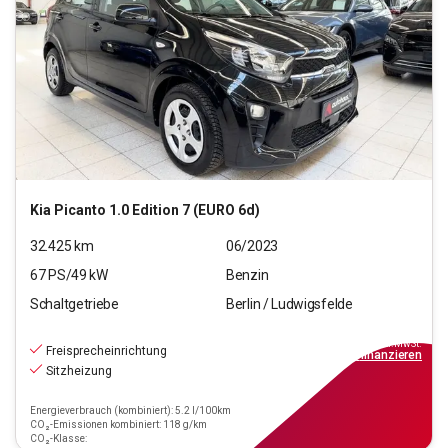
Kia
Picanto 1.0 Edition 7 (EURO 6d)
32.425
km
06/2023
67
PS/
49
kW
Benzin
Schaltgetriebe
Berlin / Ludwigsfelde
11.590
€
inkl.MwSt.
Freisprecheinrichtung
ab
105€
mtl.
finanzieren
Sitzheizung
Energieverbrauch (kombiniert): 5.2 l/100km
CO₂-Emissionen kombiniert: 118 g/km
CO₂-Klasse: