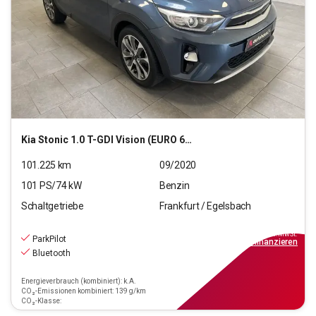
Kia
Stonic 1.0 T-GDI Vision (EURO 6d-TEMP)
101.225
km
09/2020
101
PS/
74
kW
Benzin
Schaltgetriebe
Frankfurt / Egelsbach
11.470
€
inkl.MwSt.
ParkPilot
ab
110€
mtl.
finanzieren
Bluetooth
Energieverbrauch (kombiniert): k.A.
CO₂-Emissionen kombiniert: 139 g/km
CO₂-Klasse: