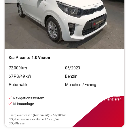
Kia
Picanto 1.0 Vision
72.009
km
06/2023
67
PS/
49
kW
Benzin
Automatik
München / Eching
13.220
€
inkl.MwSt.
Navigationssystem
ab
149€
mtl.
finanzieren
KLimaanlage
Energieverbrauch (kombiniert): 5.5 l/100km
CO₂-Emissionen kombiniert: 125 g/km
CO₂-Klasse: