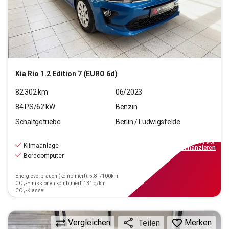
Kia
Rio 1.2 Edition 7 (EURO 6d)
82.302
km
06/2023
84
PS/
62
kW
Benzin
Schaltgetriebe
Berlin / Ludwigsfelde
11.890
€
inkl.MwSt.
Klimaanlage
ab
107€
mtl.
finanzieren
Bordcomputer
Energieverbrauch (kombiniert): 5.8 l/100km
CO₂-Emissionen kombiniert: 131 g/km
CO₂-Klasse:
Vergleichen
Merken
Teilen