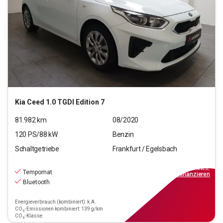
Kia
Ceed 1.0 TGDI Edition 7
81.982
km
08/2020
120
PS/
88
kW
Benzin
Schaltgetriebe
Frankfurt / Egelsbach
12.270
€
inkl.MwSt.
Tempomat
ab
111€
mtl.
finanzieren
Bluetooth
Energieverbrauch (kombiniert): k.A.
CO₂-Emissionen kombiniert: 139 g/km
CO₂-Klasse: