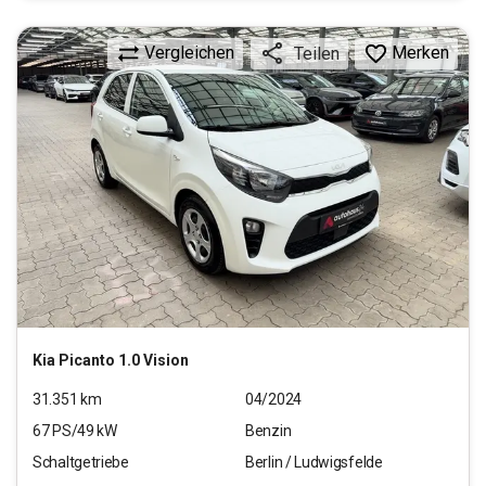
Vergleichen
Merken
Teilen
Kia
Picanto 1.0 Vision
31.351
km
04/2024
67
PS/
49
kW
Benzin
Schaltgetriebe
Berlin / Ludwigsfelde