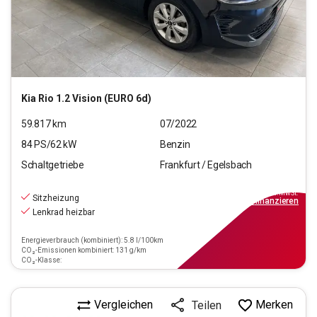
Kia
Rio 1.2 Vision (EURO 6d)
59.817
km
07/2022
84
PS/
62
kW
Benzin
Schaltgetriebe
Frankfurt / Egelsbach
12.770
€
inkl.MwSt.
Sitzheizung
ab
99€
mtl.
finanzieren
Lenkrad heizbar
Energieverbrauch (kombiniert): 5.8 l/100km
CO₂-Emissionen kombiniert: 131 g/km
CO₂-Klasse:
Vergleichen
Merken
Teilen