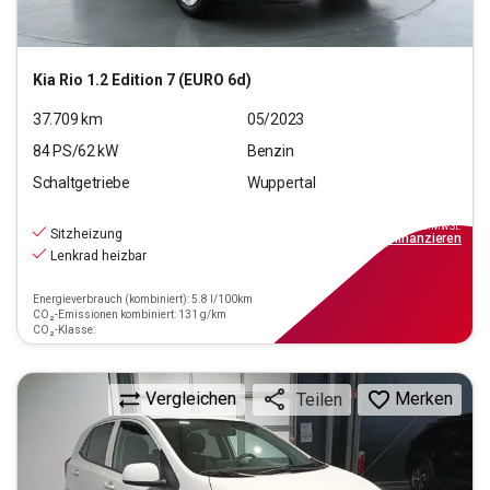
Kia
Rio 1.2 Edition 7 (EURO 6d)
37.709
km
05/2023
84
PS/
62
kW
Benzin
Schaltgetriebe
Wuppertal
12.990
€
inkl.MwSt.
Sitzheizung
ab
117€
mtl.
finanzieren
Lenkrad heizbar
Energieverbrauch (kombiniert): 5.8 l/100km
CO₂-Emissionen kombiniert: 131 g/km
CO₂-Klasse:
Vergleichen
Merken
Teilen