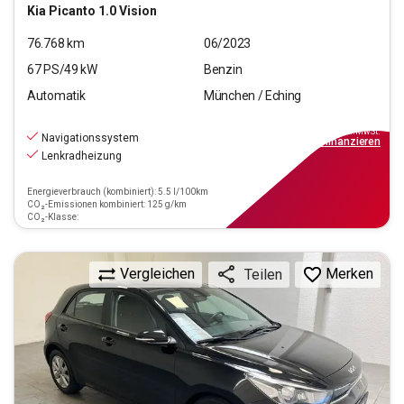
Kia
Picanto 1.0 Vision
76.768
km
06/2023
67
PS/
49
kW
Benzin
Automatik
München / Eching
12.550
€
inkl.MwSt.
Navigationssystem
ab
113€
mtl.
finanzieren
Lenkradheizung
Energieverbrauch (kombiniert): 5.5 l/100km
CO₂-Emissionen kombiniert: 125 g/km
CO₂-Klasse:
Vergleichen
Merken
Teilen