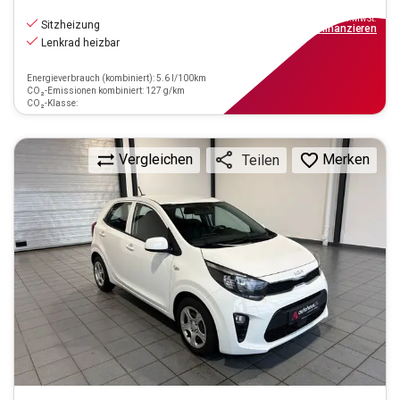
10.890
€
inkl.MwSt.
Sitzheizung
ab
98€
mtl.
finanzieren
Lenkrad heizbar
Energieverbrauch (kombiniert): 5.6 l/100km
CO₂-Emissionen kombiniert: 127 g/km
CO₂-Klasse:
Vergleichen
Merken
Teilen