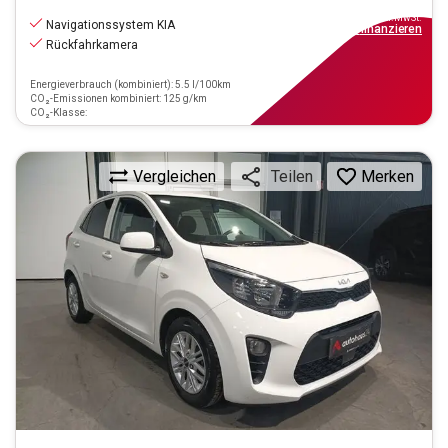
12.390
€
inkl.MwSt.
Navigationssystem KIA
ab
112€
mtl.
finanzieren
Rückfahrkamera
Energieverbrauch (kombiniert): 5.5 l/100km
CO₂-Emissionen kombiniert: 125 g/km
CO₂-Klasse:
Vergleichen
Merken
Teilen