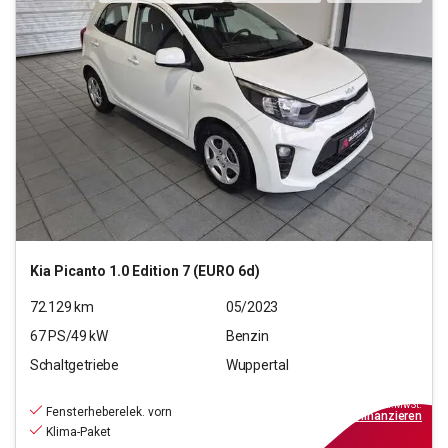
Kia
Picanto 1.0 Edition 7 (EURO 6d)
72.129
km
05/2023
67
PS/
49
kW
Benzin
Schaltgetriebe
Wuppertal
11.990
€
inkl.MwSt.
Fensterheberelek. vorn
ab
108€
mtl.
finanzieren
Klima-Paket