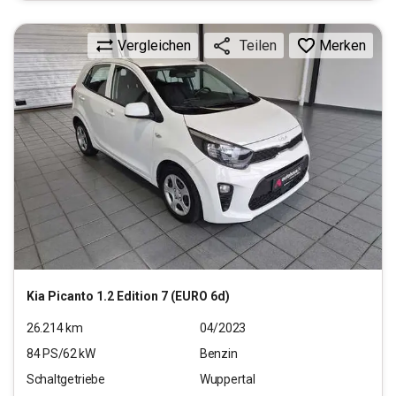
Vergleichen
Merken
Teilen
Kia
Picanto 1.2 Edition 7 (EURO 6d)
26.214
km
04/2023
84
PS/
62
kW
Benzin
Schaltgetriebe
Wuppertal