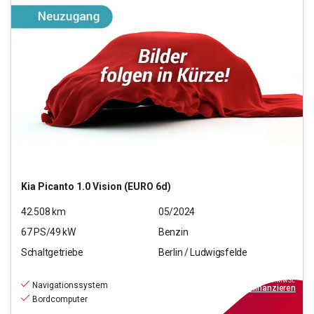
Kia
Picanto 1.0 Vision (EURO 6d)
42.508
km
05/2024
67
PS/
49
kW
Benzin
Schaltgetriebe
Berlin / Ludwigsfelde
12.790
€
inkl.MwSt.
Navigationssystem
ab
115€
mtl.
finanzieren
Bordcomputer