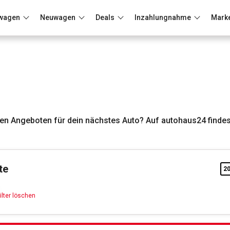
wagen
Neuwagen
Deals
Inzahlungnahme
Mark
Berlin
Frankfurt
Wuppertal
n Angeboten für dein nächstes Auto? Auf autohaus24 findest
te
2
Kia
ilter löschen
Filter löschen