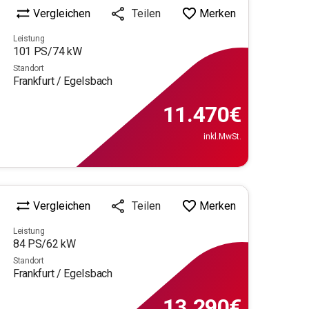
Vergleichen
Merken
Teilen
Leistung
101
PS/
74
kW
Standort
Frankfurt / Egelsbach
11.470
€
inkl.MwSt.
Vergleichen
Merken
Teilen
Leistung
84
PS/
62
kW
Standort
Frankfurt / Egelsbach
13.290
€