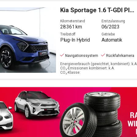
Kia
Sportage 1.6 T-GDI Plug-in Hybrid GT-Line 4WD (6d)
Kilometerstand
Erstzulassung
28.361
km
06/2023
Treibstoff
Getriebe
Plug-In Hybrid
Automatik
Navigationssystem
Rückfahrkamera
Energieverbrauch (gewichtet, kombiniert): k.A.
CO₂-Emissionen kombiniert: k.A.
CO₂-Klasse: