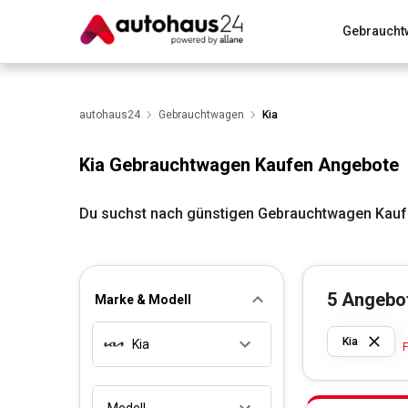
Gebraucht
Zum Antrag
Alle Fragen & Antworten
München
Wir bewerten dein Auto
autohaus24
Gebrauchtwagen
Rund um die Inzahlungnahme
Kia
Kia Gebrauchtwagen Kaufen Angebote
Du suchst nach günstigen Gebrauchtwagen Kaufe
5
Angebo
Marke & Modell
Kia
Kia
F
Modell