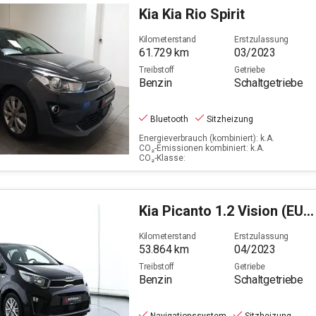
Kia
Kia Rio Spirit
Kilometerstand
Erstzulassung
61.729
km
03/2023
Treibstoff
Getriebe
Benzin
Schaltgetriebe
Bluetooth
Sitzheizung
Energieverbrauch (kombiniert): k.A.
CO₂-Emissionen kombiniert: k.A.
CO₂-Klasse:
Kia
Picanto 1.2 Vision (EURO 6d)
Kilometerstand
Erstzulassung
53.864
km
04/2023
Treibstoff
Getriebe
Benzin
Schaltgetriebe