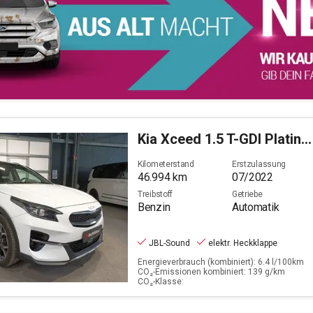
Kia
Xceed 1.5 T-GDI Platinum Edition (EURO 6d)
Kilometerstand
Erstzulassung
46.994
km
07/2022
Treibstoff
Getriebe
Benzin
Automatik
JBL-Sound
elektr. Heckklappe
Energieverbrauch (kombiniert): 6.4 l/100km
CO₂-Emissionen kombiniert: 139 g/km
CO₂-Klasse: