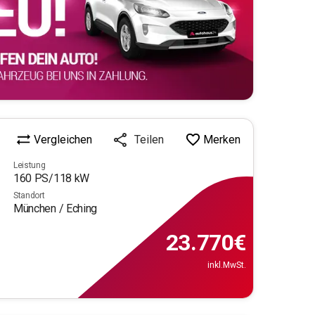
Vergleichen
Merken
Teilen
Leistung
160
PS/
118
kW
Standort
München / Eching
23.770
€
inkl.MwSt.