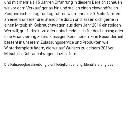
und mit mehr als 15 Jahren Erfahrung in diesem Bereich schauen
wir vor dem Verkauf genau hin und stellen einen einwandfreien
Zustand sicher. Tag für Tag führen wir mehr als 50 Probefahrten
an einem unserer drei Standorte durch und lassen dich gerne in
einen Mitsubishi Gebrauchtwagen aus dem Jahr 2016 einsteigen.
Wer will, greift direkt zu oder entscheidet sich für das Leasing oder
eine Finanzierung zu erstklassigen Konditionen. Eine Besonderheit
besteht in unserem Zulassungsservice und Produkten wie
Winterkompletträdern, die wir auf Wunsch zu deinem 2016er
Mitsubishi Gebrauchtwagen dazuliefern.
Die Fahrzeugbeschreibung dient lediglich der allg. Identifizierung des
Fahrzeuges und stellt keine Zusicherung im kaufrechtlichen Sinn dar.
Die Angaben erheben nicht den Anspruch auf Vollständigkeit.
Die gemachten Angaben/Beschreibungen sind unverbindlich und dienen
nicht als zugesicherte Eigenschaften.
Der Verkäufer übernimmt keine Haftung für Tipp u.
Datenübermittlungsfehler.
Ausstattungen sind ggfs. gesondert zu prüfen.