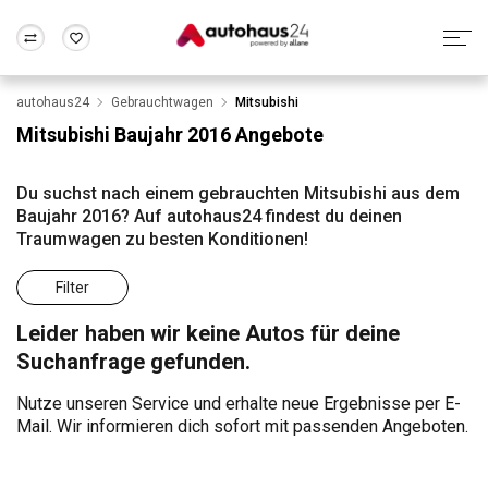
autohaus24
Gebrauchtwagen
Mitsubishi
Zum Antrag
Alle Fragen & Antworten
München
Berlin
Mitsubishi Baujahr 2016 Angebote
Wir bewerten dein Auto
Rund um die Inzahlungnahme
Frankfurt
Wuppertal
Du suchst nach einem gebrauchten Mitsubishi aus dem
Baujahr 2016? Auf autohaus24 findest du deinen
Traumwagen zu besten Konditionen!
Filter
Leider haben wir keine Autos für deine
Suchanfrage gefunden.
Nutze unseren Service und erhalte neue Ergebnisse per E-
Mail. Wir informieren dich sofort mit passenden Angeboten.