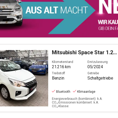
Mitsubishi
Space Star 1.2 Select (EURO 6d)
Kilometerstand
Erstzulassung
21.216
km
05/2024
Treibstoff
Getriebe
Benzin
Schaltgetriebe
Bluetooth
Klimaanlage
Energieverbrauch (kombiniert): k.A.
CO₂-Emissionen kombiniert: k.A.
CO₂-Klasse: