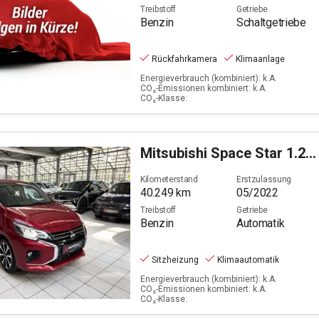
Treibstoff
Getriebe
Benzin
Schaltgetriebe
Rückfahrkamera
Klimaanlage
Energieverbrauch (kombiniert): k.A.
CO₂-Emissionen kombiniert: k.A.
CO₂-Klasse:
Mitsubishi
Space Star 1.2 (EURO6d)
Kilometerstand
Erstzulassung
40.249
km
05/2022
Treibstoff
Getriebe
Benzin
Automatik
Sitzheizung
Klimaautomatik
Energieverbrauch (kombiniert): k.A.
CO₂-Emissionen kombiniert: k.A.
CO₂-Klasse: