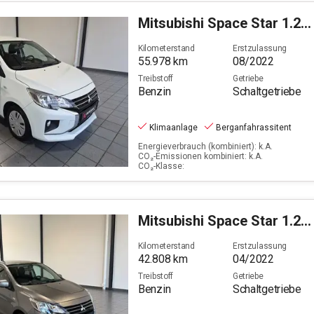
Mitsubishi
Space Star 1.2 Select (EURO 6d)
Kilometerstand
Erstzulassung
55.978
km
08/2022
Treibstoff
Getriebe
Benzin
Schaltgetriebe
Klimaanlage
Berganfahrassitent
Energieverbrauch (kombiniert): k.A.
CO₂-Emissionen kombiniert: k.A.
CO₂-Klasse:
Mitsubishi
Space Star 1.2 Select+ (EURO 6d)
Kilometerstand
Erstzulassung
42.808
km
04/2022
Treibstoff
Getriebe
Benzin
Schaltgetriebe