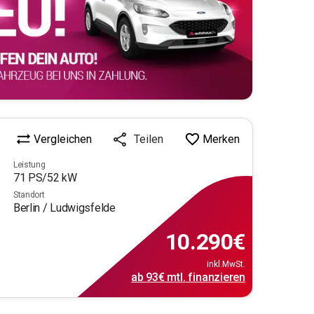
Vergleichen
Merken
Teilen
Leistung
71
PS/
52
kW
Standort
Berlin / Ludwigsfelde
10.290
€
inkl.MwSt.
ab
93€
mtl.
finanzieren