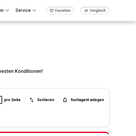
en
Service
Favoriten
Vergleich
esten Konditionen!
0
pro Seite
Sortieren
Suchagent anlegen