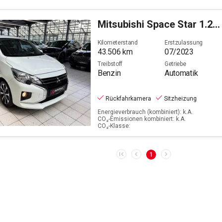
Mitsubishi
Space Star 1.2 Select+ (EURO 6d)
Kilometerstand
Erstzulassung
43.506
km
07/2023
Treibstoff
Getriebe
Benzin
Automatik
Rückfahrkamera
Sitzheizung
Energieverbrauch (kombiniert): k.A.
CO₂-Emissionen kombiniert: k.A.
CO₂-Klasse:
1