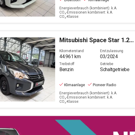
Bluetooth
Klimaanlage
Energieverbrauch (kombiniert): k.A.
CO₂-Emissionen kombiniert: k.A.
CO₂-Klasse:
Mitsubishi
Space Star 1.2 Select (EURO 6d)
Kilometerstand
Erstzulassung
44.961
km
03/2024
Treibstoff
Getriebe
Benzin
Schaltgetriebe
Klimaanlage
Pioneer Radio
Energieverbrauch (kombiniert): k.A.
CO₂-Emissionen kombiniert: k.A.
CO₂-Klasse: