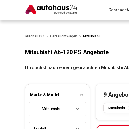
Gebraucht
Zum Antrag
Alle Fragen & Antworten
München
Wir bewerten dein Auto
autohaus24
Gebrauchtwagen
Rund um die Inzahlungnahme
Mitsubishi
Mitsubishi Ab-120 PS Angebote
Du suchst nach einem gebrauchten Mitsubishi A
9
Angebo
Marke & Modell
Mitsubishi
Mitsubishi
Modell