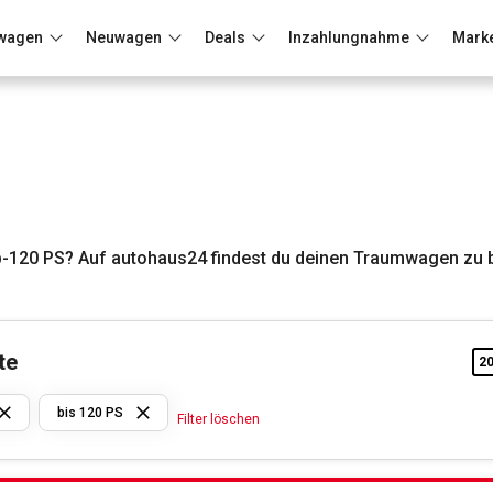
wagen
Neuwagen
Deals
Inzahlungnahme
Mark
Berlin
Frankfurt
Wuppertal
b-120 PS? Auf autohaus24 findest du deinen Traumwagen zu b
te
2
Mitsubishi
bis 120 PS
Filter löschen
bis 120
PS
Filter löschen