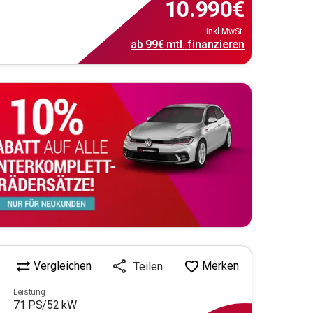
10.990
€
inkl.MwSt.
ab
99€
mtl.
finanzieren
Vergleichen
Merken
Teilen
Leistung
71
PS/
52
kW