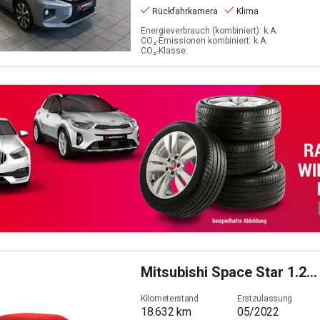
Rückfahrkamera
Klima
Energieverbrauch (kombiniert): k.A.
CO₂-Emissionen kombiniert: k.A.
CO₂-Klasse:
Mitsubishi
Space Star 1.2 Select+ (EURO 6d)
Kilometerstand
Erstzulassung
18.632
km
05/2022