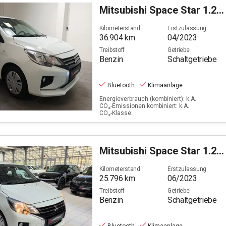
Mitsubishi
Space Star 1.2 Select (EURO 6d)
Kilometerstand
Erstzulassung
36.904
km
04/2023
Treibstoff
Getriebe
Benzin
Schaltgetriebe
Bluetooth
Klimaanlage
Energieverbrauch (kombiniert): k.A.
CO₂-Emissionen kombiniert: k.A.
CO₂-Klasse:
Mitsubishi
Space Star 1.2 Select (EURO 6d)
Kilometerstand
Erstzulassung
25.796
km
06/2023
Treibstoff
Getriebe
Benzin
Schaltgetriebe