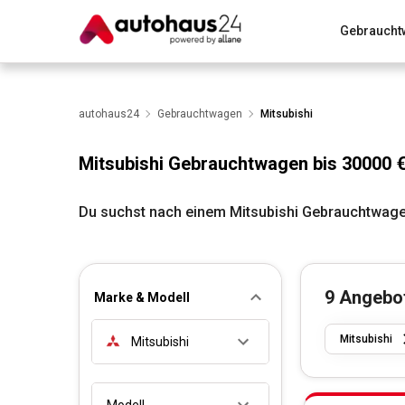
Gebraucht
Zum Antrag
Alle Fragen & Antworten
München
Wir bewerten dein Auto
autohaus24
Gebrauchtwagen
Rund um die Inzahlungnahme
Mitsubishi
Mitsubishi Gebrauchtwagen bis 30000 
Du suchst nach einem Mitsubishi Gebrauchtwage
9
Angebo
Marke & Modell
Mitsubishi
Mitsubishi
Modell