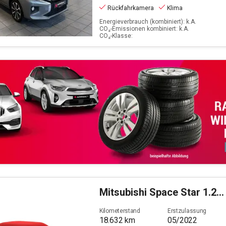
Rückfahrkamera
Klima
Energieverbrauch (kombiniert): k.A.
CO₂-Emissionen kombiniert: k.A.
CO₂-Klasse:
Mitsubishi
Space Star 1.2 Select+ (EURO 6d)
Kilometerstand
Erstzulassung
18.632
km
05/2022