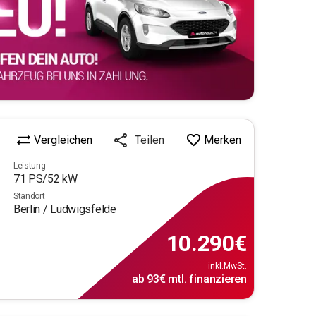
Vergleichen
Merken
Teilen
Leistung
71
PS/
52
kW
Standort
Berlin / Ludwigsfelde
10.290
€
inkl.MwSt.
ab
93€
mtl.
finanzieren