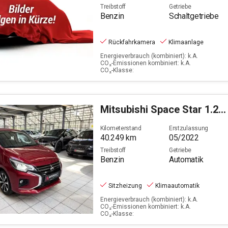
Treibstoff
Getriebe
Benzin
Schaltgetriebe
Rückfahrkamera
Klimaanlage
Energieverbrauch (kombiniert): k.A.
CO₂-Emissionen kombiniert: k.A.
CO₂-Klasse:
Mitsubishi
Space Star 1.2 (EURO6d)
Kilometerstand
Erstzulassung
40.249
km
05/2022
Treibstoff
Getriebe
Benzin
Automatik
Sitzheizung
Klimaautomatik
Energieverbrauch (kombiniert): k.A.
CO₂-Emissionen kombiniert: k.A.
CO₂-Klasse: