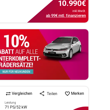
10.990
€
inkl.MwSt.
ab
99€
mtl.
finanzieren
Vergleichen
Merken
Teilen
Leistung
71
PS/
52
kW