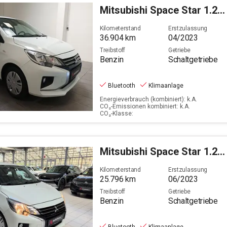
Mitsubishi
Space Star 1.2 Select (EURO 6d)
Kilometerstand
Erstzulassung
36.904
km
04/2023
Treibstoff
Getriebe
Benzin
Schaltgetriebe
Bluetooth
Klimaanlage
Energieverbrauch (kombiniert): k.A.
CO₂-Emissionen kombiniert: k.A.
CO₂-Klasse:
Mitsubishi
Space Star 1.2 Select (EURO 6d)
Kilometerstand
Erstzulassung
25.796
km
06/2023
Treibstoff
Getriebe
Benzin
Schaltgetriebe