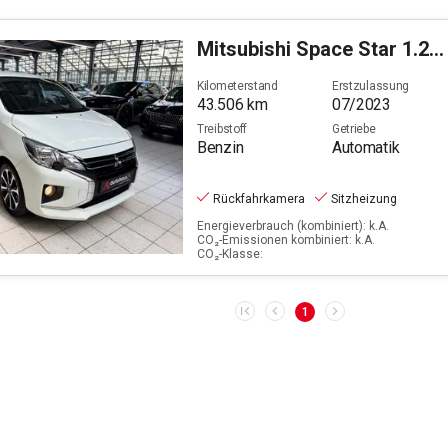
Mitsubishi
Space Star 1.2 Select+ (EURO 6d)
Kilometerstand
Erstzulassung
43.506
km
07/2023
Treibstoff
Getriebe
Benzin
Automatik
Rückfahrkamera
Sitzheizung
Energieverbrauch (kombiniert): k.A.
CO₂-Emissionen kombiniert: k.A.
CO₂-Klasse:
1