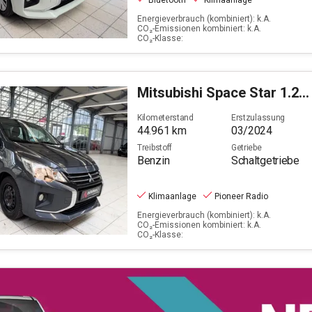
Bluetooth
Klimaanlage
Energieverbrauch (kombiniert): k.A.
CO₂-Emissionen kombiniert: k.A.
CO₂-Klasse:
Mitsubishi
Space Star 1.2 Select (EURO 6d)
Kilometerstand
Erstzulassung
44.961
km
03/2024
Treibstoff
Getriebe
Benzin
Schaltgetriebe
Klimaanlage
Pioneer Radio
Energieverbrauch (kombiniert): k.A.
CO₂-Emissionen kombiniert: k.A.
CO₂-Klasse: