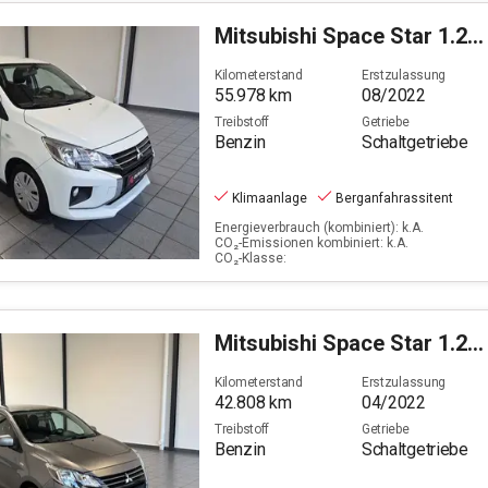
Mitsubishi
Space Star 1.2 Select (EURO 6d)
Kilometerstand
Erstzulassung
55.978
km
08/2022
Treibstoff
Getriebe
Benzin
Schaltgetriebe
Klimaanlage
Berganfahrassitent
Energieverbrauch (kombiniert): k.A.
CO₂-Emissionen kombiniert: k.A.
CO₂-Klasse:
Mitsubishi
Space Star 1.2 Select+ (EURO 6d)
Kilometerstand
Erstzulassung
42.808
km
04/2022
Treibstoff
Getriebe
Benzin
Schaltgetriebe