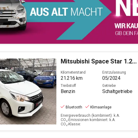
Mitsubishi
Space Star 1.2 Select (EURO 6d)
Kilometerstand
Erstzulassung
21.216
km
05/2024
Treibstoff
Getriebe
Benzin
Schaltgetriebe
Bluetooth
Klimaanlage
Energieverbrauch (kombiniert): k.A.
CO₂-Emissionen kombiniert: k.A.
CO₂-Klasse: