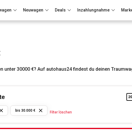
wagen
Neuwagen
Deals
Inzahlungnahme
Mark
Berlin
Frankfurt
Wuppertal
€
n unter 30000 €? Auf autohaus24 findest du deinen Traumwa
te
2
Mitsubishi
bis 30.000 €
Filter löschen
bis 30.000
€
Filter löschen