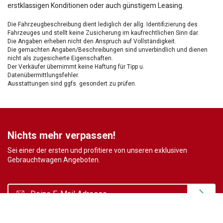
erstklassigen Konditionen oder auch günstigem Leasing.
Die Fahrzeugbeschreibung dient lediglich der allg. Identifizierung des
Fahrzeuges und stellt keine Zusicherung im kaufrechtlichen Sinn dar.
Die Angaben erheben nicht den Anspruch auf Vollständigkeit.
Die gemachten Angaben/Beschreibungen sind unverbindlich und dienen
nicht als zugesicherte Eigenschaften.
Der Verkäufer übernimmt keine Haftung für Tipp u.
Datenübermittlungsfehler.
Ausstattungen sind ggfs. gesondert zu prüfen.
Nichts mehr verpassen!
Sei einer der ersten und profitiere von unseren exklusiven
Gebrauchtwagen Angeboten.
Ja, ich möchte den regelmäßigen Newsletter von autohaus24.de mit aktuellen
Informationen zu Neu- Gebrauchtwagen-Angeboten und Kfz-Zubehör der Allane SE, von den