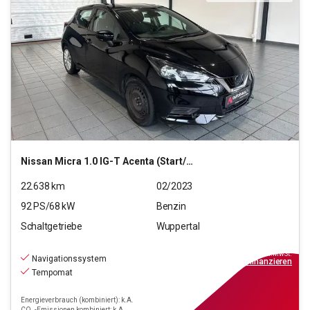
Nissan
Micra 1.0 IG-T Acenta (Start/Stopp)(EURO 6d)
22.638
km
02/2023
92
PS/
68
kW
Benzin
Schaltgetriebe
Wuppertal
11.690
€
inkl.MwSt.
Navigationssystem
ab
106€
mtl.
finanzieren
Tempomat
Energieverbrauch (kombiniert): k.A.
CO₂-Emissionen kombiniert: k.A.