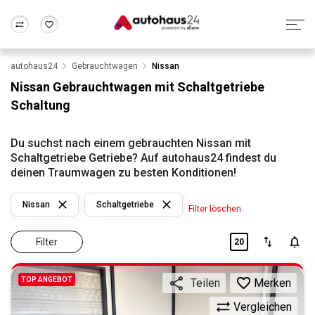
autohaus24
Gebrauchtwagen
Nissan
Zum Antrag
Alle Fragen & Antworten
München
Berlin
Nissan Gebrauchtwagen mit Schaltgetriebe
Wir bewerten dein Auto
Rund um die Inzahlungnahme
Schaltung
Frankfurt
Wuppertal
Du suchst nach einem gebrauchten Nissan mit
Schaltgetriebe Getriebe? Auf autohaus24 findest du
deinen Traumwagen zu besten Konditionen!
Nissan
Schaltgetriebe
Filter löschen
Filter
20
TOP ANGEBOT
Merken
Teilen
Vergleichen