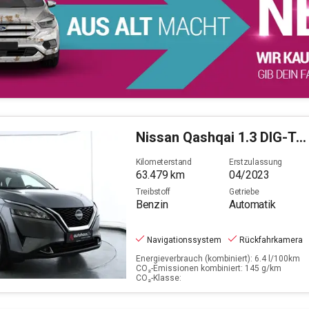
Nissan
Qashqai 1.3 DIG-T N-Connecta (EURO 6d)
Kilometerstand
Erstzulassung
63.479
km
04/2023
Treibstoff
Getriebe
Benzin
Automatik
Navigationssystem
Rückfahrkamera
Energieverbrauch (kombiniert): 6.4 l/100km
CO₂-Emissionen kombiniert: 145 g/km
CO₂-Klasse: