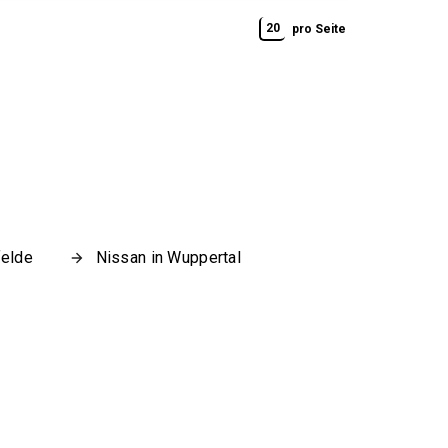
20
pro Seite
felde
Nissan in Wuppertal