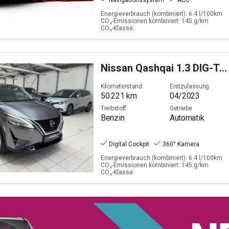
Navigationssystem
ACC
Energieverbrauch (kombiniert): 6.4 l/100km
CO₂-Emissionen kombiniert: 145 g/km
CO₂-Klasse:
Nissan
Qashqai 1.3 DIG-T N-Connecta (EURO 6d)
Kilometerstand
Erstzulassung
50.221
km
04/2023
Treibstoff
Getriebe
Benzin
Automatik
Digital Cockpit
360° Kamera
Energieverbrauch (kombiniert): 6.4 l/100km
CO₂-Emissionen kombiniert: 145 g/km
CO₂-Klasse: