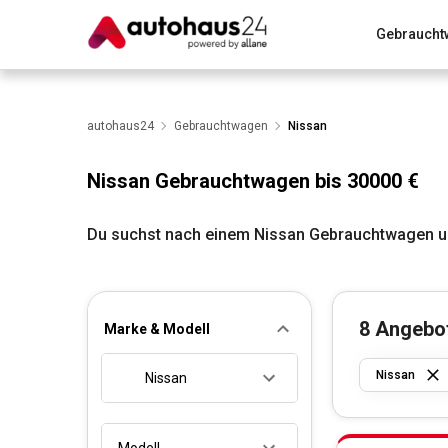
Gebraucht
Zum Antrag
Alle Fragen & Antworten
München
Wir bewerten dein Auto
autohaus24
Gebrauchtwagen
Rund um die Inzahlungnahme
Nissan
Nissan Gebrauchtwagen bis 30000 €
Du suchst nach einem Nissan Gebrauchtwagen un
8
Angebo
Marke & Modell
Nissan
Nissan
Modell