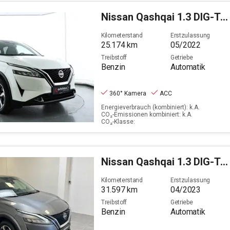
Nissan
Qashqai 1.3 DIG-T N-Connecta (EURO 6d)
Kilometerstand
Erstzulassung
25.174
km
05/2022
Treibstoff
Getriebe
Benzin
Automatik
360° Kamera
ACC
Energieverbrauch (kombiniert): k.A.
CO₂-Emissionen kombiniert: k.A.
CO₂-Klasse:
Nissan
Qashqai 1.3 DIG-T N-Connecta (EURO 6d)
Kilometerstand
Erstzulassung
31.597
km
04/2023
Treibstoff
Getriebe
Benzin
Automatik