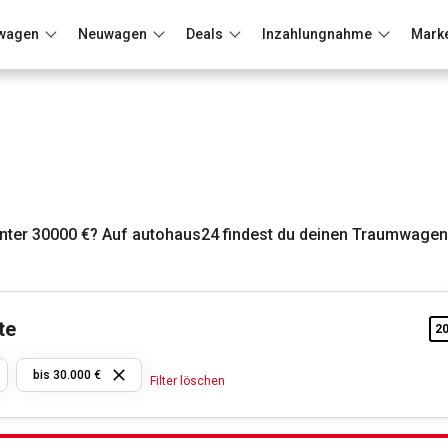
wagen
Neuwagen
Deals
Inzahlungnahme
Mark
Berlin
Frankfurt
Wuppertal
ter 30000 €? Auf autohaus24 findest du deinen Traumwagen 
te
2
Nissan
bis 30.000 €
Filter löschen
bis
30.000
€