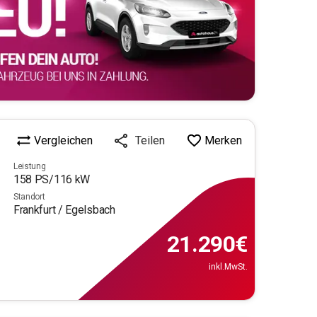
Vergleichen
Merken
Teilen
Leistung
158
PS/
116
kW
Standort
Frankfurt / Egelsbach
21.290
€
inkl.MwSt.