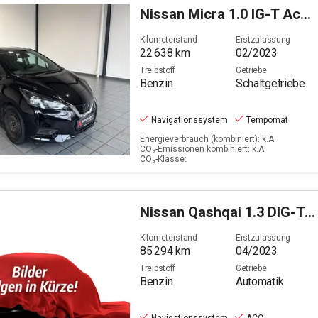
Filter löschen
Nissan
Micra 1.0 IG-T Acenta (Start/Stopp)(EURO 6d)
Kilometerstand
Erstzulassung
22.638
km
02/2023
Treibstoff
Getriebe
Benzin
Schaltgetriebe
Navigationssystem
Tempomat
Energieverbrauch (kombiniert): k.A.
CO₂-Emissionen kombiniert: k.A.
CO₂-Klasse:
Nissan
Qashqai 1.3 DIG-T N-Connecta (EURO 6d)
Kilometerstand
Erstzulassung
85.294
km
04/2023
Treibstoff
Getriebe
Benzin
Automatik