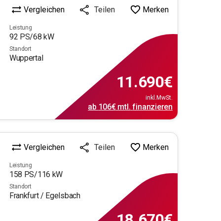
Vergleichen
Merken
Teilen
Leistung
92
PS/
68
kW
Standort
Wuppertal
11.690
€
inkl.MwSt.
ab
106€
mtl.
finanzieren
Vergleichen
Merken
Teilen
Leistung
158
PS/
116
kW
Standort
Frankfurt / Egelsbach
18.670
€