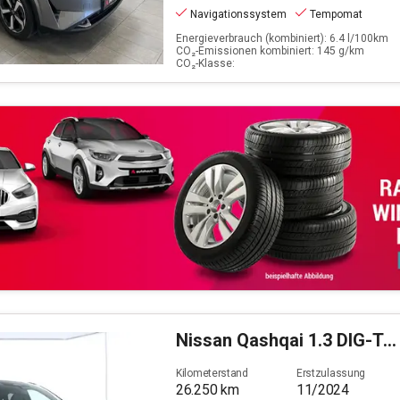
Navigationssystem
Tempomat
Energieverbrauch (kombiniert): 6.4 l/100km
CO₂-Emissionen kombiniert: 145 g/km
CO₂-Klasse:
Nissan
Qashqai 1.3 DIG-T Tekna (EURO 6d)
Kilometerstand
Erstzulassung
26.250
km
11/2024