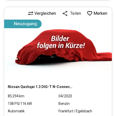
Vergleichen
Merken
Teilen
Nissan
Qashqai 1.3 DIG-T N-Connecta (EURO 6d)
85.294
km
04/2023
158
PS/
116
kW
Benzin
Automatik
Frankfurt / Egelsbach