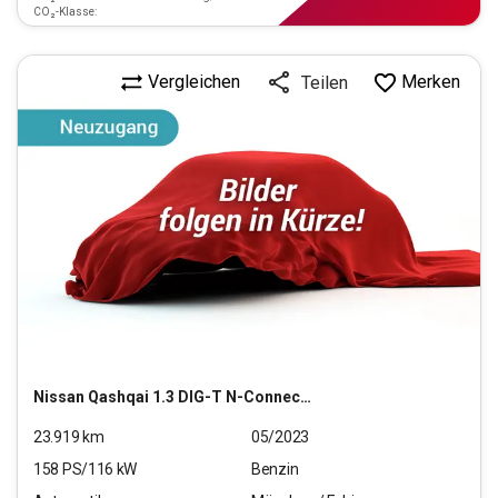
CO₂-Klasse:
Vergleichen
Merken
Teilen
Nissan
Qashqai 1.3 DIG-T N-Connecta
23.919
km
05/2023
158
PS/
116
kW
Benzin