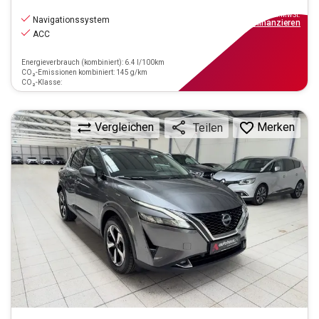
18.670
€
inkl.MwSt.
Navigationssystem
ab
168€
mtl.
finanzieren
ACC
Energieverbrauch (kombiniert): 6.4 l/100km
CO₂-Emissionen kombiniert: 145 g/km
CO₂-Klasse:
Vergleichen
Merken
Teilen