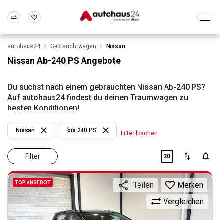
autohaus24
Gebrauchtwagen
Nissan
Zum Antrag
Alle Fragen & Antworten
München
Berlin
Nissan Ab-240 PS Angebote
Wir bewerten dein Auto
Rund um die Inzahlungnahme
Frankfurt
Wuppertal
Du suchst nach einem gebrauchten Nissan Ab-240 PS?
Auf autohaus24 findest du deinen Traumwagen zu
besten Konditionen!
Nissan
bis 240 PS
Filter löschen
Filter
20
TOP ANGEBOT
Merken
Teilen
Vergleichen