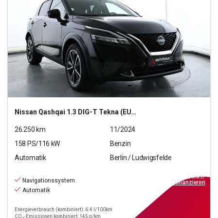
Nissan
Qashqai 1.3 DIG-T Tekna (EURO 6d)
26.250
km
11/2024
158
PS/
116
kW
Benzin
Automatik
Berlin / Ludwigsfelde
23.390
€
inkl.MwSt.
Navigationssystem
ab
211€
mtl.
finanzieren
Automatik
Energieverbrauch (kombiniert): 6.4 l/100km
CO₂-Emissionen kombiniert: 145 g/km