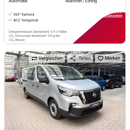
Automatik
München / Eching
23.880
€
inkl.MwSt.
360° Kamera
ab
279€
mtl.
finanzieren
ACC Tempomat
Energieverbrauch (kombiniert): 6.4 l/100km
CO₂-Emissionen kombiniert: 145 g/km
CO₂-Klasse:
Vergleichen
Merken
Teilen