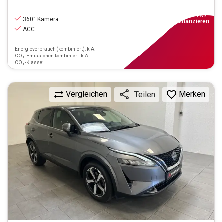
21.890
€
inkl.MwSt.
360° Kamera
ab
197€
mtl.
finanzieren
ACC
Energieverbrauch (kombiniert): k.A.
CO₂-Emissionen kombiniert: k.A.
CO₂-Klasse:
Vergleichen
Merken
Teilen