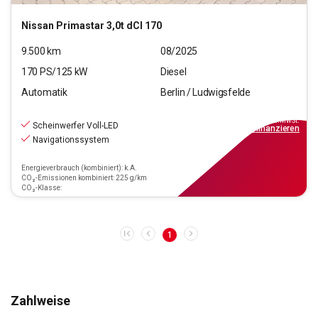
Nissan
Primastar 3,0t dCI 170
9.500
km
08/2025
170
PS/
125
kW
Diesel
Automatik
Berlin / Ludwigsfelde
33.990
€
inkl.MwSt.
Scheinwerfer Voll-LED
ab
306€
mtl.
finanzieren
Navigationssystem
Energieverbrauch (kombiniert): k.A.
CO₂-Emissionen kombiniert: 225 g/km
CO₂-Klasse:
1
Zahlweise