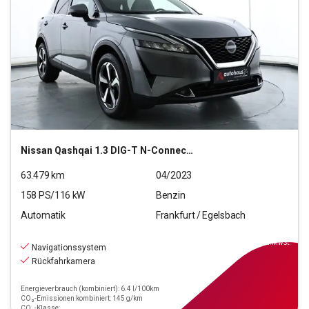
Nissan
Qashqai 1.3 DIG-T N-Connecta (EURO 6d)
63.479
km
04/2023
158
PS/
116
kW
Benzin
Automatik
Frankfurt / Egelsbach
21.290
€
inkl.MwSt.
Navigationssystem
Rückfahrkamera
Energieverbrauch (kombiniert): 6.4 l/100km
CO₂-Emissionen kombiniert: 145 g/km
CO₂-Klasse: