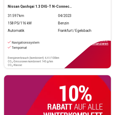
Nissan
Qashqai 1.3 DIG-T N-Connecta (EURO 6d)
31.597
km
04/2023
158
PS/
116
kW
Benzin
Automatik
Frankfurt / Egelsbach
22.790
€
inkl.MwSt.
Navigationssystem
ab
205€
mtl.
finanzieren
Tempomat
Energieverbrauch (kombiniert): 6.4 l/100km
CO₂-Emissionen kombiniert: 145 g/km
CO₂-Klasse: