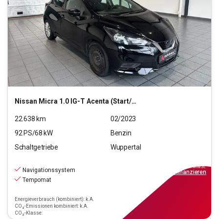
Nissan
Micra 1.0 IG-T Acenta (Start/Stopp)(EURO 6d)
22.638
km
02/2023
92
PS/
68
kW
Benzin
Schaltgetriebe
Wuppertal
11.690
€
inkl.MwSt.
Navigationssystem
ab
106€
mtl.
finanzieren
Tempomat
Energieverbrauch (kombiniert): k.A.
CO₂-Emissionen kombiniert: k.A.
CO₂-Klasse: