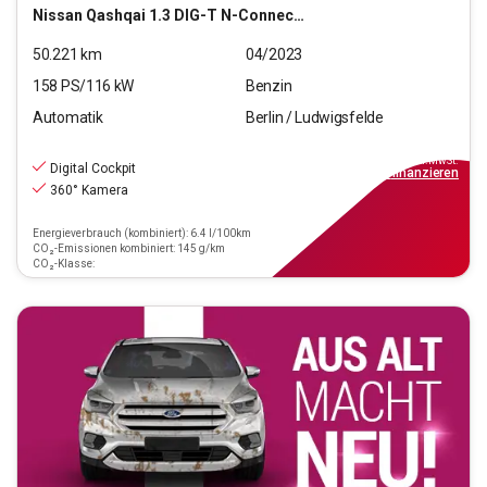
Nissan
Qashqai 1.3 DIG-T N-Connecta (EURO 6d)
50.221
km
04/2023
158
PS/
116
kW
Benzin
Automatik
Berlin / Ludwigsfelde
20.490
€
inkl.MwSt.
Digital Cockpit
ab
185€
mtl.
finanzieren
360° Kamera
Energieverbrauch (kombiniert): 6.4 l/100km
CO₂-Emissionen kombiniert: 145 g/km
CO₂-Klasse: