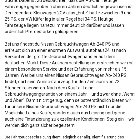
Suche. Dabei ist zu beobachten, dass die PS-Zahl heutiger
Fahrzeuge gegenüber früheren Jahren deutlich angewachsen ist.
Der legendäre Kleinwagen 2CV alias „Ente“ hatte zwischen 9 und
25 PS, der VW Käfer lag in aller Regel bei 34 PS. Heutige
Fahrzeuge liegen nahezu immer deutlich darüber und lassen
ordentlich Pferdestärken galoppieren.
Bei uns findest du Nissan Gebrauchtwagen Ab-240 PS und
erfreust dich an einer enormen Auswahl. autohaus24 ist nach
Verkäufen der größte Gebrauchtwagenhändler auf dem
deutschen Markt. Diese Ausnahmestellung unterstreichen wir mit
einem besonderen Service und der Erfahrung von mehr als 15
Jahren. Wer bei uns einen Nissan Gebrauchtwagen Ab-240 PS
findet, darf sein Wunschfahrzeug für den Zeitraum von 72
Stunden reservieren. Nach dem Kauf gilt eine
Gebrauchtwagengarantie von einem Jahr – und zwar ohne „Wenn
und Aber“. Damit nicht genug, denn selbstverständlich bieten wir
für unsere Nissan Gebrauchtwagen Ab-240 PS nicht nur die
Möglichkeit eines Kaufs, sondern auch das Leasing und gerne
auch eine Finanzierung zu exzellenten Konditionen. Steig ein – wir
werden dich ganz sicher begeistern.
Die Fahrzeugbeschreibung dient lediglich der allg. Identifizierung des