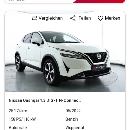
Vergleichen
Merken
Teilen
Nissan
Qashqai 1.3 DIG-T N-Connecta (EURO 6d)
25.174
km
05/2022
158
PS/
116
kW
Benzin
Automatik
Wuppertal