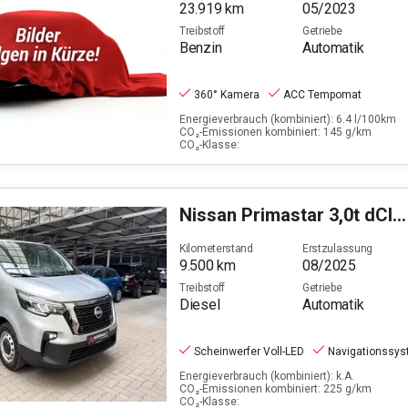
23.919
km
05/2023
Treibstoff
Getriebe
Benzin
Automatik
360° Kamera
ACC Tempomat
Energieverbrauch (kombiniert): 6.4 l/100km
CO₂-Emissionen kombiniert: 145 g/km
CO₂-Klasse:
Nissan
Primastar 3,0t dCI 170
Kilometerstand
Erstzulassung
9.500
km
08/2025
Treibstoff
Getriebe
Diesel
Automatik
Scheinwerfer Voll-LED
Navigationssy
Energieverbrauch (kombiniert): k.A.
CO₂-Emissionen kombiniert: 225 g/km
CO₂-Klasse: