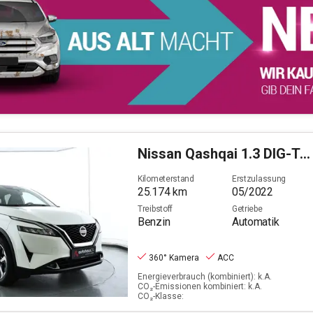
Nissan
Qashqai 1.3 DIG-T N-Connecta (EURO 6d)
Kilometerstand
Erstzulassung
25.174
km
05/2022
Treibstoff
Getriebe
Benzin
Automatik
360° Kamera
ACC
Energieverbrauch (kombiniert): k.A.
CO₂-Emissionen kombiniert: k.A.
CO₂-Klasse: