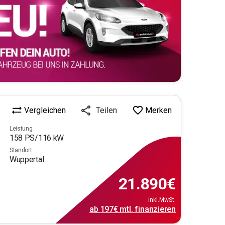
Vergleichen
Merken
Teilen
Leistung
158
PS/
116
kW
Standort
Wuppertal
21.890
€
inkl.MwSt.
ab
197€
mtl.
finanzieren