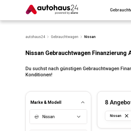
Gebraucht
Zum Antrag
Alle Fragen & Antworten
München
Wir bewerten dein Auto
autohaus24
Gebrauchtwagen
Rund um die Inzahlungnahme
Nissan
Nissan Gebrauchtwagen Finanzierung 
Du suchst nach günstigen Gebrauchtwagen Finan
Konditionen!
8
Angebo
Marke & Modell
Nissan
Nissan