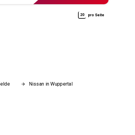
20
pro Seite
felde
Nissan in Wuppertal