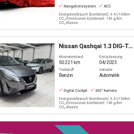
Navigationssystem
ACC
Energieverbrauch (kombiniert): 6.4 l/100km
CO₂-Emissionen kombiniert: 145 g/km
CO₂-Klasse:
Nissan
Qashqai 1.3 DIG-T N-Connecta (EURO 6d)
Kilometerstand
Erstzulassung
50.221
km
04/2023
Treibstoff
Getriebe
Benzin
Automatik
Digital Cockpit
360° Kamera
Energieverbrauch (kombiniert): 6.4 l/100km
CO₂-Emissionen kombiniert: 145 g/km
CO₂-Klasse: