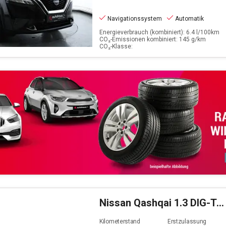
Navigationssystem
Automatik
Energieverbrauch (kombiniert): 6.4 l/100km
CO₂-Emissionen kombiniert: 145 g/km
CO₂-Klasse:
Nissan
Qashqai 1.3 DIG-T N-Connecta
Kilometerstand
Erstzulassung