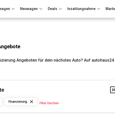
wagen
Neuwagen
Deals
Inzahlungnahme
Mark
Berlin
Frankfurt
Wuppertal
Angebote
zierung Angeboten für dein nächstes Auto? Auf autohaus24 
te
2
Nissan
Finanzierung
Filter löschen
Finanzierung