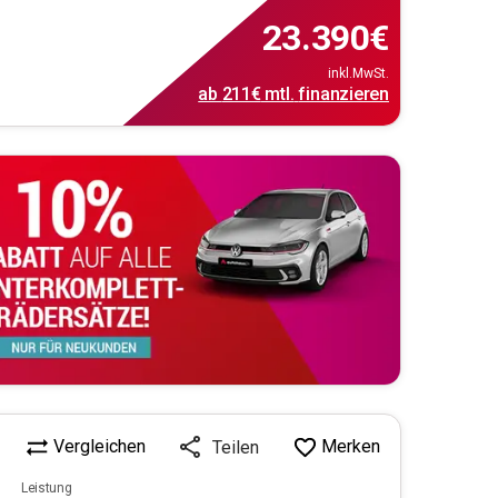
23.390
€
inkl.MwSt.
ab
211€
mtl.
finanzieren
Vergleichen
Merken
Teilen
Leistung