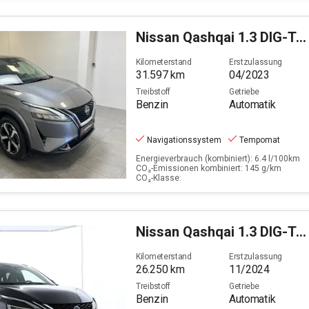
Nissan
Qashqai 1.3 DIG-T N-Connecta (EURO 6d)
Kilometerstand
Erstzulassung
31.597
km
04/2023
Treibstoff
Getriebe
Benzin
Automatik
Navigationssystem
Tempomat
Energieverbrauch (kombiniert): 6.4 l/100km
CO₂-Emissionen kombiniert: 145 g/km
CO₂-Klasse:
Nissan
Qashqai 1.3 DIG-T Tekna (EURO 6d)
Kilometerstand
Erstzulassung
26.250
km
11/2024
Treibstoff
Getriebe
Benzin
Automatik