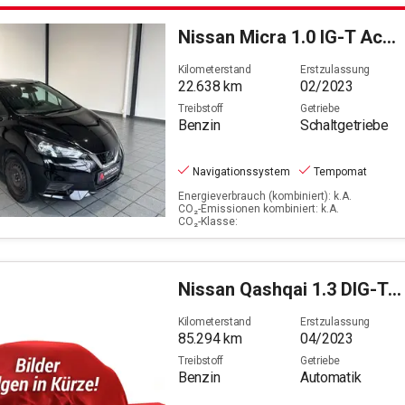
Filter löschen
Nissan
Micra 1.0 IG-T Acenta (Start/Stopp)(EURO 6d)
Kilometerstand
Erstzulassung
22.638
km
02/2023
Treibstoff
Getriebe
Benzin
Schaltgetriebe
Navigationssystem
Tempomat
Energieverbrauch (kombiniert): k.A.
CO₂-Emissionen kombiniert: k.A.
CO₂-Klasse:
Nissan
Qashqai 1.3 DIG-T N-Connecta (EURO 6d)
Kilometerstand
Erstzulassung
85.294
km
04/2023
Treibstoff
Getriebe
Benzin
Automatik