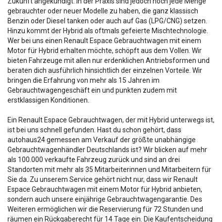
Zukunft angekündigt. In der Praxis sind jedoch noch jede Menge
gebrauchter oder neuer Modelle zu haben, die ganz klassisch
Benzin oder Diesel tanken oder auch auf Gas (LPG/CNG) setzen.
Hinzu kommt der Hybrid als oftmals gefeierte Mischtechnologie.
Wer bei uns einen Renault Espace Gebrauchtwagen mit einem
Motor für Hybrid erhalten möchte, schöpft aus dem Vollen. Wir
bieten Fahrzeuge mit allen nur erdenklichen Antriebsformen und
beraten dich ausführlich hinsichtlich der einzelnen Vorteile. Wir
bringen die Erfahrung von mehr als 15 Jahren im
Gebrauchtwagengeschäft ein und punkten zudem mit
erstklassigen Konditionen.
Ein Renault Espace Gebrauchtwagen, der mit Hybrid unterwegs ist,
ist bei uns schnell gefunden. Hast du schon gehört, dass
autohaus24 gemessen am Verkauf der größte unabhängige
Gebrauchtwagenhändler Deutschlands ist? Wir blicken auf mehr
als 100.000 verkaufte Fahrzeug zurück und sind an drei
Standorten mit mehr als 35 Mitarbeiterinnen und Mitarbeitern für
Sie da. Zu unserem Service gehört nicht nur, dass wir Renault
Espace Gebrauchtwagen mit einem Motor für Hybrid anbieten,
sondern auch unsere einjährige Gebrauchtwagengarantie. Des
Weiteren ermöglichen wir die Reservierung für 72 Stunden und
räumen ein Rückgaberecht für 14 Tage ein. Die Kaufentscheidung