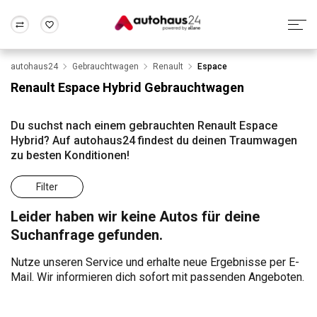
autohaus24
Gebrauchtwagen
Renault
Espace
Zum Antrag
Alle Fragen & Antworten
München
Berlin
Renault Espace Hybrid Gebrauchtwagen
Wir bewerten dein Auto
Rund um die Inzahlungnahme
Frankfurt
Wuppertal
Du suchst nach einem gebrauchten Renault Espace
Hybrid? Auf autohaus24 findest du deinen Traumwagen
zu besten Konditionen!
Filter
Leider haben wir keine Autos für deine
Suchanfrage gefunden.
Nutze unseren Service und erhalte neue Ergebnisse per E-
Mail. Wir informieren dich sofort mit passenden Angeboten.