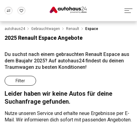
autohaus24
Gebrauchtwagen
Renault
Espace
Zum Antrag
Alle Fragen & Antworten
München
Berlin
2025 Renault Espace Angebote
Wir bewerten dein Auto
Rund um die Inzahlungnahme
Frankfurt
Wuppertal
Du suchst nach einem gebrauchten Renault Espace aus
dem Baujahr 2025? Auf autohaus24 findest du deinen
Traumwagen zu besten Konditionen!
Filter
Leider haben wir keine Autos für deine
Suchanfrage gefunden.
Nutze unseren Service und erhalte neue Ergebnisse per E-
Mail. Wir informieren dich sofort mit passenden Angeboten.