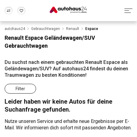
autohaus24
Gebrauchtwagen
Renault
Espace
Zum Antrag
Alle Fragen & Antworten
München
Berlin
Renault Espace Geländewagen/SUV
Wir bewerten dein Auto
Rund um die Inzahlungnahme
Gebrauchtwagen
Frankfurt
Wuppertal
Du suchst nach einem gebrauchten Renault Espace als
Geländewagen/SUV? Auf autohaus24 findest du deinen
Traumwagen zu besten Konditionen!
Filter
Leider haben wir keine Autos für deine
Suchanfrage gefunden.
Nutze unseren Service und erhalte neue Ergebnisse per E-
Mail. Wir informieren dich sofort mit passenden Angeboten.