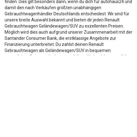
finden. Dies gilt besonders dann, wenn du dich für autohaus24 und
damit den nach Verkäufen größten unabhängigen
Gebrauchtwagenhändler Deutschlands entscheidest. Wir sind für
unsere breite Auswahl bekannt und bieten dir jeden Renault
Gebrauchtwagen Geländewagen/SUV zu exzellenten Preisen.
Möglich wird dies auch aufgrund unserer Zusammenarbeit mit der
Santander Consumer Bank, die erstklassige Angebote zur
Finanzierung unterbreitet. Du zahlst deinen Renault
Gebrauchtwagen als Geländewagen/SUV in bequemen
monatlichen Raten und schonen auf diese Weise dein monatliches
Budget. Ebenfalls räumen wir dir eine einjährige
Gebrauchtwagengarantie ein und ermöglichen auch eine
Reservierung für 72 Stunden. Abgerundet wird unser enormes
Servicelevel durch Zusatzprodukte wie Winterkompletträder
sowie einen Zulassungsservice.
Die Fahrzeugbeschreibung dient lediglich der allg. Identifizierung des
Fahrzeuges und stellt keine Zusicherung im kaufrechtlichen Sinn dar.
Die Angaben erheben nicht den Anspruch auf Vollständigkeit.
Die gemachten Angaben/Beschreibungen sind unverbindlich und dienen
nicht als zugesicherte Eigenschaften.