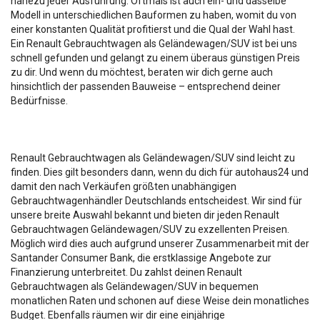
nahezu jeder Ausführung. Oftmals ist auch ein- und dasselbe
Modell in unterschiedlichen Bauformen zu haben, womit du von
einer konstanten Qualität profitierst und die Qual der Wahl hast.
Ein Renault Gebrauchtwagen als Geländewagen/SUV ist bei uns
schnell gefunden und gelangt zu einem überaus günstigen Preis
zu dir. Und wenn du möchtest, beraten wir dich gerne auch
hinsichtlich der passenden Bauweise – entsprechend deiner
Bedürfnisse.
Renault Gebrauchtwagen als Geländewagen/SUV sind leicht zu
finden. Dies gilt besonders dann, wenn du dich für autohaus24 und
damit den nach Verkäufen größten unabhängigen
Gebrauchtwagenhändler Deutschlands entscheidest. Wir sind für
unsere breite Auswahl bekannt und bieten dir jeden Renault
Gebrauchtwagen Geländewagen/SUV zu exzellenten Preisen.
Möglich wird dies auch aufgrund unserer Zusammenarbeit mit der
Santander Consumer Bank, die erstklassige Angebote zur
Finanzierung unterbreitet. Du zahlst deinen Renault
Gebrauchtwagen als Geländewagen/SUV in bequemen
monatlichen Raten und schonen auf diese Weise dein monatliches
Budget. Ebenfalls räumen wir dir eine einjährige