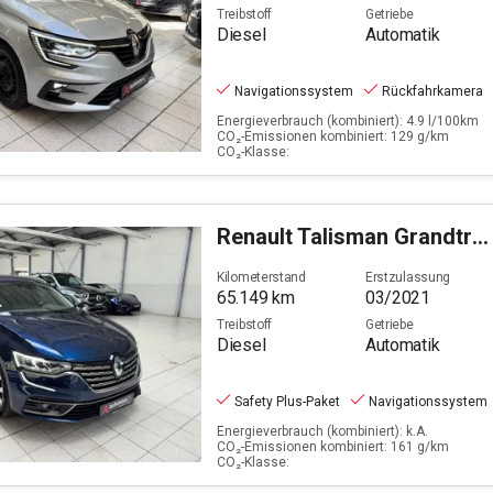
Treibstoff
Getriebe
Diesel
Automatik
Navigationssystem
Rückfahrkamera
Energieverbrauch (kombiniert): 4.9 l/100km
CO₂-Emissionen kombiniert: 129 g/km
CO₂-Klasse:
Renault
Talisman Grandtr 2.0BLUEdCi160 Business Ed.(EU 6d)
Kilometerstand
Erstzulassung
65.149
km
03/2021
Treibstoff
Getriebe
Diesel
Automatik
Safety Plus-Paket
Navigationssystem
Energieverbrauch (kombiniert): k.A.
CO₂-Emissionen kombiniert: 161 g/km
CO₂-Klasse: