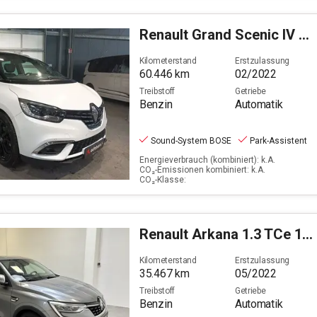
Renault
Grand Scenic IV 1.3 TCe 160 Black Edition
Kilometerstand
Erstzulassung
60.446
km
02/2022
Treibstoff
Getriebe
Benzin
Automatik
Sound-System BOSE
Park-Assistent
Energieverbrauch (kombiniert): k.A.
CO₂-Emissionen kombiniert: k.A.
CO₂-Klasse:
Renault
Arkana 1.3 TCe 140 Intens (EURO 6d)
Kilometerstand
Erstzulassung
35.467
km
05/2022
Treibstoff
Getriebe
Benzin
Automatik