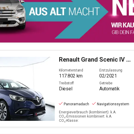
Renault
Grand Scenic IV 1.7 BLUE dCi 120 Grand Business (E
Kilometerstand
Erstzulassung
117.802
km
02/2021
Treibstoff
Getriebe
Diesel
Automatik
Panoramadach
Navigationssystem
Energieverbrauch (kombiniert): k.A.
CO₂-Emissionen kombiniert: k.A.
CO₂-Klasse: