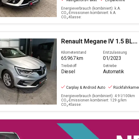
Navigations-Paket
Einparkhilfe
Energieverbrauch (kombiniert): k.A.
CO₂-Emissionen kombiniert: k.A.
CO₂-Klasse:
Renault
Megane IV 1.5 BLUE dCi 115 Grandtour Equilibre (EU
Kilometerstand
Erstzulassung
65.967
km
01/2023
Treibstoff
Getriebe
Diesel
Automatik
Carplay & Android Auto
Rückfahrkame
Energieverbrauch (kombiniert): 4.9 l/100km
CO₂-Emissionen kombiniert: 129 g/km
CO₂-Klasse: