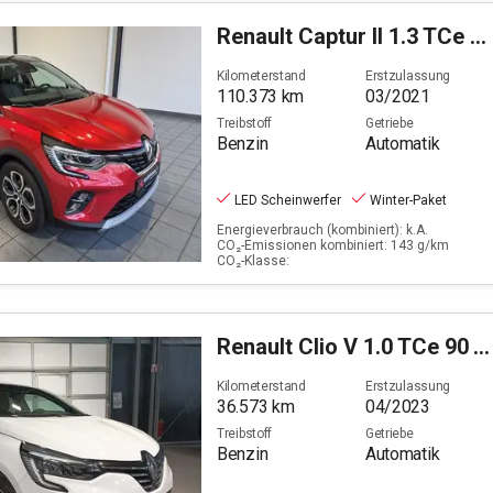
Renault
Captur II 1.3 TCe 140 Intens GPF (EURO 6d)
Kilometerstand
Erstzulassung
110.373
km
03/2021
Treibstoff
Getriebe
Benzin
Automatik
LED Scheinwerfer
Winter-Paket
Energieverbrauch (kombiniert): k.A.
CO₂-Emissionen kombiniert: 143 g/km
CO₂-Klasse:
Renault
Clio V 1.0 TCe 90 Techno (EURO 6d)
Kilometerstand
Erstzulassung
36.573
km
04/2023
Treibstoff
Getriebe
Benzin
Automatik