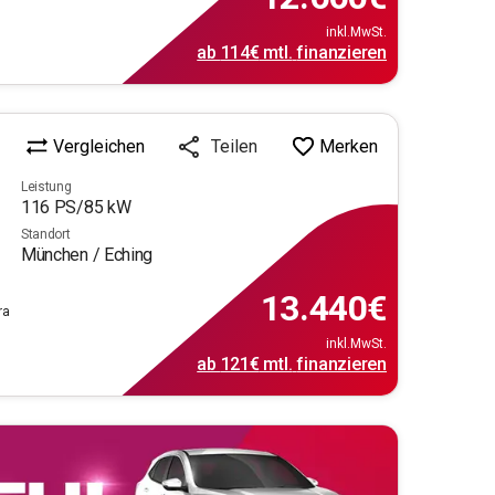
inkl.MwSt.
ab
114€
mtl.
finanzieren
Vergleichen
Merken
Teilen
Leistung
116
PS/
85
kW
Standort
München / Eching
13.440
€
ra
inkl.MwSt.
ab
121€
mtl.
finanzieren