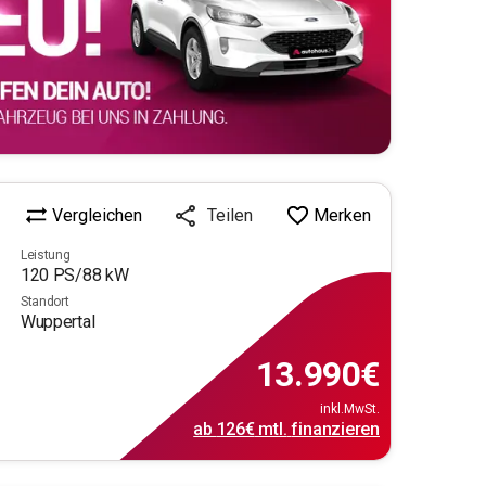
Vergleichen
Merken
Teilen
Leistung
120
PS/
88
kW
Standort
Wuppertal
13.990
€
inkl.MwSt.
ab
126€
mtl.
finanzieren