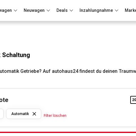
wagen
Neuwagen
Deals
Inzahlungnahme
Mark
Berlin
Frankfurt
Wuppertal
 Schaltung
utomatik Getriebe? Auf autohaus24 findest du deinen Traum
ote
2
Renault
Automatik
Filter löschen
Automatik
Filter löschen