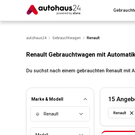
Gebraucht
Zum Antrag
Alle Fragen & Antworten
München
Wir bewerten dein Auto
autohaus24
Gebrauchtwagen
Rund um die Inzahlungnahme
Renault
Renault Gebrauchtwagen mit Automatik
Du suchst nach einem gebrauchten Renault mit A
15
Angeb
Marke & Modell
Renault
Renault
Modell