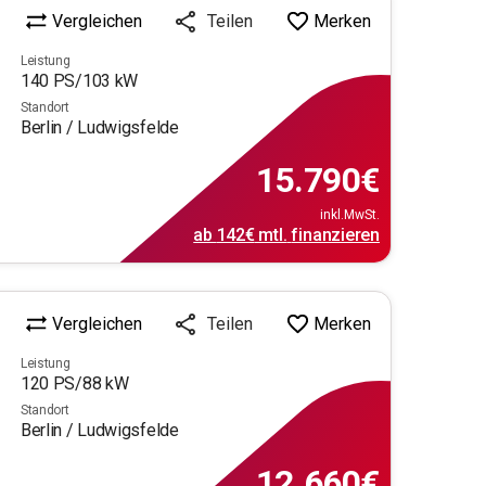
Vergleichen
Merken
Teilen
Leistung
140
PS/
103
kW
Standort
Berlin / Ludwigsfelde
15.790
€
inkl.MwSt.
ab
142€
mtl.
finanzieren
Vergleichen
Merken
Teilen
Leistung
120
PS/
88
kW
Standort
Berlin / Ludwigsfelde
12.660
€