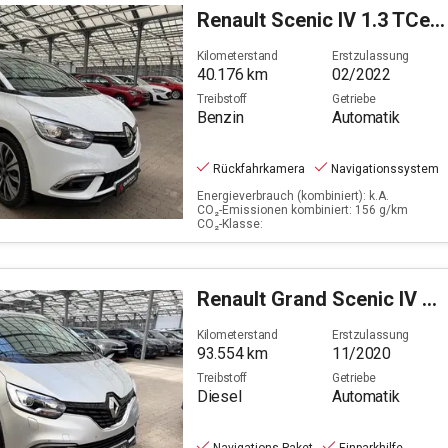
Renault
Scenic IV 1.3 TCe 140 Business Edition (EURO 6d)
Kilometerstand
Erstzulassung
40.176
km
02/2022
Treibstoff
Getriebe
Benzin
Automatik
Rückfahrkamera
Navigationssystem
Energieverbrauch (kombiniert): k.A.
CO₂-Emissionen kombiniert: 156 g/km
CO₂-Klasse:
Renault
Grand Scenic IV 1.7 BLUE dCi 120 Grand Business (E
Kilometerstand
Erstzulassung
93.554
km
11/2020
Treibstoff
Getriebe
Diesel
Automatik