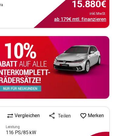
15.880
€
ra
inkl.MwSt.
ab
179€
mtl.
finanzieren
Vergleichen
Merken
Teilen
Leistung
116
PS/
85
kW