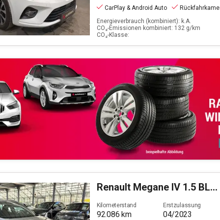
CarPlay & Android Auto
Rückfahrkame
Energieverbrauch (kombiniert): k.A.
CO₂-Emissionen kombiniert: 132 g/km
CO₂-Klasse:
Renault
Megane IV 1.5 BLUE dCi 115 Grandtour Equilibre (EU
Kilometerstand
Erstzulassung
92.086
km
04/2023