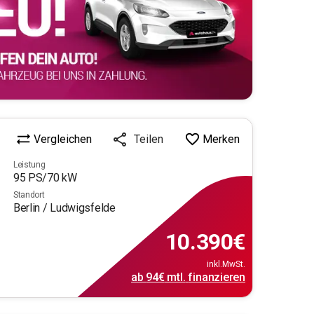
Vergleichen
Merken
Teilen
Leistung
95
PS/
70
kW
Standort
Berlin / Ludwigsfelde
10.390
€
inkl.MwSt.
ab
94€
mtl.
finanzieren