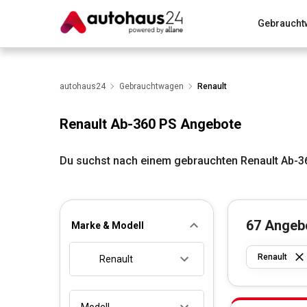
Gebraucht
Zum Antrag
Alle Fragen & Antworten
München
Wir bewerten dein Auto
autohaus24
Gebrauchtwagen
Rund um die Inzahlungnahme
Renault
Renault Ab-360 PS Angebote
Du suchst nach einem gebrauchten Renault Ab-3
67
Angeb
Marke & Modell
Renault
Renault
Modell