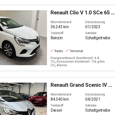
Renault
Clio V 1.0 SCe 65 Equilibre (EURO 6d)
Kilometerstand
Erstzulassung
36.243
km
01/2023
Treibstoff
Getriebe
Benzin
Schaltgetriebe
Radio
Temomat
Energieverbrauch (kombiniert): k.A.
CO₂-Emissionen kombiniert: 136 g/km
CO₂-Klasse:
Renault
Grand Scenic IV 1.7 BLUE dCi 120 Grand Business (E
Kilometerstand
Erstzulassung
84.340
km
04/2021
Treibstoff
Getriebe
Diesel
Schaltgetriebe