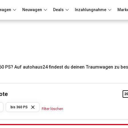
wagen
Neuwagen
Deals
Inzahlungnahme
Mark
Berlin
Frankfurt
Wuppertal
60 PS? Auf autohaus24 findest du deinen Traumwagen zu bes
ote
2
Renault
bis 360 PS
Filter löschen
bis 360
PS
Filter löschen