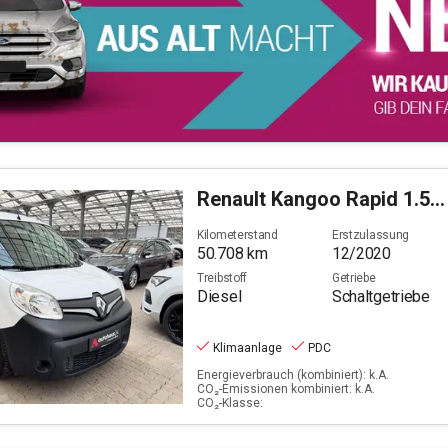
Renault
Kangoo Rapid 1.5 BLUE dCi 95 FAP Basis (EURO 6d-TE
Kilometerstand
Erstzulassung
50.708
km
12/2020
Treibstoff
Getriebe
Diesel
Schaltgetriebe
Klimaanlage
PDC
Energieverbrauch (kombiniert): k.A.
CO₂-Emissionen kombiniert: k.A.
CO₂-Klasse: