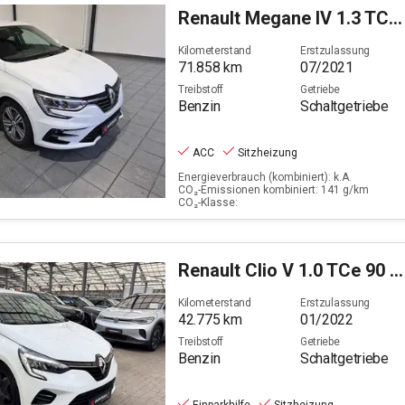
Renault
Megane IV 1.3 TCe 140 Intens GPF (EURO 6d)
Kilometerstand
Erstzulassung
71.858
km
07/2021
Treibstoff
Getriebe
Benzin
Schaltgetriebe
ACC
Sitzheizung
Energieverbrauch (kombiniert): k.A.
CO₂-Emissionen kombiniert: 141 g/km
CO₂-Klasse:
Renault
Clio V 1.0 TCe 90 Zen (Euro 6d)
Kilometerstand
Erstzulassung
42.775
km
01/2022
Treibstoff
Getriebe
Benzin
Schaltgetriebe