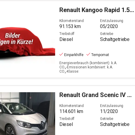
Renault
Kangoo Rapid 1.5 BLUE dCi 95 FAP Maxi Extra (EURO
Kilometerstand
Erstzulassung
91.153
km
05/2020
Treibstoff
Getriebe
Diesel
Schaltgetriebe
Einparkhilfe
Tempomat
Energieverbrauch (kombiniert): k.A.
CO₂-Emissionen kombiniert: k.A.
CO₂-Klasse:
Renault
Grand Scenic IV 1.7 BLUE dCi 120 Grand Business
Kilometerstand
Erstzulassung
114.601
km
11/2020
Treibstoff
Getriebe
Diesel
Schaltgetriebe