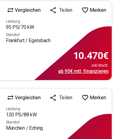
Vergleichen
Merken
Teilen
Leistung
95
PS/
70
kW
Standort
Frankfurt / Egelsbach
10.470
€
inkl.MwSt.
ab
95€
mtl.
finanzieren
Vergleichen
Merken
Teilen
Leistung
120
PS/
88
kW
Standort
München / Eching