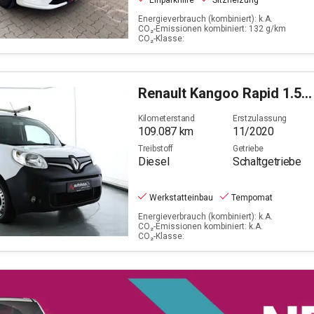
Einparkhilfe
Sitzheizung
Energieverbrauch (kombiniert): k.A.
CO₂-Emissionen kombiniert: 132 g/km
CO₂-Klasse:
Renault
Kangoo Rapid 1.5 BLUE dCi 95 FAP Maxi Extra (EURO
Kilometerstand
Erstzulassung
109.087
km
11/2020
Treibstoff
Getriebe
Diesel
Schaltgetriebe
Werkstatteinbau
Tempomat
Energieverbrauch (kombiniert): k.A.
CO₂-Emissionen kombiniert: k.A.
CO₂-Klasse: