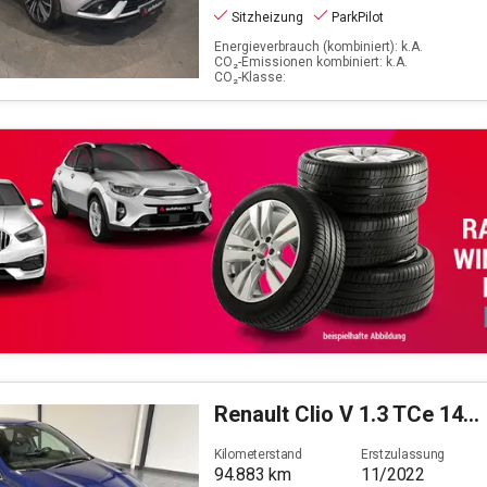
Sitzheizung
ParkPilot
Energieverbrauch (kombiniert): k.A.
CO₂-Emissionen kombiniert: k.A.
CO₂-Klasse:
Renault
Clio V 1.3 TCe 140 R.S. Line GPF (Euro 6d)
Kilometerstand
Erstzulassung
94.883
km
11/2022