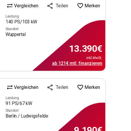
Vergleichen
Merken
Teilen
Leistung
140
PS/
103
kW
Standort
Wuppertal
13.390
€
inkl.MwSt.
ab
121€
mtl.
finanzieren
Vergleichen
Merken
Teilen
Leistung
91
PS/
67
kW
Standort
Berlin / Ludwigsfelde
9.190
€