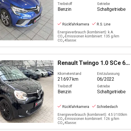
Treibstoff
Getriebe
Benzin
Schaltgetriebe
Rückfahrkamera
R.S. Line
Energieverbrauch (kombiniert): k.A.
CO₂-Emissionen kombiniert: 135 g/km
CO₂-Klasse:
Renault
Twingo 1.0 SCe 65 Urban Night (EURO 6d)
Kilometerstand
Erstzulassung
21.697
km
06/2022
Treibstoff
Getriebe
Benzin
Schaltgetriebe
Rückfahrkamera
Schiebedach
Energieverbrauch (kombiniert): 4.5 l/100km
CO₂-Emissionen kombiniert: 126 g/km
CO₂-Klasse: