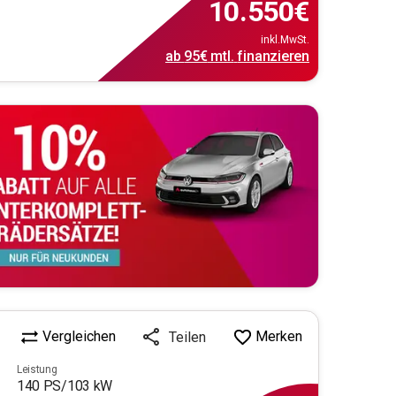
10.550
€
inkl.MwSt.
ab
95€
mtl.
finanzieren
Vergleichen
Merken
Teilen
Leistung
140
PS/
103
kW