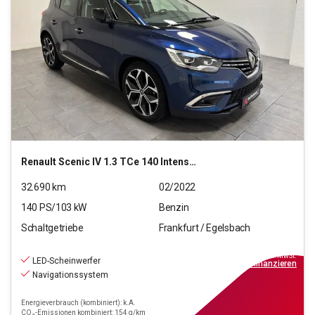
Renault
Scenic IV 1.3 TCe 140 Intens GPF (EURO 6d)
32.690
km
02/2022
140
PS/
103
kW
Benzin
Schaltgetriebe
Frankfurt / Egelsbach
18.670
€
inkl.MwSt.
LED-Scheinwerfer
ab
168€
mtl.
finanzieren
Navigationssystem
Energieverbrauch (kombiniert): k.A.
CO₂-Emissionen kombiniert: 154 g/km