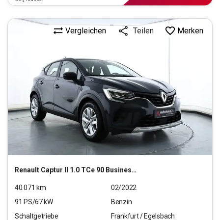
Vergleichen
Merken
Teilen
Renault
Captur II 1.0 TCe 90 Business Edition (EURO 6d)
40.071
km
02/2022
91
PS/
67
kW
Benzin
Schaltgetriebe
Frankfurt / Egelsbach