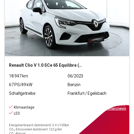
Renault
Clio V 1.0 SCe 65 Equilibre (EURO 6d)
18.947
km
06/2023
67
PS/
49
kW
Benzin
Schaltgetriebe
Frankfurt / Egelsbach
13.330
€
inkl.MwSt.
Klimaanlage
ab
120€
mtl.
finanzieren
LED
Energieverbrauch (kombiniert): 5.4 l/100km
CO₂-Emissionen kombiniert: 122 g/km
CO₂-Klasse: