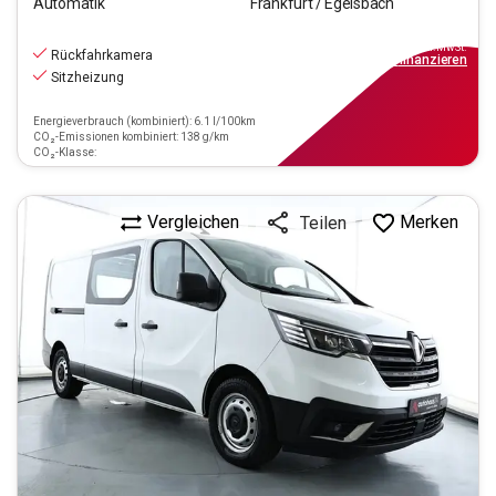
Automatik
Frankfurt / Egelsbach
19.970
€
inkl.MwSt.
Rückfahrkamera
ab
180€
mtl.
finanzieren
Sitzheizung
Energieverbrauch (kombiniert): 6.1 l/100km
CO₂-Emissionen kombiniert: 138 g/km
CO₂-Klasse:
Vergleichen
Merken
Teilen