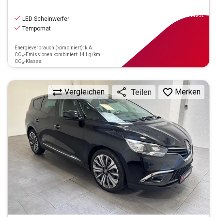
15.470
€
inkl.MwSt.
LED Scheinwerfer
Tempomat
Energieverbrauch (kombiniert): k.A.
CO₂-Emissionen kombiniert: 141 g/km
CO₂-Klasse:
Vergleichen
Merken
Teilen