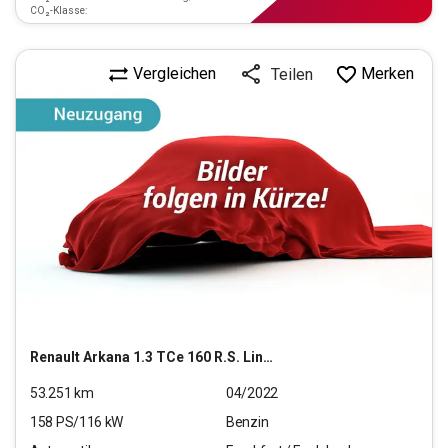
CO₂-Klasse:
Vergleichen
Merken
Teilen
Renault
Arkana 1.3 TCe 160 R.S. Line GPF (EURO 6d)
53.251
km
04/2022
158
PS/
116
kW
Benzin