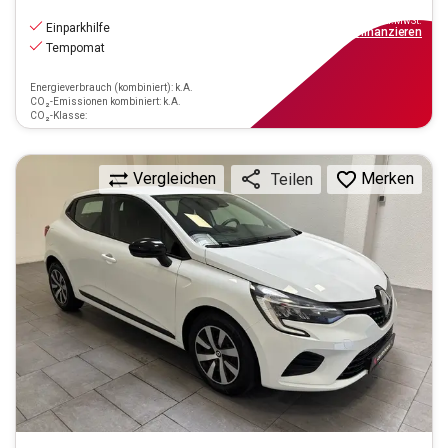
10.470
€
inkl.MwSt.
Einparkhilfe
ab
95€
mtl.
finanzieren
Tempomat
Energieverbrauch (kombiniert): k.A.
CO₂-Emissionen kombiniert: k.A.
CO₂-Klasse:
Vergleichen
Merken
Teilen