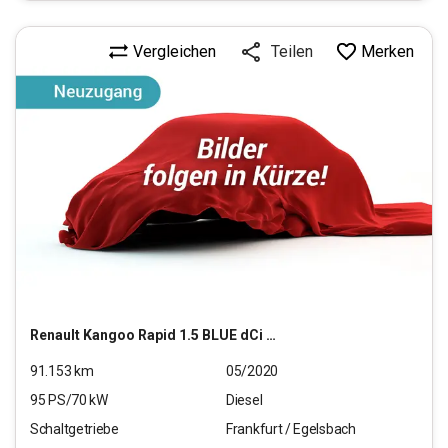
Vergleichen
Merken
Teilen
Renault
Kangoo Rapid 1.5 BLUE dCi 95 FAP Maxi Extra (EURO
91.153
km
05/2020
95
PS/
70
kW
Diesel
Schaltgetriebe
Frankfurt / Egelsbach