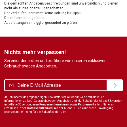
Die gemachten Angaben/Beschreibungen sind unverbindlich und dienen
nicht als zugesicherte Eigenschaften.
Der Verkäufer übernimmt keine Haftung für Tipp u.
Datenübermittlungsfehler.
Ausstattungen sind ggfs. gesondert zu prüfen.
Nichts mehr verpassen!
Sei einer der ersten und profitiere von unseren exklusiven
Gebrauchtwagen Angeboten.
Ja, ich möchte den regelmäßigen Newsletter von autohaus24.de mit aktuellen
Informationen zu Neu- Gebrauchtwagen-Angeboten und Kfz-Zubehör der Allane SE, von den
mit Allane SE verbundenen
Konzernunternehmen
sowie
Partnern
erhalten. Näheres
erfahre ich in den
Datenschutzhinweisen
der Allane SE. Ich kann diese Einwilligung
jederzeit mit Wirkung für die Zukunft widerrufen.