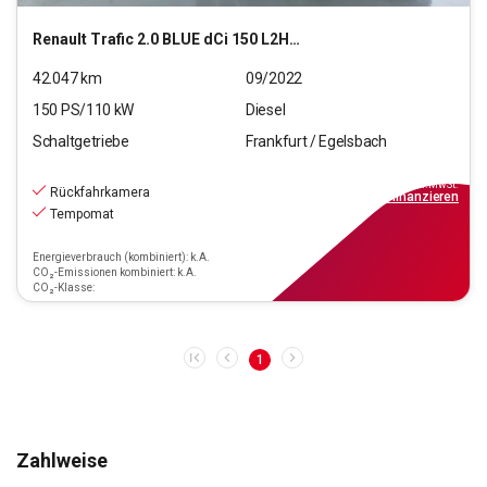
Renault
Trafic 2.0 BLUE dCi 150 L2H1 3,0t Komfort (EU6d)
42.047
km
09/2022
150
PS/
110
kW
Diesel
Schaltgetriebe
Frankfurt / Egelsbach
20.470
€
inkl.MwSt.
Rückfahrkamera
ab
184€
mtl.
finanzieren
Tempomat
Energieverbrauch (kombiniert): k.A.
CO₂-Emissionen kombiniert: k.A.
CO₂-Klasse:
1
Zahlweise