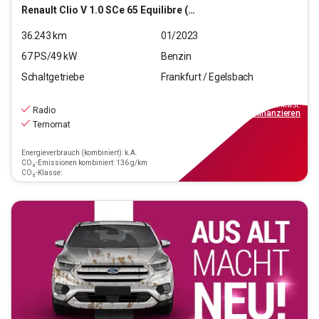
Renault
Clio V 1.0 SCe 65 Equilibre (EURO 6d)
36.243
km
01/2023
67
PS/
49
kW
Benzin
Schaltgetriebe
Frankfurt / Egelsbach
11.470
€
inkl.MwSt.
Radio
ab
104€
mtl.
finanzieren
Temomat
Energieverbrauch (kombiniert): k.A.
CO₂-Emissionen kombiniert: 136 g/km
CO₂-Klasse: