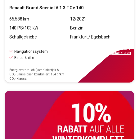
Renault
Grand Scenic IV 1.3 TCe 140 Grand Business Ed. (EU
65.588
km
12/2021
140
PS/
103
kW
Benzin
Schaltgetriebe
Frankfurt / Egelsbach
17.770
€
inkl.MwSt.
Navigationssystem
ab
160€
mtl.
finanzieren
Einparkhilfe
Energieverbrauch (kombiniert): k.A.
CO₂-Emissionen kombiniert: 154 g/km
CO₂-Klasse: