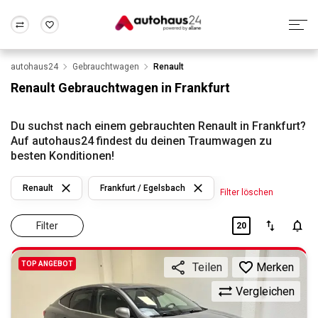
autohaus24
Gebrauchtwagen
Renault
Zum Antrag
Alle Fragen & Antworten
München
Berlin
Renault Gebrauchtwagen in Frankfurt
Wir bewerten dein Auto
Rund um die Inzahlungnahme
Frankfurt
Wuppertal
Du suchst nach einem gebrauchten Renault in Frankfurt?
Auf autohaus24 findest du deinen Traumwagen zu
besten Konditionen!
Renault
Frankfurt / Egelsbach
Filter löschen
Filter
20
TOP ANGEBOT
Merken
Teilen
Vergleichen