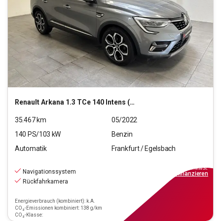
Renault
Arkana 1.3 TCe 140 Intens (EURO 6d)
35.467
km
05/2022
140
PS/
103
kW
Benzin
Automatik
Frankfurt / Egelsbach
18.660
€
inkl.MwSt.
Navigationssystem
ab
168€
mtl.
finanzieren
Rückfahrkamera
Energieverbrauch (kombiniert): k.A.
CO₂-Emissionen kombiniert: 138 g/km
CO₂-Klasse: