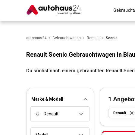
Gebraucht
Zum Antrag
Alle Fragen & Antworten
München
Wir bewerten dein Auto
autohaus24
Gebrauchtwagen
Rund um die Inzahlungnahme
Renault
Scenic
Renault Scenic Gebrauchtwagen in Bla
Du suchst nach einem gebrauchten Renault Sceni
1
Angebo
Marke & Modell
Renault
Renault
Modell