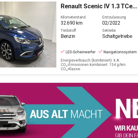
Renault
Scenic IV 1.3 TCe 140 Intens GPF (EURO 6d)
Filter löschen
Kilometerstand
Erstzulassung
32.690
km
02/2022
Treibstoff
Getriebe
Benzin
Schaltgetriebe
LED-Scheinwerfer
Navigationssystem
Energieverbrauch (kombiniert): k.A.
CO₂-Emissionen kombiniert: 154 g/km
CO₂-Klasse: