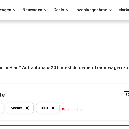
wagen
Neuwagen
Deals
Inzahlungnahme
Mark
Berlin
Frankfurt
Wuppertal
u
c in Blau? Auf autohaus24 findest du deinen Traumwagen zu 
te
2
Renault
Scenic
Blau
Filter löschen
Scenic
Blau