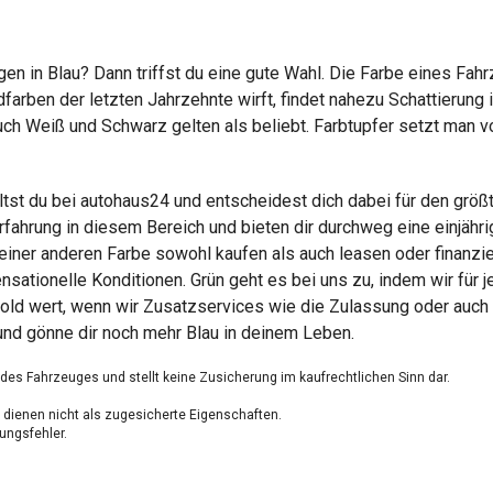
n in Blau? Dann triffst du eine gute Wahl. Die Farbe eines Fahr
arben der letzten Jahrzehnte wirft, findet nahezu Schattierung 
ch Weiß und Schwarz gelten als beliebt. Farbtupfer setzt man vor
ltst du bei autohaus24 und entscheidest dich dabei für den grö
rfahrung in diesem Bereich und bieten dir durchweg eine einjähr
einer anderen Farbe sowohl kaufen als auch leasen oder finanzie
tionelle Konditionen. Grün geht es bei uns zu, indem wir für 
old wert, wenn wir Zusatzservices wie die Zulassung oder auch 
und gönne dir noch mehr Blau in deinem Leben.
g des Fahrzeuges und stellt keine Zusicherung im kaufrechtlichen Sinn dar.
dienen nicht als zugesicherte Eigenschaften.
ungsfehler.