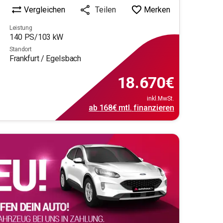
Vergleichen
Merken
Teilen
Leistung
140
PS/
103
kW
Standort
Frankfurt / Egelsbach
18.670
€
inkl.MwSt.
ab
168€
mtl.
finanzieren