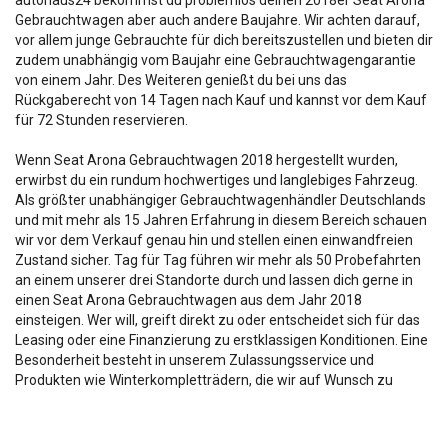
Gebrauchtwagen aber auch andere Baujahre. Wir achten darauf,
vor allem junge Gebrauchte für dich bereitszustellen und bieten dir
zudem unabhängig vom Baujahr eine Gebrauchtwagengarantie
von einem Jahr. Des Weiteren genießt du bei uns das
Rückgaberecht von 14 Tagen nach Kauf und kannst vor dem Kauf
für 72 Stunden reservieren.
Wenn Seat Arona Gebrauchtwagen 2018 hergestellt wurden,
erwirbst du ein rundum hochwertiges und langlebiges Fahrzeug.
Als größter unabhängiger Gebrauchtwagenhändler Deutschlands
und mit mehr als 15 Jahren Erfahrung in diesem Bereich schauen
wir vor dem Verkauf genau hin und stellen einen einwandfreien
Zustand sicher. Tag für Tag führen wir mehr als 50 Probefahrten
an einem unserer drei Standorte durch und lassen dich gerne in
einen Seat Arona Gebrauchtwagen aus dem Jahr 2018
einsteigen. Wer will, greift direkt zu oder entscheidet sich für das
Leasing oder eine Finanzierung zu erstklassigen Konditionen. Eine
Besonderheit besteht in unserem Zulassungsservice und
Produkten wie Winterkompletträdern, die wir auf Wunsch zu
deinem 2018er Seat Arona Gebrauchtwagen dazuliefern.
Die Fahrzeugbeschreibung dient lediglich der allg. Identifizierung des