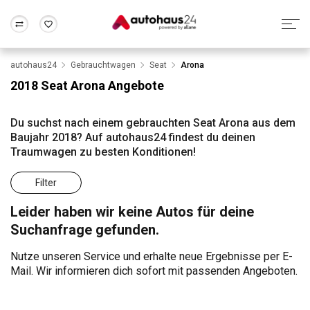
autohaus24
Gebrauchtwagen
Seat
Arona
Zum Antrag
Alle Fragen & Antworten
München
Berlin
2018 Seat Arona Angebote
Wir bewerten dein Auto
Rund um die Inzahlungnahme
Frankfurt
Wuppertal
Du suchst nach einem gebrauchten Seat Arona aus dem
Baujahr 2018? Auf autohaus24 findest du deinen
Traumwagen zu besten Konditionen!
Filter
Leider haben wir keine Autos für deine
Suchanfrage gefunden.
Nutze unseren Service und erhalte neue Ergebnisse per E-
Mail. Wir informieren dich sofort mit passenden Angeboten.