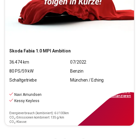
Skoda
Fabia 1.0 MPI Ambition
36.474
km
07/2022
80
PS/
59
kW
Benzin
Schaltgetriebe
München / Eching
14.440
€
inkl.MwSt.
Navi Amundsen
ab
169€
mtl.
finanzieren
Kessy Keyless
Energieverbrauch (kombiniert): 6 l/100km
CO₂-Emissionen kombiniert: 135 g/km
CO₂-Klasse: