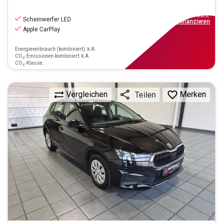
12.220
€
inkl.MwSt.
Scheinwerfer LED
ab
110€
mtl.
finanzieren
Apple CarPlay
Energieverbrauch (kombiniert): k.A.
CO₂-Emissionen kombiniert: k.A.
CO₂-Klasse:
Vergleichen
Merken
Teilen