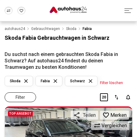
autohaus24
Gebrauchtwagen
Skoda
Fabia
Zum Antrag
Alle Fragen & Antworten
München
Berlin
Skoda Fabia Gebrauchtwagen in Schwarz
Wir bewerten dein Auto
Rund um die Inzahlungnahme
Frankfurt
Wuppertal
Du suchst nach einem gebrauchten Skoda Fabia in
Schwarz? Auf autohaus24 findest du deinen
Traumwagen zu besten Konditionen!
Skoda
Fabia
Schwarz
Filter löschen
Filter
20
TOP ANGEBOT
Merken
Teilen
Vergleichen