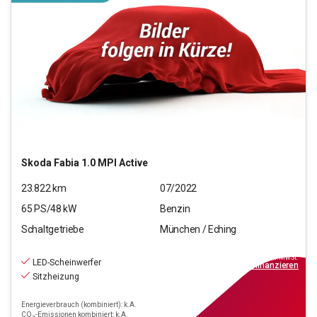
Skoda
Fabia 1.0 MPI Active
23.822
km
07/2022
65
PS/
48
kW
Benzin
Schaltgetriebe
München / Eching
12.770
€
inkl.MwSt.
LED-Scheinwerfer
ab
149€
mtl.
finanzieren
Sitzheizung
Energieverbrauch (kombiniert): k.A.
CO₂-Emissionen kombiniert: k.A.