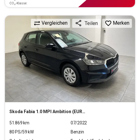
CO₂-Klasse:
Vergleichen
Merken
Teilen
Skoda
Fabia 1.0 MPI Ambition (EURO 6d)
51.869
km
07/2022
80
PS/
59
kW
Benzin