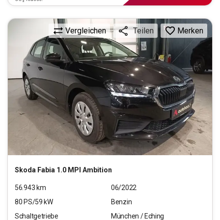
Vergleichen
Merken
Teilen
Skoda
Fabia 1.0 MPI Ambition
56.943
km
06/2022
80
PS/
59
kW
Benzin
Schaltgetriebe
München / Eching