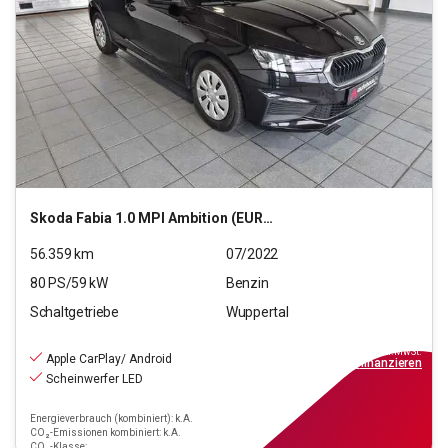
Skoda
Fabia 1.0 MPI Ambition (EURO 6d)
56.359
km
07/2022
80
PS/
59
kW
Benzin
Schaltgetriebe
Wuppertal
12.190
€
inkl.MwSt.
Apple CarPlay/ Android
ab
110€
mtl.
finanzieren
Scheinwerfer LED
Energieverbrauch (kombiniert): k.A.
CO₂-Emissionen kombiniert: k.A.
CO₂-Klasse: