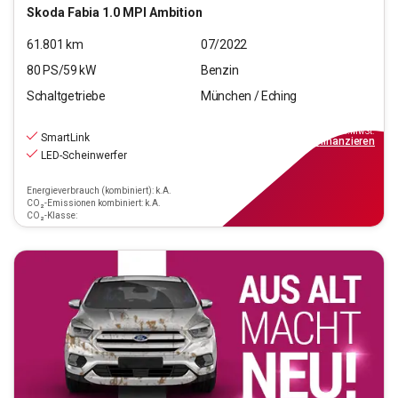
Skoda
Fabia 1.0 MPI Ambition
61.801
km
07/2022
80
PS/
59
kW
Benzin
Schaltgetriebe
München / Eching
11.970
€
inkl.MwSt.
SmartLink
ab
139€
mtl.
finanzieren
LED-Scheinwerfer
Energieverbrauch (kombiniert): k.A.
CO₂-Emissionen kombiniert: k.A.
CO₂-Klasse: