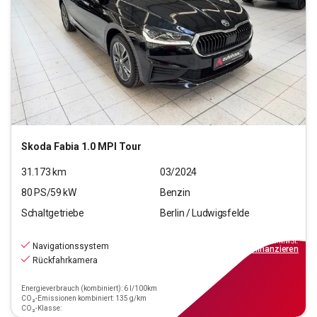
Skoda
Fabia 1.0 MPI Tour
31.173
km
03/2024
80
PS/
59
kW
Benzin
Schaltgetriebe
Berlin / Ludwigsfelde
15.390
€
inkl.MwSt.
Navigationssystem
ab
139€
mtl.
finanzieren
Rückfahrkamera
Energieverbrauch (kombiniert): 6 l/100km
CO₂-Emissionen kombiniert: 135 g/km
CO₂-Klasse: