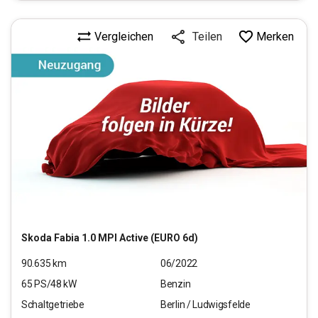
Vergleichen
Merken
Teilen
Skoda
Fabia 1.0 MPI Active (EURO 6d)
90.635
km
06/2022
65
PS/
48
kW
Benzin
Schaltgetriebe
Berlin / Ludwigsfelde