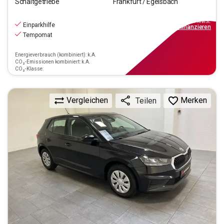
Schaltgetriebe
Frankfurt / Egelsbach
13.390
€
inkl.MwSt.
Einparkhilfe
ab
149€
mtl.
finanzieren
Tempomat
Energieverbrauch (kombiniert): k.A.
CO₂-Emissionen kombiniert: k.A.
CO₂-Klasse:
Vergleichen
Merken
Teilen