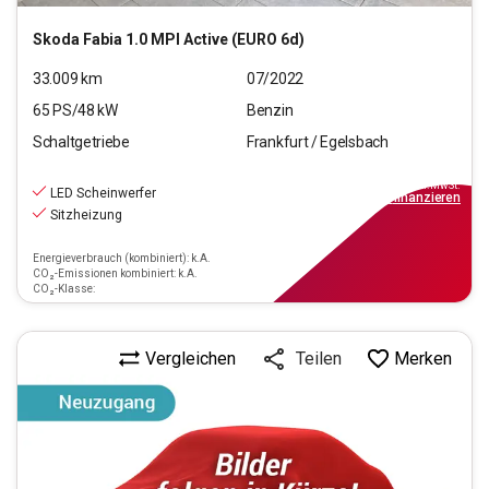
Skoda
Fabia 1.0 MPI Active (EURO 6d)
33.009
km
07/2022
65
PS/
48
kW
Benzin
Schaltgetriebe
Frankfurt / Egelsbach
14.440
€
inkl.MwSt.
LED Scheinwerfer
ab
130€
mtl.
finanzieren
Sitzheizung
Energieverbrauch (kombiniert): k.A.
CO₂-Emissionen kombiniert: k.A.
CO₂-Klasse:
Vergleichen
Merken
Teilen