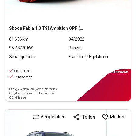
Skoda
Fabia 1.0 TSI Ambition OPF (EURO 6d)
61.636
km
04/2022
95
PS/
70
kW
Benzin
Schaltgetriebe
Frankfurt / Egelsbach
13.970
€
inkl.MwSt.
SmartLink
ab
126€
mtl.
finanzieren
Tempomat
Energieverbrauch (kombiniert): k.A.
CO₂-Emissionen kombiniert: k.A.
CO₂-Klasse:
Vergleichen
Merken
Teilen