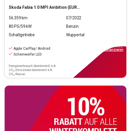
Skoda
Fabia 1.0 MPI Ambition (EURO 6d)
56.359
km
07/2022
80
PS/
59
kW
Benzin
Schaltgetriebe
Wuppertal
12.190
€
inkl.MwSt.
Apple CarPlay/ Android
ab
110€
mtl.
finanzieren
Scheinwerfer LED
Energieverbrauch (kombiniert): k.A.
CO₂-Emissionen kombiniert: k.A.
CO₂-Klasse: