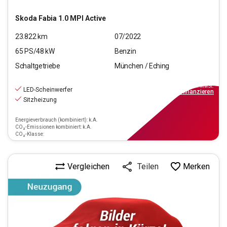
Skoda
Fabia 1.0 MPI Active
23.822
km
07/2022
65
PS/
48
kW
Benzin
Schaltgetriebe
München / Eching
12.770
€
inkl.MwSt.
LED-Scheinwerfer
ab
149€
mtl.
finanzieren
Sitzheizung
Energieverbrauch (kombiniert): k.A.
CO₂-Emissionen kombiniert: k.A.
CO₂-Klasse:
Vergleichen
Merken
Teilen