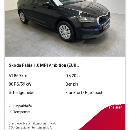
Skoda
Fabia 1.0 MPI Ambition (EURO 6d)
51.869
km
07/2022
80
PS/
59
kW
Benzin
Schaltgetriebe
Frankfurt / Egelsbach
13.390
€
inkl.MwSt.
Einparkhilfe
ab
149€
mtl.
finanzieren
Tempomat
Energieverbrauch (kombiniert): k.A.
CO₂-Emissionen kombiniert: k.A.