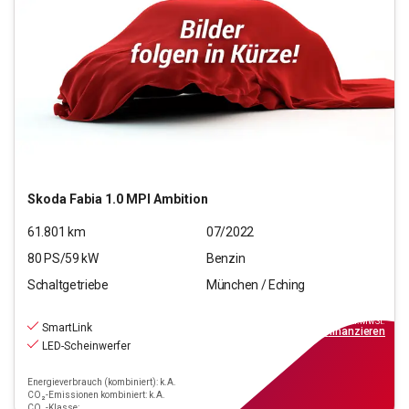
Skoda
Fabia 1.0 MPI Ambition
61.801
km
07/2022
80
PS/
59
kW
Benzin
Schaltgetriebe
München / Eching
11.970
€
inkl.MwSt.
SmartLink
ab
139€
mtl.
finanzieren
LED-Scheinwerfer
Energieverbrauch (kombiniert): k.A.
CO₂-Emissionen kombiniert: k.A.
CO₂-Klasse: