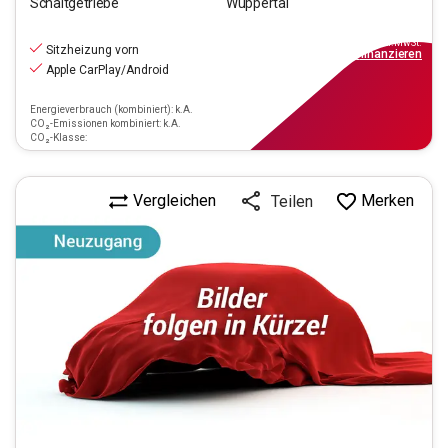
Schaltgetriebe
Wuppertal
12.690
€
inkl.MwSt.
Sitzheizung vorn
ab
115€
mtl.
finanzieren
Apple CarPlay/Android
Energieverbrauch (kombiniert): k.A.
CO₂-Emissionen kombiniert: k.A.
CO₂-Klasse:
Vergleichen
Merken
Teilen