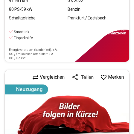
41.951
km
07/2022
80
PS/
59
kW
Benzin
Schaltgetriebe
Frankfurt / Egelsbach
13.970
€
inkl.MwSt.
Smartlink
ab
99€
mtl.
finanzieren
Einparkhilfe
Energieverbrauch (kombiniert): k.A.
CO₂-Emissionen kombiniert: k.A.
CO₂-Klasse:
Vergleichen
Merken
Teilen