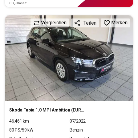
CO₂-Klasse:
Vergleichen
Merken
Teilen
Skoda
Fabia 1.0 MPI Ambition (EURO 6d)
46.461
km
07/2022
80
PS/
59
kW
Benzin