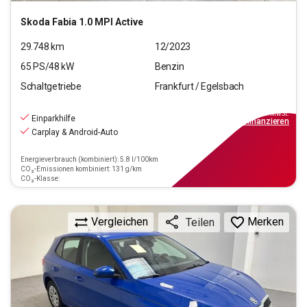
Skoda
Fabia 1.0 MPI Active
29.748
km
12/2023
65
PS/
48
kW
Benzin
Schaltgetriebe
Frankfurt / Egelsbach
13.390
€
inkl.MwSt.
Einparkhilfe
ab
149€
mtl.
finanzieren
Carplay & Android-Auto
Energieverbrauch (kombiniert): 5.8 l/100km
CO₂-Emissionen kombiniert: 131 g/km
CO₂-Klasse:
Vergleichen
Merken
Teilen