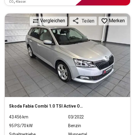
CO₂-Klasse:
Vergleichen
Merken
Teilen
Skoda
Fabia Combi 1.0 TSI Active OPF (EURO 6d)
43.456
km
03/2022
95
PS/
70
kW
Benzin
Schaltgetriebe
Wuppertal