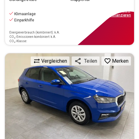
13.390
€
inkl.MwSt.
Klimaanlage
ab
121€
mtl.
finanzieren
Einparkhilfe
Energieverbrauch (kombiniert): k.A.
CO₂-Emissionen kombiniert: k.A.
CO₂-Klasse:
Vergleichen
Merken
Teilen