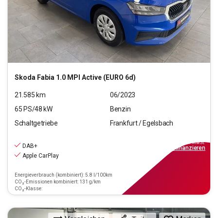
Skoda
Fabia 1.0 MPI Active (EURO 6d)
21.585
km
06/2023
65
PS/
48
kW
Benzin
Schaltgetriebe
Frankfurt / Egelsbach
13.470
€
inkl.MwSt.
DAB+
ab
122€
mtl.
finanzieren
Apple CarPlay
Energieverbrauch (kombiniert): 5.8 l/100km
CO₂-Emissionen kombiniert: 131 g/km
CO₂-Klasse: