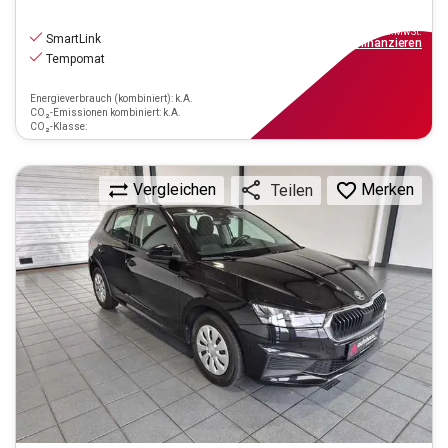
11.970
€
inkl.MwSt.
SmartLink
ab
108€
mtl.
finanzieren
Tempomat
Energieverbrauch (kombiniert): k.A.
CO₂-Emissionen kombiniert: k.A.
CO₂-Klasse:
Vergleichen
Merken
Teilen