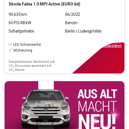
Skoda
Fabia 1.0 MPI Active (EURO 6d)
90.635
km
06/2022
65
PS/
48
kW
Benzin
Schaltgetriebe
Berlin / Ludwigsfelde
11.690
€
inkl.MwSt.
LED Scheinwerfer
ab
106€
mtl.
finanzieren
Sitzheizung
Energieverbrauch (kombiniert): k.A.
CO₂-Emissionen kombiniert: k.A.
CO₂-Klasse: