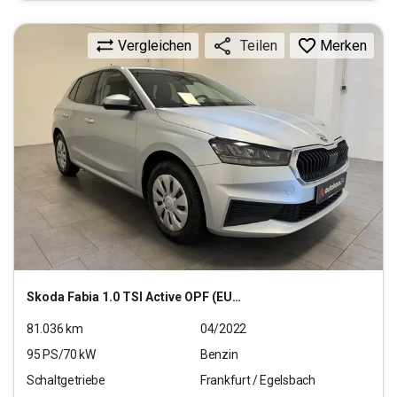
Vergleichen
Merken
Teilen
Skoda
Fabia 1.0 TSI Active OPF (EURO 6d)
81.036
km
04/2022
95
PS/
70
kW
Benzin
Schaltgetriebe
Frankfurt / Egelsbach