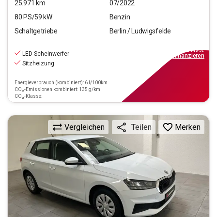
25.971
km
07/2022
80
PS/
59
kW
Benzin
Schaltgetriebe
Berlin / Ludwigsfelde
13.290
€
inkl.MwSt.
LED Scheinwerfer
ab
149€
mtl.
finanzieren
Sitzheizung
Energieverbrauch (kombiniert): 6 l/100km
CO₂-Emissionen kombiniert: 135 g/km
CO₂-Klasse:
Vergleichen
Merken
Teilen