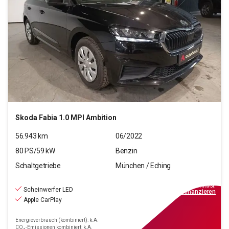
Skoda
Fabia 1.0 MPI Ambition
56.943
km
06/2022
80
PS/
59
kW
Benzin
Schaltgetriebe
München / Eching
12.220
€
inkl.MwSt.
Scheinwerfer LED
ab
110€
mtl.
finanzieren
Apple CarPlay
Energieverbrauch (kombiniert): k.A.
CO₂-Emissionen kombiniert: k.A.