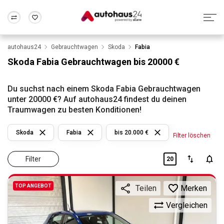
autohaus24
Gebrauchtwagen
Skoda
Fabia
Zum Antrag
Alle Fragen & Antworten
München
Berlin
Skoda Fabia Gebrauchtwagen bis 20000 €
Wir bewerten dein Auto
Rund um die Inzahlungnahme
Frankfurt
Wuppertal
Du suchst nach einem Skoda Fabia Gebrauchtwagen
unter 20000 €? Auf autohaus24 findest du deinen
Traumwagen zu besten Konditionen!
Skoda
Fabia
bis 20.000 €
Filter löschen
Filter
20
TOP ANGEBOT
Merken
Teilen
Vergleichen