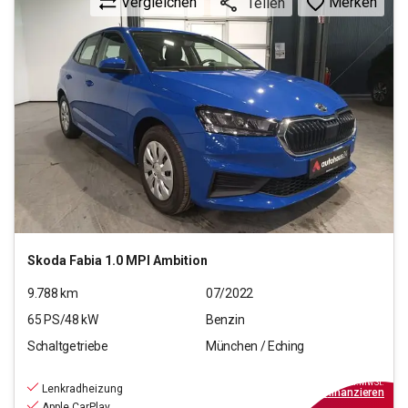
Vergleichen
Merken
Teilen
Skoda
Fabia 1.0 MPI Ambition
9.788
km
07/2022
65
PS/
48
kW
Benzin
Schaltgetriebe
München / Eching
13.880
€
inkl.MwSt.
Lenkradheizung
ab
159€
mtl.
finanzieren
Apple CarPlay