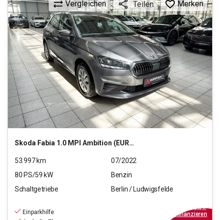
Vergleichen
Merken
Teilen
Skoda
Fabia 1.0 MPI Ambition (EURO 6d)
53.997
km
07/2022
80
PS/
59
kW
Benzin
Schaltgetriebe
Berlin / Ludwigsfelde
12.990
€
inkl.MwSt.
Einparkhilfe
ab
117€
mtl.
finanzieren