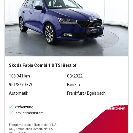
Skoda
Fabia Combi 1.0 TSI Best of OPF (EURO 6d)
108.941
km
03/2022
95
PS/
70
kW
Benzin
Automatik
Frankfurt / Egelsbach
13.990
€
inkl.MwSt.
Sitzheizung
ab
126€
mtl.
finanzieren
Fernlichtassistent
Energieverbrauch (kombiniert): k.A.
CO₂-Emissionen kombiniert: k.A.