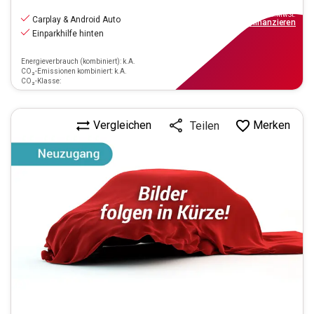
11.470
€
inkl.MwSt.
Carplay & Android Auto
ab
104€
mtl.
finanzieren
Einparkhilfe hinten
Energieverbrauch (kombiniert): k.A.
CO₂-Emissionen kombiniert: k.A.
CO₂-Klasse:
Vergleichen
Merken
Teilen