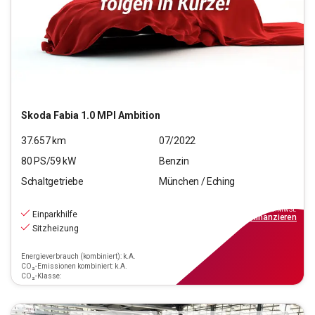
Skoda
Fabia 1.0 MPI Ambition
37.657
km
07/2022
80
PS/
59
kW
Benzin
Schaltgetriebe
München / Eching
12.970
€
inkl.MwSt.
Einparkhilfe
ab
149€
mtl.
finanzieren
Sitzheizung
Energieverbrauch (kombiniert): k.A.
CO₂-Emissionen kombiniert: k.A.
CO₂-Klasse: