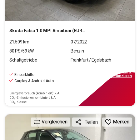
Skoda
Fabia 1.0 MPI Ambition (EURO 6d)
21.509
km
07/2022
80
PS/
59
kW
Benzin
Schaltgetriebe
Frankfurt / Egelsbach
13.390
€
inkl.MwSt.
Einparkhilfe
ab
149€
mtl.
finanzieren
Carplay & Android-Auto
Energieverbrauch (kombiniert): k.A.
CO₂-Emissionen kombiniert: k.A.
CO₂-Klasse:
Vergleichen
Merken
Teilen