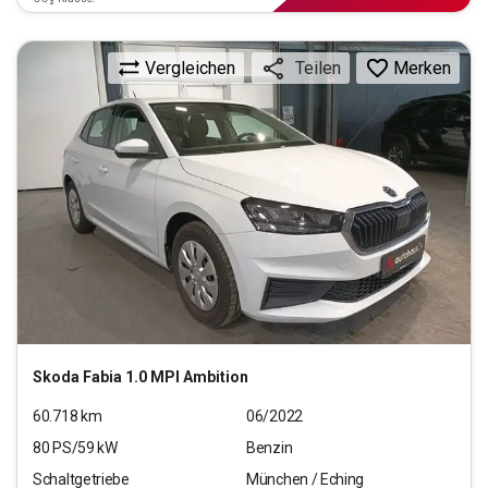
Vergleichen
Merken
Teilen
Skoda
Fabia 1.0 MPI Ambition
60.718
km
06/2022
80
PS/
59
kW
Benzin
Schaltgetriebe
München / Eching