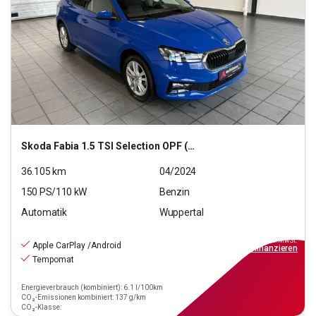
Skoda
Fabia 1.5 TSI Selection OPF (EURO 6e)
36.105
km
04/2024
150
PS/
110
kW
Benzin
Automatik
Wuppertal
19.490
€
inkl.MwSt.
Apple CarPlay /Android
ab
176€
mtl.
finanzieren
Tempomat
Energieverbrauch (kombiniert): 6.1 l/100km
CO₂-Emissionen kombiniert: 137 g/km
CO₂-Klasse: