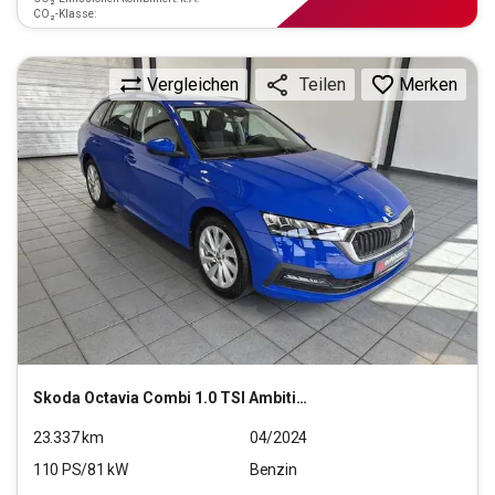
CO₂-Klasse:
Vergleichen
Merken
Teilen
Skoda
Octavia Combi 1.0 TSI Ambition OPF (EURO 6d)
23.337
km
04/2024
110
PS/
81
kW
Benzin