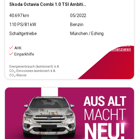
Skoda
Octavia Combi 1.0 TSI Ambition OPF (EURO 6d)
40.697
km
05/2022
110
PS/
81
kW
Benzin
Schaltgetriebe
München / Eching
18.770
€
inkl.MwSt.
AHK
ab
169€
mtl.
finanzieren
Einparkhilfe
Energieverbrauch (kombiniert): k.A.
CO₂-Emissionen kombiniert: k.A.
CO₂-Klasse: