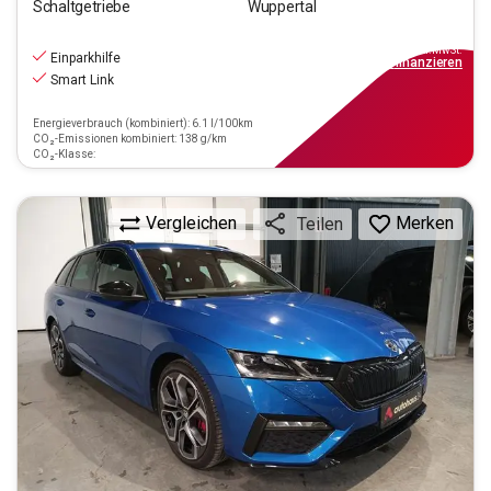
Schaltgetriebe
Wuppertal
22.990
€
inkl.MwSt.
Einparkhilfe
ab
207€
mtl.
finanzieren
Smart Link
Energieverbrauch (kombiniert): 6.1 l/100km
CO₂-Emissionen kombiniert: 138 g/km
CO₂-Klasse:
Vergleichen
Merken
Teilen