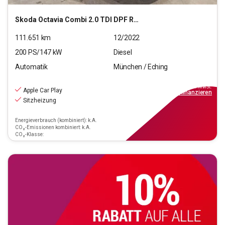
Skoda
Octavia Combi 2.0 TDI DPF RS Plus 4x4
111.651
km
12/2022
200
PS/
147
kW
Diesel
Automatik
München / Eching
24.660
€
inkl.MwSt.
Apple Car Play
ab
222€
mtl.
finanzieren
Sitzheizung
Energieverbrauch (kombiniert): k.A.
CO₂-Emissionen kombiniert: k.A.
CO₂-Klasse: