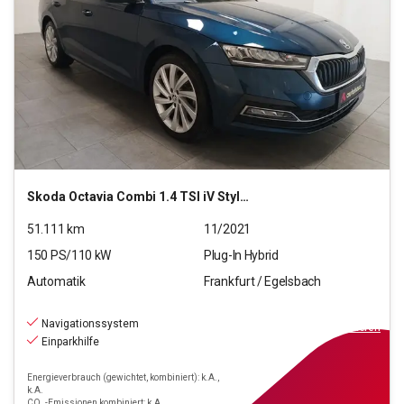
Skoda
Octavia Combi 1.4 TSI iV Style OPF (EURO 6d)
51.111
km
11/2021
150
PS/
110
kW
Plug-In Hybrid
Automatik
Frankfurt / Egelsbach
20.270
€
inkl.MwSt.
Navigationssystem
ab
183€
mtl.
finanzieren
Einparkhilfe
Energieverbrauch (gewichtet, kombiniert): k.A.,
k.A.
CO₂-Emissionen kombiniert: k.A.