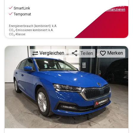
17.220
€
inkl.MwSt.
SmartLink
ab
155€
mtl.
finanzieren
Tempomat
Energieverbrauch (kombiniert): k.A.
CO₂-Emissionen kombiniert: k.A.
CO₂-Klasse:
Vergleichen
Merken
Teilen