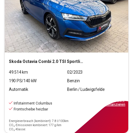
Skoda
Octavia Combi 2.0 TSI Sportline 4x4 OPF (EURO 6d)
49.514
km
02/2023
190
PS/
140
kW
Benzin
Automatik
Berlin / Ludwigsfelde
27.690
€
inkl.MwSt.
Infotainment Columbus
ab
249€
mtl.
finanzieren
Frontscheibe heizbar
Energieverbrauch (kombiniert): 7.8 l/100km
CO₂-Emissionen kombiniert: 177 g/km
CO₂-Klasse: