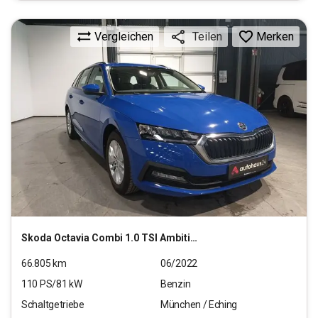
Vergleichen
Merken
Teilen
Skoda
Octavia Combi 1.0 TSI Ambition
66.805
km
06/2022
110
PS/
81
kW
Benzin
Schaltgetriebe
München / Eching