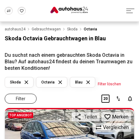
autohaus24
Gebrauchtwagen
Skoda
Octavia
Zum Antrag
Alle Fragen & Antworten
München
Berlin
Skoda Octavia Gebrauchtwagen in Blau
Wir bewerten dein Auto
Rund um die Inzahlungnahme
Frankfurt
Wuppertal
Du suchst nach einem gebrauchten Skoda Octavia in
Blau? Auf autohaus24 findest du deinen Traumwagen zu
besten Konditionen!
Skoda
Octavia
Blau
Filter löschen
Filter
20
TOP ANGEBOT
Merken
Teilen
Vergleichen