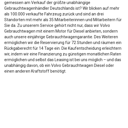
gemessen am Verkauf der größte unabhängige
Gebrauchtwagenhändler Deutschlands ist? Wir blicken auf mehr
als 100.000 verkaufte Fahrzeug zurück und sind an drei
Standorten mit mehr als 35 Mitarbeiterinnen und Mitarbeitern für
Sie da. Zu unserem Service gehört nicht nur, dass wir Volvo
Gebrauchtwagen mit einem Motor für Diesel anbieten, sondern
auch unsere einjährige Gebrauchtwagengarantie. Des Weiteren
ermöglichen wir die Reservierung für 72 Stunden und räumen ein
Rückgaberecht für 14 Tage ein. Die Kaufentscheidung erleichtern
wir, indem wir eine Finanzierung zu günstigen monatlichen Raten
ermöglichen und selbst das Leasing ist bei uns möglich – und das
unabhängig davon, ob ein Volvo Gebrauchtwagen Diesel oder
einen anderen Kraftstoff benötigt.
Die Fahrzeugbeschreibung dient lediglich der allg. Identifizierung des
Fahrzeuges und stellt keine Zusicherung im kaufrechtlichen Sinn dar.
Die Angaben erheben nicht den Anspruch auf Vollständigkeit.
Die gemachten Angaben/Beschreibungen sind unverbindlich und dienen
nicht als zugesicherte Eigenschaften.
Der Verkäufer übernimmt keine Haftung für Tipp u.
Datenübermittlungsfehler.
Ausstattungen sind ggfs. gesondert zu prüfen.