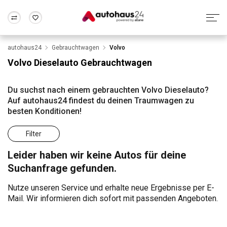
autohaus24
Gebrauchtwagen
Volvo
Zum Antrag
Alle Fragen & Antworten
München
Berlin
Volvo Dieselauto Gebrauchtwagen
Wir bewerten dein Auto
Rund um die Inzahlungnahme
Frankfurt
Wuppertal
Du suchst nach einem gebrauchten Volvo Dieselauto?
Auf autohaus24 findest du deinen Traumwagen zu
besten Konditionen!
Filter
Leider haben wir keine Autos für deine
Suchanfrage gefunden.
Nutze unseren Service und erhalte neue Ergebnisse per E-
Mail. Wir informieren dich sofort mit passenden Angeboten.