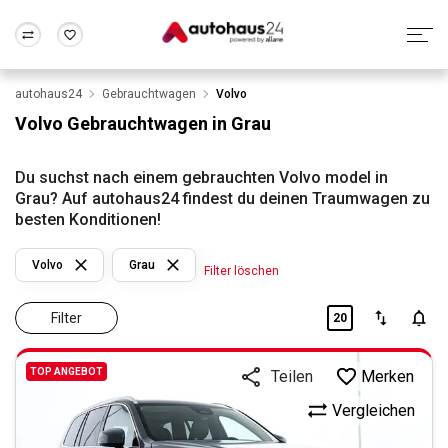
autohaus24
Gebrauchtwagen
Volvo
Zum Antrag
Alle Fragen & Antworten
München
Berlin
Volvo Gebrauchtwagen in Grau
Wir bewerten dein Auto
Rund um die Inzahlungnahme
Frankfurt
Wuppertal
Du suchst nach einem gebrauchten Volvo model in
Grau? Auf autohaus24 findest du deinen Traumwagen zu
besten Konditionen!
Volvo
Grau
Filter löschen
Filter
20
TOP ANGEBOT
Merken
Teilen
Vergleichen