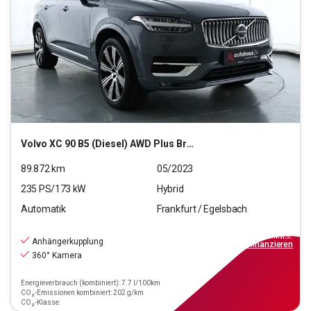
Volvo
XC 90 B5 (Diesel) AWD Plus Bright (EURO 6d)
89.872
km
05/2023
235
PS/
173
kW
Hybrid
Automatik
Frankfurt / Egelsbach
41.440
€
inkl.MwSt.
Anhängerkupplung
ab
373€
mtl.
finanzieren
360° Kamera
Energieverbrauch (kombiniert): 7.7 l/100km
CO₂-Emissionen kombiniert: 202 g/km
CO₂-Klasse: