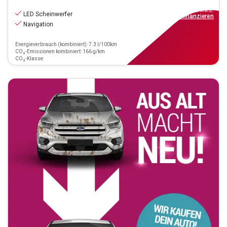
26.970
€
inkl.MwSt.
LED Scheinwerfer
ab
309€
mtl.
finanzieren
Navigation
Energieverbrauch (kombiniert): 7.3 l/100km
CO₂-Emissionen kombiniert: 166 g/km
CO₂-Klasse: