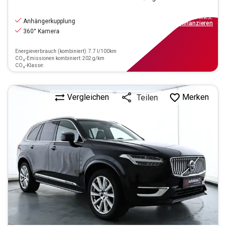
41.440
€
inkl.MwSt.
Anhängerkupplung
ab
373€
mtl.
finanzieren
360° Kamera
Energieverbrauch (kombiniert): 7.7 l/100km
CO₂-Emissionen kombiniert: 202 g/km
CO₂-Klasse:
Vergleichen
Merken
Teilen