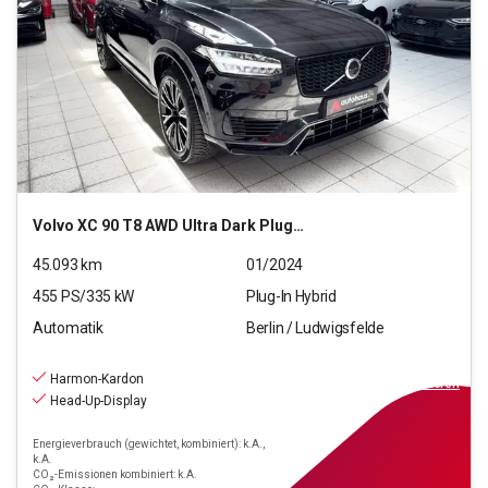
Volvo
XC 90 T8 AWD Ultra Dark Plug-In (EURO 6d)
45.093
km
01/2024
455
PS/
335
kW
Plug-In Hybrid
Automatik
Berlin / Ludwigsfelde
51.590
€
inkl.MwSt.
Harmon-Kardon
ab
464€
mtl.
finanzieren
Head-Up-Display
Energieverbrauch (gewichtet, kombiniert): k.A.,
k.A.
CO₂-Emissionen kombiniert: k.A.