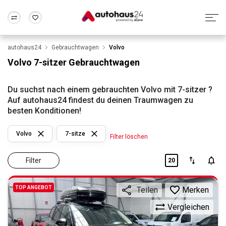
autohaus24
Gebrauchtwagen
Volvo
Zum Antrag
Alle Fragen & Antworten
München
Berlin
Volvo 7-sitzer Gebrauchtwagen
Wir bewerten dein Auto
Rund um die Inzahlungnahme
Frankfurt
Wuppertal
Du suchst nach einem gebrauchten Volvo mit 7-sitzer ?
Auf autohaus24 findest du deinen Traumwagen zu
besten Konditionen!
Volvo
7-sitze
Filter löschen
Filter
20
TOP ANGEBOT
Merken
Teilen
Vergleichen