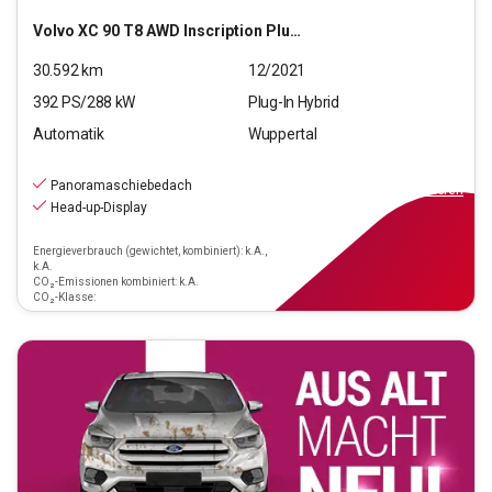
Volvo
XC 90 T8 AWD Inscription Plug-In (EURO 6d)
30.592
km
12/2021
392
PS/
288
kW
Plug-In Hybrid
Automatik
Wuppertal
48.490
€
inkl.MwSt.
Panoramaschiebedach
ab
436€
mtl.
finanzieren
Head-up-Display
Energieverbrauch (gewichtet, kombiniert): k.A.,
k.A.
CO₂-Emissionen kombiniert: k.A.
CO₂-Klasse: