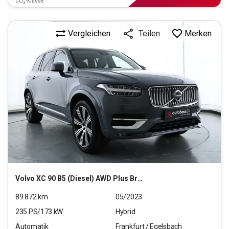
CO₂-Klasse:
Vergleichen
Merken
Teilen
Volvo
XC 90 B5 (Diesel) AWD Plus Bright (EURO 6d)
89.872
km
05/2023
235
PS/
173
kW
Hybrid
Automatik
Frankfurt / Egelsbach