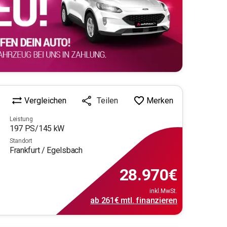
Vergleichen
Merken
Teilen
Leistung
197
PS/
145
kW
Standort
Frankfurt / Egelsbach
28.970
€
inkl.MwSt.
ab
261€
mtl.
finanzieren