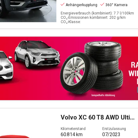
Anhängerkupplung
360° Kamera
Energieverbrauch (kombiniert): 7.7 l/100km
CO₂-Emissionen kombiniert: 202 g/km
CO₂-Klasse:
Volvo
XC 60 T8 AWD Ultimate Dark Plug-In (EURO 6d)
Kilometerstand
Erstzulassung
60.814
km
07/2023