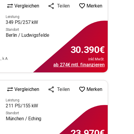
Vergleichen
Merken
Teilen
Leistung
349
PS/
257
kW
Standort
Berlin / Ludwigsfelde
30.390
€
, k.A.
inkl.MwSt.
ab
274€
mtl.
finanzieren
Vergleichen
Merken
Teilen
Leistung
211
PS/
155
kW
Standort
München / Eching
23.970
€