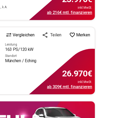
, k.A.
inkl.MwSt.
ab
216€
mtl.
finanzieren
Vergleichen
Merken
Teilen
Leistung
163
PS/
120
kW
Standort
München / Eching
26.970
€
inkl.MwSt.
ab
309€
mtl.
finanzieren