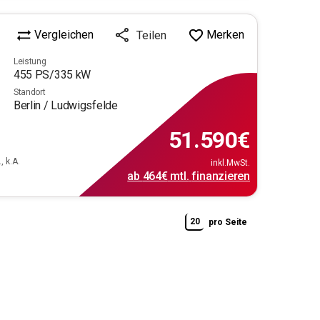
Vergleichen
Merken
Teilen
Leistung
455
PS/
335
kW
Standort
Berlin / Ludwigsfelde
51.590
€
, k.A.
inkl.MwSt.
ab
464€
mtl.
finanzieren
20
pro Seite