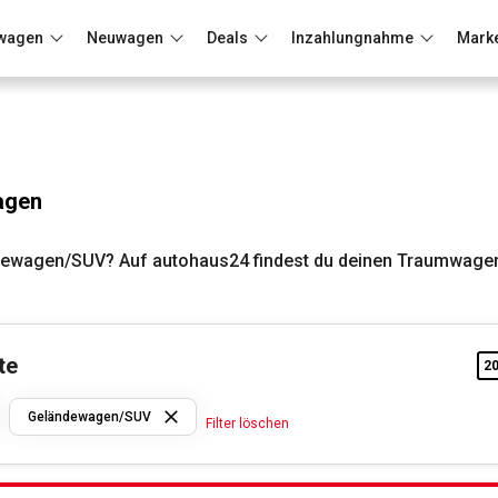
wagen
Neuwagen
Deals
Inzahlungnahme
Mark
Berlin
Frankfurt
Wuppertal
agen
ewagen/SUV? Auf autohaus24 findest du deinen Traumwagen
te
2
Volvo
Geländewagen/SUV
Filter löschen
Geländewagen/SUV
Filter löschen