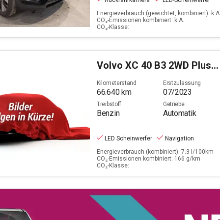
Rückfahrkamera
LED-Scheinwerfer
Energieverbrauch (gewichtet, kombiniert): k.A.
CO₂-Emissionen kombiniert: k.A.
CO₂-Klasse:
Volvo
XC 40 B3 2WD Plus Dark
Kilometerstand
Erstzulassung
66.640
km
07/2023
Treibstoff
Getriebe
Benzin
Automatik
LED Scheinwerfer
Navigation
Energieverbrauch (kombiniert): 7.3 l/100km
CO₂-Emissionen kombiniert: 166 g/km
CO₂-Klasse: