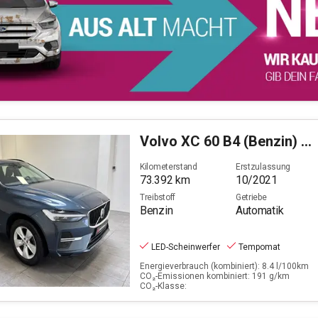
Volvo
XC 60 B4 (Benzin) 2WD Momentum Pro (EURO 6d)
Kilometerstand
Erstzulassung
73.392
km
10/2021
Treibstoff
Getriebe
Benzin
Automatik
LED-Scheinwerfer
Tempomat
Energieverbrauch (kombiniert): 8.4 l/100km
CO₂-Emissionen kombiniert: 191 g/km
CO₂-Klasse: