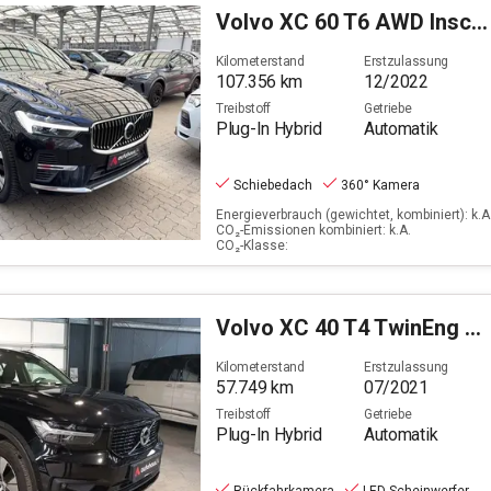
Volvo
XC 60 T6 AWD Inscription Plug-In (EURO 6d)
Kilometerstand
Erstzulassung
107.356
km
12/2022
Treibstoff
Getriebe
Plug-In Hybrid
Automatik
Schiebedach
360° Kamera
Energieverbrauch (gewichtet, kombiniert): k.A.
CO₂-Emissionen kombiniert: k.A.
CO₂-Klasse:
Volvo
XC 40 T4 TwinEng 2WD R-Design Expr.Plug-In (E6d)
Kilometerstand
Erstzulassung
57.749
km
07/2021
Treibstoff
Getriebe
Plug-In Hybrid
Automatik