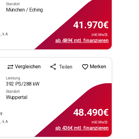
Standort
München / Eching
41.970
€
, k.A.
inkl.MwSt.
ab
489€
mtl.
finanzieren
Vergleichen
Merken
Teilen
Leistung
392
PS/
288
kW
Standort
Wuppertal
48.490
€
ay
, k.A.
inkl.MwSt.
ab
436€
mtl.
finanzieren