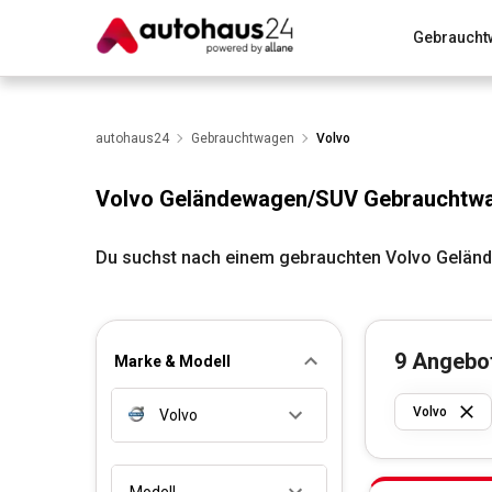
Gebraucht
Zum Antrag
Alle Fragen & Antworten
München
Wir bewerten dein Auto
autohaus24
Gebrauchtwagen
Rund um die Inzahlungnahme
Volvo
Volvo Geländewagen/SUV Gebrauchtw
Du suchst nach einem gebrauchten Volvo Geländ
9
Angebo
Marke & Modell
Volvo
Volvo
Modell