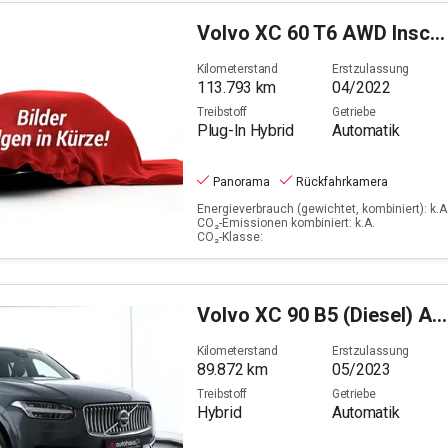
Volvo
XC 60 T6 AWD Inscription Expr. Plug-In (EURO 6d)
Kilometerstand
Erstzulassung
113.793
km
04/2022
Treibstoff
Getriebe
Plug-In Hybrid
Automatik
Panorama
Rückfahrkamera
Energieverbrauch (gewichtet, kombiniert): k.A.
CO₂-Emissionen kombiniert: k.A.
CO₂-Klasse:
Volvo
XC 90 B5 (Diesel) AWD Plus Bright (EURO 6d)
Kilometerstand
Erstzulassung
89.872
km
05/2023
Treibstoff
Getriebe
Hybrid
Automatik