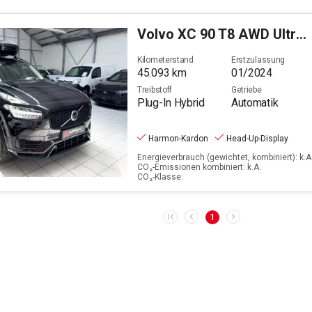
Volvo
XC 90 T8 AWD Ultra Dark Plug-In (EURO 6d)
Kilometerstand
Erstzulassung
45.093
km
01/2024
Treibstoff
Getriebe
Plug-In Hybrid
Automatik
Harmon-Kardon
Head-Up-Display
Energieverbrauch (gewichtet, kombiniert): k.A.
CO₂-Emissionen kombiniert: k.A.
CO₂-Klasse:
1