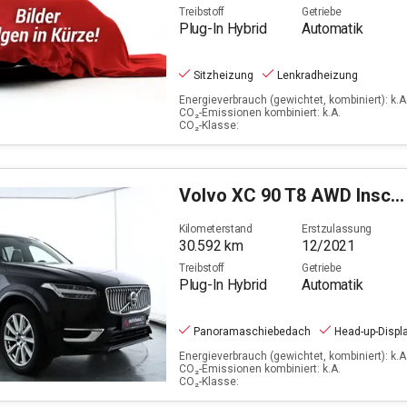
Treibstoff
Getriebe
Plug-In Hybrid
Automatik
Sitzheizung
Lenkradheizung
Energieverbrauch (gewichtet, kombiniert): k.A.
CO₂-Emissionen kombiniert: k.A.
CO₂-Klasse:
Volvo
XC 90 T8 AWD Inscription Plug-In (EURO 6d)
Kilometerstand
Erstzulassung
30.592
km
12/2021
Treibstoff
Getriebe
Plug-In Hybrid
Automatik
Panoramaschiebedach
Head-up-Displ
Energieverbrauch (gewichtet, kombiniert): k.A.
CO₂-Emissionen kombiniert: k.A.
CO₂-Klasse: