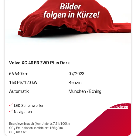
Volvo
XC 40 B3 2WD Plus Dark
66.640
km
07/2023
163
PS/
120
kW
Benzin
Automatik
München / Eching
26.970
€
inkl.MwSt.
LED Scheinwerfer
ab
309€
mtl.
finanzieren
Navigation
Energieverbrauch (kombiniert): 7.3 l/100km
CO₂-Emissionen kombiniert: 166 g/km
CO₂-Klasse: