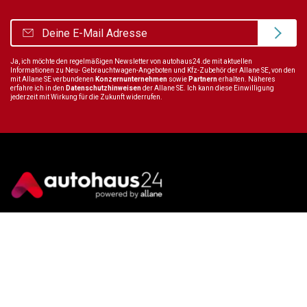
Ja, ich möchte den regelmäßigen Newsletter von autohaus24.de mit aktuellen
Informationen zu Neu- Gebrauchtwagen-Angeboten und Kfz-Zubehör der Allane SE, von den
mit Allane SE verbundenen
Konzernunternehmen
sowie
Partnern
erhalten. Näheres
erfahre ich in den
Datenschutzhinweisen
der Allane SE. Ich kann diese Einwilligung
jederzeit mit Wirkung für die Zukunft widerrufen.
Wir sind immer für dich da
Tel.:
+49 89 70 80 84 84
E-Mail:
info@autohaus24.de