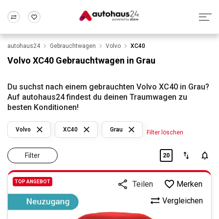
autohaus24
Gebrauchtwagen
Volvo
XC40
Zum Antrag
Alle Fragen & Antworten
München
Berlin
Volvo XC40 Gebrauchtwagen in Grau
Wir bewerten dein Auto
Rund um die Inzahlungnahme
Frankfurt
Wuppertal
Du suchst nach einem gebrauchten Volvo XC40 in Grau?
Auf autohaus24 findest du deinen Traumwagen zu
besten Konditionen!
Volvo
XC40
Grau
Filter löschen
Filter
20
TOP ANGEBOT
Merken
Teilen
Vergleichen