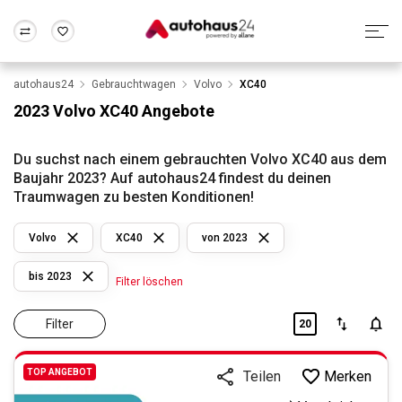
autohaus24
Gebrauchtwagen
Volvo
XC40
Zum Antrag
Alle Fragen & Antworten
München
Berlin
2023 Volvo XC40 Angebote
Wir bewerten dein Auto
Rund um die Inzahlungnahme
Frankfurt
Wuppertal
Du suchst nach einem gebrauchten Volvo XC40 aus dem
Baujahr 2023? Auf autohaus24 findest du deinen
Traumwagen zu besten Konditionen!
Volvo
XC40
von 2023
bis 2023
Filter löschen
Filter
20
TOP ANGEBOT
Merken
Teilen