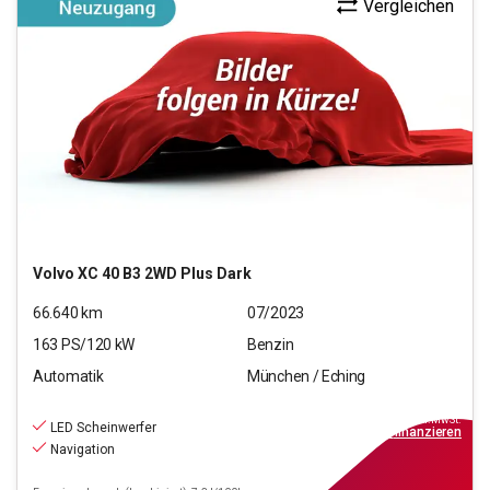
Vergleichen
Volvo
XC 40 B3 2WD Plus Dark
66.640
km
07/2023
163
PS/
120
kW
Benzin
Automatik
München / Eching
26.970
€
inkl.MwSt.
LED Scheinwerfer
ab
309€
mtl.
finanzieren
Navigation