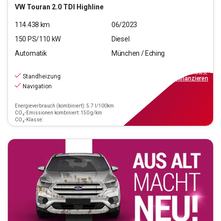
VW
Touran 2.0 TDI Highline
114.438
km
06/2023
150
PS/
110
kW
Diesel
Automatik
München / Eching
23.880
€
inkl.MwSt.
Standheizung
ab
279€
mtl.
finanzieren
Navigation
Energieverbrauch (kombiniert): 5.7 l/100km
CO₂-Emissionen kombiniert: 150 g/km
CO₂-Klasse: