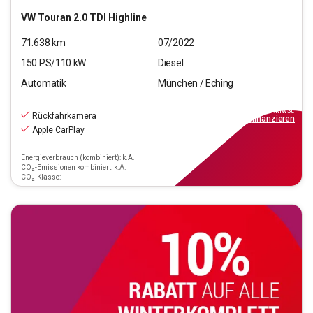
VW
Touran 2.0 TDI Highline
71.638
km
07/2022
150
PS/
110
kW
Diesel
Automatik
München / Eching
25.970
€
inkl.MwSt.
Rückfahrkamera
ab
299€
mtl.
finanzieren
Apple CarPlay
Energieverbrauch (kombiniert): k.A.
CO₂-Emissionen kombiniert: k.A.
CO₂-Klasse: