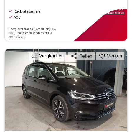
25.390
€
inkl.MwSt.
Rückfahrkamera
ab
229€
mtl.
finanzieren
ACC
Energieverbrauch (kombiniert): k.A.
CO₂-Emissionen kombiniert: k.A.
CO₂-Klasse:
Vergleichen
Merken
Teilen