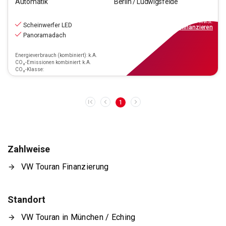
Automatik
Berlin / Ludwigsfelde
27.990
€
inkl.MwSt.
Scheinwerfer LED
ab
252€
mtl.
finanzieren
Panoramadach
Energieverbrauch (kombiniert): k.A.
CO₂-Emissionen kombiniert: k.A.
CO₂-Klasse:
1
Zahlweise
VW Touran Finanzierung
Standort
VW Touran in München / Eching