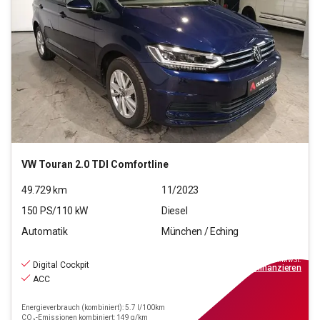
VW
Touran 2.0 TDI Comfortline
49.729
km
11/2023
150
PS/
110
kW
Diesel
Automatik
München / Eching
27.220
€
inkl.MwSt.
Digital Cockpit
ab
245€
mtl.
finanzieren
ACC
Energieverbrauch (kombiniert): 5.7 l/100km
CO₂-Emissionen kombiniert: 149 g/km