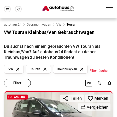
autohaus24
Gebrauchtwagen
VW
Touran
Zum Antrag
Alle Fragen & Antworten
München
Berlin
VW Touran Kleinbus/Van Gebrauchtwagen
Wir bewerten dein Auto
Rund um die Inzahlungnahme
Frankfurt
Wuppertal
Du suchst nach einem gebrauchten VW Touran als
Kleinbus/Van? Auf autohaus24 findest du deinen
Traumwagen zu besten Konditionen!
VW
Touran
Kleinbus/Van
Filter löschen
Filter
20
TOP ANGEBOT
Merken
Teilen
Vergleichen