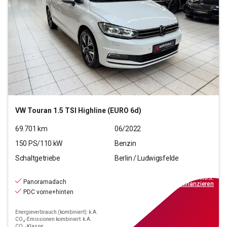
VW
Touran 1.5 TSI Highline (EURO 6d)
69.701
km
06/2022
150
PS/
110
kW
Benzin
Schaltgetriebe
Berlin / Ludwigsfelde
24.890
€
inkl.MwSt.
Panoramadach
ab
224€
mtl.
finanzieren
PDC vorne+hinten
Energieverbrauch (kombiniert): k.A.
CO₂-Emissionen kombiniert: k.A.
CO₂-Klasse: