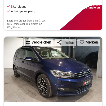
18.970
€
inkl.MwSt.
Sitzheizung
ab
171€
mtl.
finanzieren
Anhängerkupplung
Energieverbrauch (kombiniert): k.A.
CO₂-Emissionen kombiniert: k.A.
CO₂-Klasse:
Vergleichen
Merken
Teilen