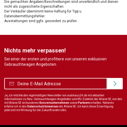
Die gemachten Angaben/Beschreibungen sind unverbindlich und dienen
nicht als zugesicherte Eigenschaften.
Der Verkäufer übernimmt keine Haftung für Tipp u.
Datenübermittlungsfehler.
Ausstattungen sind ggfs. gesondert zu prüfen.
Nichts mehr verpassen!
Sei einer der ersten und profitiere von unseren exklusiven
Gebrauchtwagen Angeboten.
Ja, ich möchte den regelmäßigen Newsletter von autohaus24.de mit aktuellen
Informationen zu Neu- Gebrauchtwagen-Angeboten und Kfz-Zubehör der Allane SE, von den
mit Allane SE verbundenen
Konzernunternehmen
sowie
Partnern
erhalten. Näheres
erfahre ich in den
Datenschutzhinweisen
der Allane SE. Ich kann diese Einwilligung
jederzeit mit Wirkung für die Zukunft widerrufen.