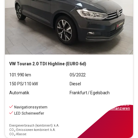
VW
Touran 2.0 TDI Highline (EURO 6d)
101.990
km
05/2022
150
PS/
110
kW
Diesel
Automatik
Frankfurt / Egelsbach
20.670
€
inkl.MwSt.
Navigationssystem
ab
186€
mtl.
finanzieren
LED Scheinwerfer
Energieverbrauch (kombiniert): k.A.
CO₂-Emissionen kombiniert: k.A.
CO₂-Klasse: