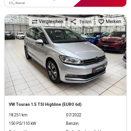
CO₂-Klasse:
Vergleichen
Merken
Teilen
VW
Touran 1.5 TSI Highline (EURO 6d)
18.251
km
07/2022
150
PS/
110
kW
Benzin