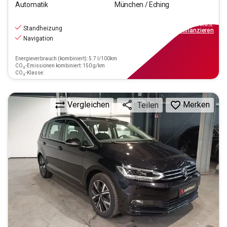
Automatik
München / Eching
23.880
€
inkl.MwSt.
Standheizung
ab
279€
mtl.
finanzieren
Navigation
Energieverbrauch (kombiniert): 5.7 l/100km
CO₂-Emissionen kombiniert: 150 g/km
CO₂-Klasse:
Vergleichen
Merken
Teilen