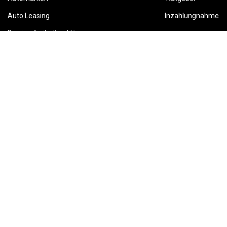
Auto Leasing
Inzahlungnahme
Barrierefreiheitserklärung
Folge uns
This site is protected by reCAPTCHA and the Google
Privacy Policy
and
Terms of Service
apply.
Karriere
AGB
Widerruf
Datenschutz
Impressum
Powered by