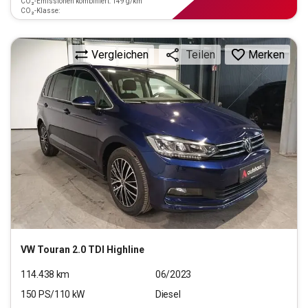
CO₂-Emissionen kombiniert: 149 g/km
CO₂-Klasse:
Vergleichen
Merken
Teilen
VW
Touran 2.0 TDI Highline
114.438
km
06/2023
150
PS/
110
kW
Diesel