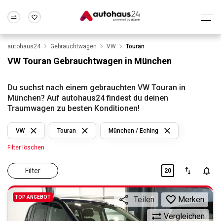
autohaus24
Gebrauchtwagen
VW
Touran
Zum Antrag
Alle Fragen & Antworten
München
Berlin
VW Touran Gebrauchtwagen in München
Wir bewerten dein Auto
Rund um die Inzahlungnahme
Frankfurt
Wuppertal
Du suchst nach einem gebrauchten VW Touran in
München? Auf autohaus24 findest du deinen
Traumwagen zu besten Konditionen!
VW
Touran
München / Eching
Filter löschen
Filter
20
TOP ANGEBOT
Merken
Teilen
Vergleichen