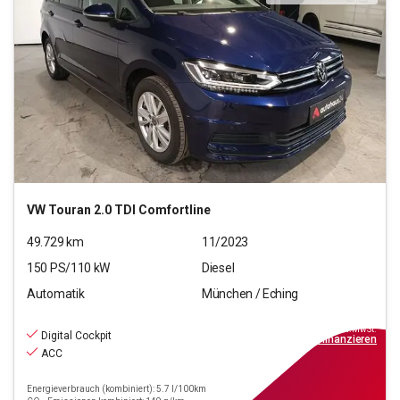
VW
Touran 2.0 TDI Comfortline
49.729
km
11/2023
150
PS/
110
kW
Diesel
Automatik
München / Eching
27.220
€
inkl.MwSt.
Digital Cockpit
ab
245€
mtl.
finanzieren
ACC
Energieverbrauch (kombiniert): 5.7 l/100km