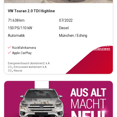
VW
Touran 2.0 TDI Highline
71.638
km
07/2022
150
PS/
110
kW
Diesel
Automatik
München / Eching
25.970
€
inkl.MwSt.
Rückfahrkamera
ab
299€
mtl.
finanzieren
Apple CarPlay
Energieverbrauch (kombiniert): k.A.
CO₂-Emissionen kombiniert: k.A.
CO₂-Klasse: