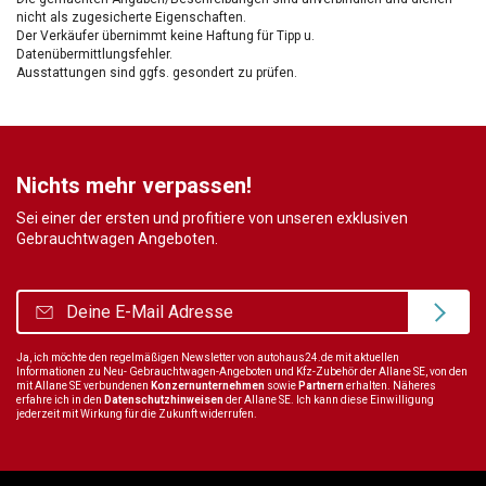
nicht als zugesicherte Eigenschaften.
Der Verkäufer übernimmt keine Haftung für Tipp u.
Datenübermittlungsfehler.
Ausstattungen sind ggfs. gesondert zu prüfen.
Nichts mehr verpassen!
Sei einer der ersten und profitiere von unseren exklusiven
Gebrauchtwagen Angeboten.
Ja, ich möchte den regelmäßigen Newsletter von autohaus24.de mit aktuellen
Informationen zu Neu- Gebrauchtwagen-Angeboten und Kfz-Zubehör der Allane SE, von den
mit Allane SE verbundenen
Konzernunternehmen
sowie
Partnern
erhalten. Näheres
erfahre ich in den
Datenschutzhinweisen
der Allane SE. Ich kann diese Einwilligung
jederzeit mit Wirkung für die Zukunft widerrufen.