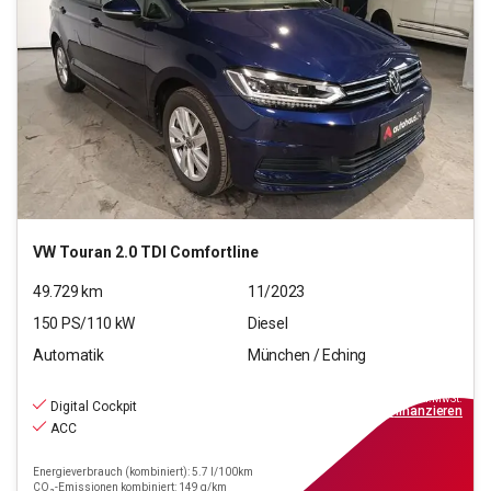
VW
Touran 2.0 TDI Comfortline
49.729
km
11/2023
150
PS/
110
kW
Diesel
Automatik
München / Eching
26.550
€
inkl.MwSt.
Digital Cockpit
ab
239€
mtl.
finanzieren
ACC
Energieverbrauch (kombiniert): 5.7 l/100km
CO₂-Emissionen kombiniert: 149 g/km