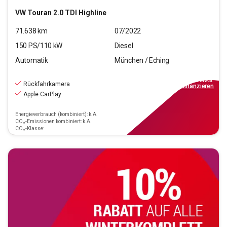
VW
Touran 2.0 TDI Highline
71.638
km
07/2022
150
PS/
110
kW
Diesel
Automatik
München / Eching
25.970
€
inkl.MwSt.
Rückfahrkamera
ab
299€
mtl.
finanzieren
Apple CarPlay
Energieverbrauch (kombiniert): k.A.
CO₂-Emissionen kombiniert: k.A.
CO₂-Klasse: