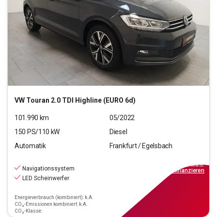
VW
Touran 2.0 TDI Highline (EURO 6d)
101.990
km
05/2022
150
PS/
110
kW
Diesel
Automatik
Frankfurt / Egelsbach
20.670
€
inkl.MwSt.
Navigationssystem
ab
186€
mtl.
finanzieren
LED Scheinwerfer
Energieverbrauch (kombiniert): k.A.
CO₂-Emissionen kombiniert: k.A.
CO₂-Klasse: