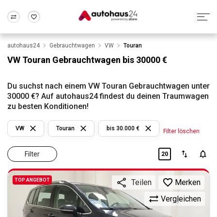
autohaus24
Gebrauchtwagen
VW
Touran
Zum Antrag
Alle Fragen & Antworten
München
Berlin
VW Touran Gebrauchtwagen bis 30000 €
Wir bewerten dein Auto
Rund um die Inzahlungnahme
Frankfurt
Wuppertal
Du suchst nach einem VW Touran Gebrauchtwagen unter
30000 €? Auf autohaus24 findest du deinen Traumwagen
zu besten Konditionen!
VW
Touran
bis 30.000 €
Filter löschen
Filter
20
TOP ANGEBOT
Merken
Teilen
Vergleichen