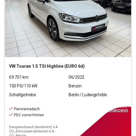
VW
Touran 1.5 TSI Highline (EURO 6d)
69.701
km
06/2022
150
PS/
110
kW
Benzin
Schaltgetriebe
Berlin / Ludwigsfelde
24.890
€
inkl.MwSt.
Panoramadach
ab
224€
mtl.
finanzieren
PDC vorne+hinten
Energieverbrauch (kombiniert): k.A.
CO₂-Emissionen kombiniert: k.A.
CO₂-Klasse: