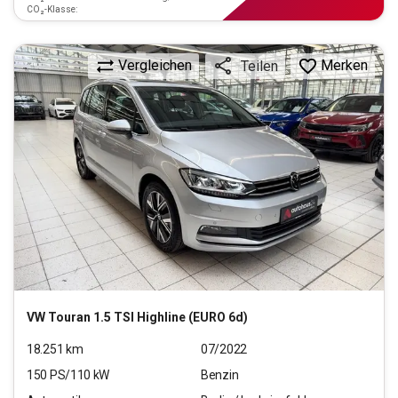
CO₂-Klasse:
Vergleichen
Merken
Teilen
VW
Touran 1.5 TSI Highline (EURO 6d)
18.251
km
07/2022
150
PS/
110
kW
Benzin