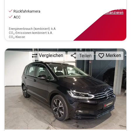
25.390
€
inkl.MwSt.
Rückfahrkamera
ab
229€
mtl.
finanzieren
ACC
Energieverbrauch (kombiniert): k.A.
CO₂-Emissionen kombiniert: k.A.
CO₂-Klasse:
Vergleichen
Merken
Teilen