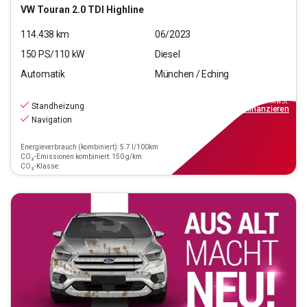
VW
Touran 2.0 TDI Highline
114.438
km
06/2023
150
PS/
110
kW
Diesel
Automatik
München / Eching
22.970
€
inkl.MwSt.
Standheizung
ab
207€
mtl.
finanzieren
Navigation
Energieverbrauch (kombiniert): 5.7 l/100km
CO₂-Emissionen kombiniert: 150 g/km
CO₂-Klasse: