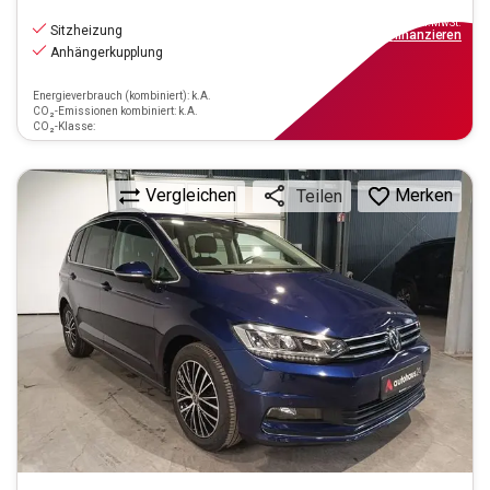
18.970
€
inkl.MwSt.
Sitzheizung
ab
171€
mtl.
finanzieren
Anhängerkupplung
Energieverbrauch (kombiniert): k.A.
CO₂-Emissionen kombiniert: k.A.
CO₂-Klasse:
Vergleichen
Merken
Teilen