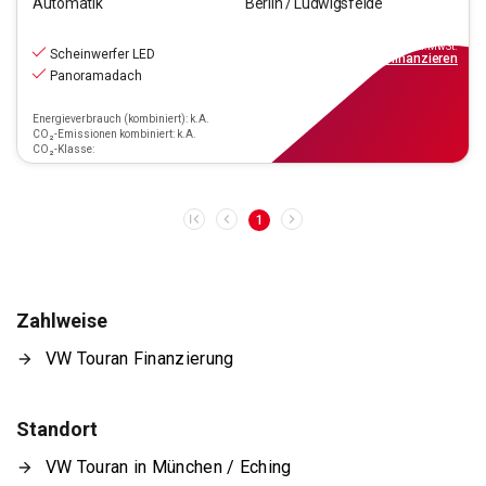
Automatik
Berlin / Ludwigsfelde
27.990
€
inkl.MwSt.
Scheinwerfer LED
ab
252€
mtl.
finanzieren
Panoramadach
Energieverbrauch (kombiniert): k.A.
CO₂-Emissionen kombiniert: k.A.
CO₂-Klasse:
1
Zahlweise
VW Touran Finanzierung
Standort
VW Touran in München / Eching