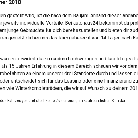
her 2018
en gestellt wird, ist die nach dem Baujahr. Anhand dieser Angabe
hr jeweils individuelle Vorteile. Bei autohaus24 bekommst du 
llem junge Gebrauchte für dich bereitszustellen und bieten dir 
ren genießt du bei uns das Rückgaberecht von 14 Tagen nach Ka
urden, erwirbst du ein rundum hochwertiges und langlebiges Fa
ls 15 Jahren Erfahrung in diesem Bereich schauen wir vor dem 
 Probefahrten an einem unserer drei Standorte durch und lassen
u oder entscheidet sich für das Leasing oder eine Finanzierung z
en wie Winterkompletträdern, die wir auf Wunsch zu deinem 20
g des Fahrzeuges und stellt keine Zusicherung im kaufrechtlichen Sinn dar.
dienen nicht als zugesicherte Eigenschaften.
ungsfehler.