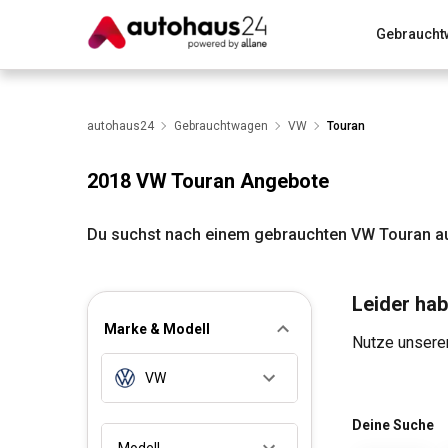
Gebraucht
Zum Antrag
Alle Fragen & Antworten
München
Wir bewerten dein Auto
autohaus24
Gebrauchtwagen
Rund um die Inzahlungnahme
VW
Touran
2018 VW Touran Angebote
Du suchst nach einem gebrauchten VW Touran au
Leider hab
Marke & Modell
Nutze unseren
VW
Deine Suche
Modell