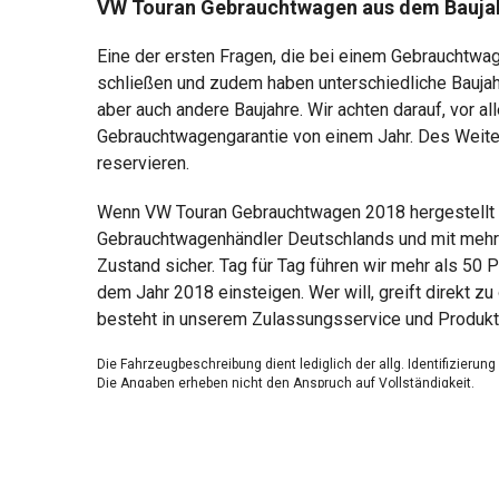
VW Touran Gebrauchtwagen aus dem Bauja
Eine der ersten Fragen, die bei einem Gebrauchtwag
schließen und zudem haben unterschiedliche Bauja
aber auch andere Baujahre. Wir achten darauf, vor a
Gebrauchtwagengarantie von einem Jahr. Des Weite
reservieren.
Wenn VW Touran Gebrauchtwagen 2018 hergestellt w
Gebrauchtwagenhändler Deutschlands und mit mehr a
Zustand sicher. Tag für Tag führen wir mehr als 50
dem Jahr 2018 einsteigen. Wer will, greift direkt z
besteht in unserem Zulassungsservice und Produkt
Die Fahrzeugbeschreibung dient lediglich der allg. Identifizierun
Die Angaben erheben nicht den Anspruch auf Vollständigkeit.
Die gemachten Angaben/Beschreibungen sind unverbindlich und 
Der Verkäufer übernimmt keine Haftung für Tipp u. Datenübermittl
Ausstattungen sind ggfs. gesondert zu prüfen.