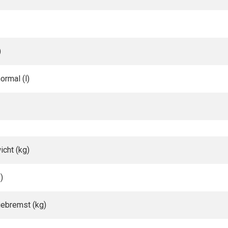
)
rmal (l)
cht (kg)
)
ebremst (kg)