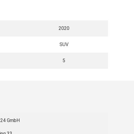
2020
SUV
5
s24 GmbH
ing 33