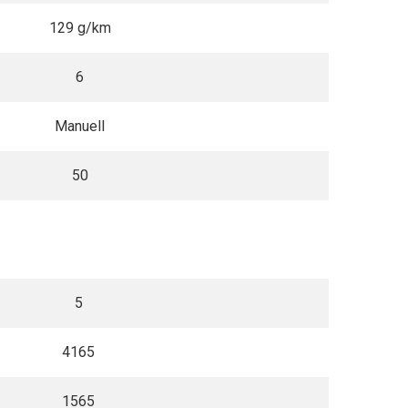
129 g/km
6
Manuell
50
5
4165
1565