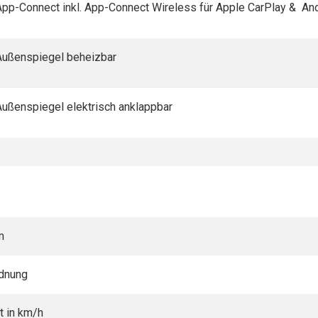
App-Connect inkl. App-Connect Wireless für Apple CarPlay & An
Außenspiegel beheizbar
Außenspiegel elektrisch anklappbar
m
rdnung
t in km/h