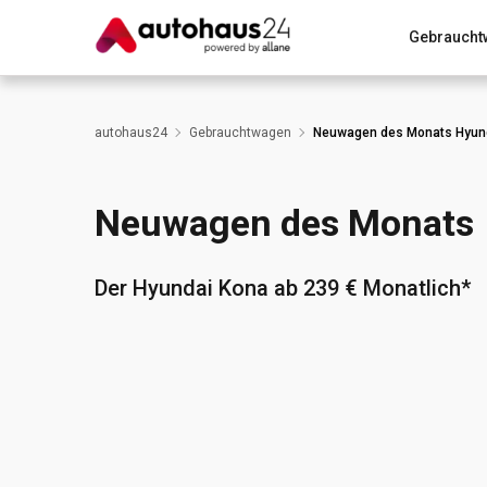
Gebraucht
Zum Antrag
Alle Fragen & Antworten
München
autohaus24
Gebrauchtwagen
Neuwagen des Monats Hyun
Wir bewerten dein Auto
Rund um die Inzahlungnahme
Neuwagen des Monats
Der Hyundai Kona ab 239 € Monatlich*