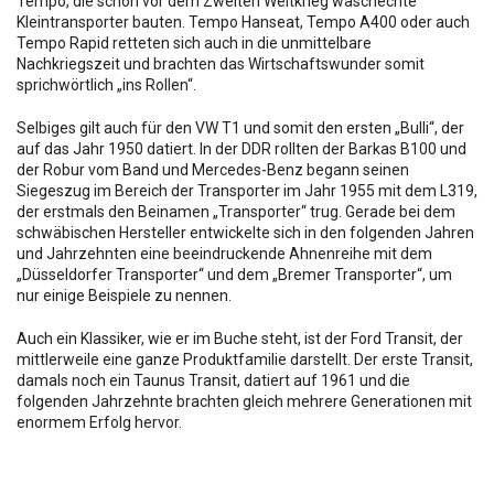
Tempo, die schon vor dem Zweiten Weltkrieg waschechte
Kleintransporter bauten. Tempo Hanseat, Tempo A400 oder auch
Tempo Rapid retteten sich auch in die unmittelbare
Nachkriegszeit und brachten das Wirtschaftswunder somit
sprichwörtlich „ins Rollen“.
Selbiges gilt auch für den VW T1 und somit den ersten „Bulli“, der
auf das Jahr 1950 datiert. In der DDR rollten der Barkas B100 und
der Robur vom Band und Mercedes-Benz begann seinen
Siegeszug im Bereich der Transporter im Jahr 1955 mit dem L319,
der erstmals den Beinamen „Transporter“ trug. Gerade bei dem
schwäbischen Hersteller entwickelte sich in den folgenden Jahren
und Jahrzehnten eine beeindruckende Ahnenreihe mit dem
„Düsseldorfer Transporter“ und dem „Bremer Transporter“, um
nur einige Beispiele zu nennen.
Auch ein Klassiker, wie er im Buche steht, ist der Ford Transit, der
mittlerweile eine ganze Produktfamilie darstellt. Der erste Transit,
damals noch ein Taunus Transit, datiert auf 1961 und die
folgenden Jahrzehnte brachten gleich mehrere Generationen mit
enormem Erfolg hervor.