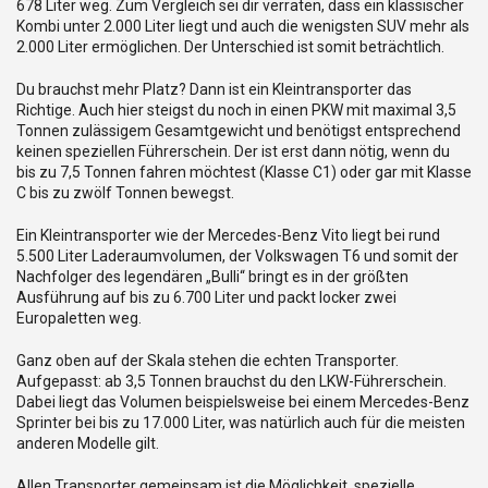
678 Liter weg. Zum Vergleich sei dir verraten, dass ein klassischer
Kombi unter 2.000 Liter liegt und auch die wenigsten SUV mehr als
2.000 Liter ermöglichen. Der Unterschied ist somit beträchtlich.
Du brauchst mehr Platz? Dann ist ein Kleintransporter das
Richtige. Auch hier steigst du noch in einen PKW mit maximal 3,5
Tonnen zulässigem Gesamtgewicht und benötigst entsprechend
keinen speziellen Führerschein. Der ist erst dann nötig, wenn du
bis zu 7,5 Tonnen fahren möchtest (Klasse C1) oder gar mit Klasse
C bis zu zwölf Tonnen bewegst.
Ein Kleintransporter wie der Mercedes-Benz Vito liegt bei rund
5.500 Liter Laderaumvolumen, der Volkswagen T6 und somit der
Nachfolger des legendären „Bulli“ bringt es in der größten
Ausführung auf bis zu 6.700 Liter und packt locker zwei
Europaletten weg.
Ganz oben auf der Skala stehen die echten Transporter.
Aufgepasst: ab 3,5 Tonnen brauchst du den LKW-Führerschein.
Dabei liegt das Volumen beispielsweise bei einem Mercedes-Benz
Sprinter bei bis zu 17.000 Liter, was natürlich auch für die meisten
anderen Modelle gilt.
Allen Transporter gemeinsam ist die Möglichkeit, spezielle