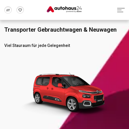
Transporter Gebrauchtwagen & Neuwagen
Zum Antrag
Alle Fragen & Antworten
München
Berlin
Wir bewerten dein Auto
Rund um die Inzahlungnahme
Viel Stauraum für jede Gelegenheit
Frankfurt
Wuppertal