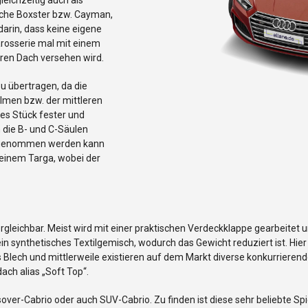
sche Boxster bzw. Cayman,
darin, dass keine eigene
Karosserie mal mit einem
ren Dach versehen wird.
zu übertragen, da die
lmen bzw. der mittleren
tes Stück fester und
n die B- und C-Säulen
ausgenommen werden kann
 einem Targa, wobei der
rgleichbar. Meist wird mit einer praktischen Verdeckklappe gearbeitet
in synthetisches Textilgemisch, wodurch das Gewicht reduziert ist. Hi
lech und mittlerweile existieren auf dem Markt diverse konkurrierende
dach alias „Soft Top“.
ssover-Cabrio oder auch SUV-Cabrio. Zu finden ist diese sehr beliebte