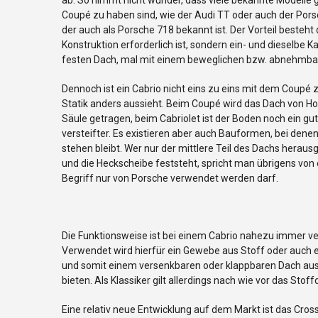
Coupé zu haben sind, wie der Audi TT oder auch der Por
der auch als Porsche 718 bekannt ist. Der Vorteil besteht 
Konstruktion erforderlich ist, sondern ein- und dieselbe 
festen Dach, mal mit einem beweglichen bzw. abnehmba
Dennoch ist ein Cabrio nicht eins zu eins mit dem Coupé 
Statik anders aussieht. Beim Coupé wird das Dach von Ho
Säule getragen, beim Cabriolet ist der Boden noch ein gu
versteifter. Es existieren aber auch Bauformen, bei dene
stehen bleibt. Wer nur der mittlere Teil des Dachs her
und die Heckscheibe feststeht, spricht man übrigens von
Begriff nur von Porsche verwendet werden darf.
Die Funktionsweise ist bei einem Cabrio nahezu immer ve
Verwendet wird hierfür ein Gewebe aus Stoff oder auch e
und somit einem versenkbaren oder klappbaren Dach aus B
bieten. Als Klassiker gilt allerdings nach wie vor das Stoff
Eine relativ neue Entwicklung auf dem Markt ist das Cro