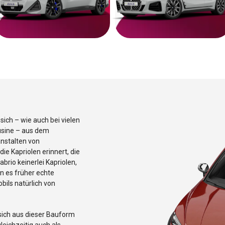
sich – wie auch bei vielen
sine – aus dem
anstalten von
ie Kapriolen erinnert, die
brio keinerlei Kapriolen,
n es früher echte
ils natürlich von
 sich aus dieser Bauform
leichzeitig auch als