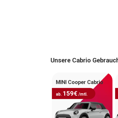
Unsere Cabrio Gebrau
MINI Cooper Cabrio
159
€
ab.
/mtl.