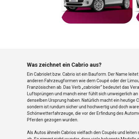
Was zeichnet ein Cabrio aus?
Ein Cabriolet bzw. Cabrio ist ein Bauform. Der Name leitet 
anderen Fahrzeugformen wie dem Coupé oder der Limou
Französischen ab. Das Verb „cabrioler“ bedeutet das Ver
Luftsprüngen und manch einer fühlt sich unweigerlich an d
denselben Ursprung haben. Natürlich macht ein heutige Ca
sondern ist rundum sicher und hochwertig und doch ware
Schönwetterfahrzeuge, die vor der Erfindung des Automob
Pferden gezogen wurden.
Als Autos ähneln Cabrios vielfach den Coupés und leiten
ab. So nimmt nicht wunder, dass viele bekannte Modelle g