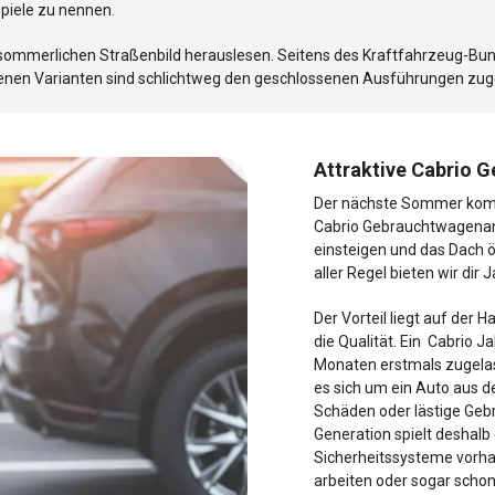
piele zu nennen.
dem sommerlichen Straßenbild herauslesen. Seitens des Kraftfahrzeug-
offenen Varianten sind schlichtweg den geschlossenen Ausführungen zug
Attraktive Cabrio 
Der nächste Sommer komm
Cabrio Gebrauchtwagenan
einsteigen und das Dach ö
aller Regel bieten wir dir
Der Vorteil liegt auf der 
die Qualität. Ein Cabrio 
Monaten erstmals zugelas
es sich um ein Auto aus d
Schäden oder lästige Gebr
Generation spielt deshalb 
Sicherheitssysteme vorha
arbeiten oder sogar scho