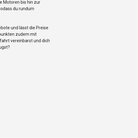
ie Motoren bis hin zur
, sodass du rundum
bote und lässt die Preise
d punkten zudem mit
fahrt vereinbarst und dich
ugst?
bote