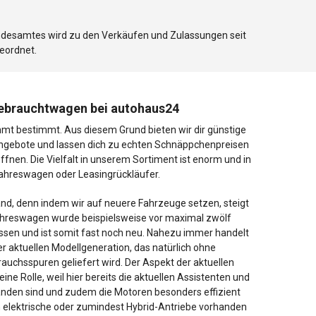
Bundesamtes wird zu den Verkäufen und Zulassungen seit
eordnet.
Gebrauchtwagen bei autohaus24
t bestimmt. Aus diesem Grund bieten wir dir günstige
gebote und lassen dich zu echten Schnäppchenpreisen
ffnen. Die Vielfalt in unserem Sortiment ist enorm und in
 Jahreswagen oder Leasingrückläufer.
Hand, denn indem wir auf neuere Fahrzeuge setzen, steigt
Jahreswagen wurde beispielsweise vor maximal zwölf
sen und ist somit fast noch neu. Nahezu immer handelt
er aktuellen Modellgeneration, das natürlich ohne
auchsspuren geliefert wird. Der Aspekt der aktuellen
eine Rolle, weil hier bereits die aktuellen Assistenten und
nden sind und zudem die Motoren besonders effizient
n elektrische oder zumindest Hybrid-Antriebe vorhanden