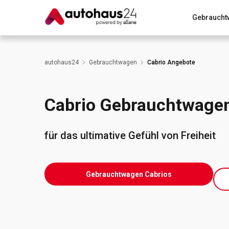
Gebraucht
Zum Antrag
Alle Fragen & Antworten
München
autohaus24
Gebrauchtwagen
Cabrio Angebote
Wir bewerten dein Auto
Rund um die Inzahlungnahme
Cabrio Gebrauchtwage
für das ultimative Gefühl von Freiheit
Gebrauchtwagen Cabrios