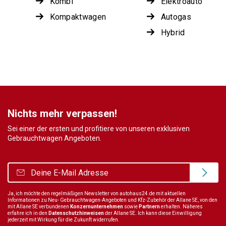
Kombi
Elektroauto
Kompaktwagen
Autogas
Hybrid
Nichts mehr verpassen!
Sei einer der ersten und profitiere von unseren exklusiven
Gebrauchtwagen Angeboten.
Ja, ich möchte den regelmäßigen Newsletter von autohaus24.de mit aktuellen
Informationen zu Neu- Gebrauchtwagen-Angeboten und Kfz-Zubehör der Allane SE, von den
mit Allane SE verbundenen
Konzernunternehmen
sowie
Partnern
erhalten. Näheres
erfahre ich in den
Datenschutzhinweisen
der Allane SE. Ich kann diese Einwilligung
jederzeit mit Wirkung für die Zukunft widerrufen.