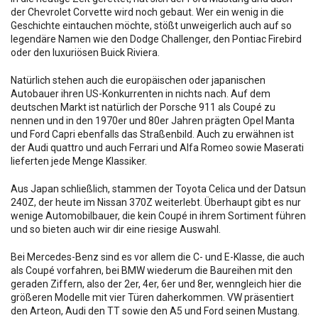
der Chevrolet Corvette wird noch gebaut. Wer ein wenig in die
Geschichte eintauchen möchte, stößt unweigerlich auch auf so
legendäre Namen wie den Dodge Challenger, den Pontiac Firebird
oder den luxuriösen Buick Riviera.
Natürlich stehen auch die europäischen oder japanischen
Autobauer ihren US-Konkurrenten in nichts nach. Auf dem
deutschen Markt ist natürlich der Porsche 911 als Coupé zu
nennen und in den 1970er und 80er Jahren prägten Opel Manta
und Ford Capri ebenfalls das Straßenbild. Auch zu erwähnen ist
der Audi quattro und auch Ferrari und Alfa Romeo sowie Maserati
lieferten jede Menge Klassiker.
Aus Japan schließlich, stammen der Toyota Celica und der Datsun
240Z, der heute im Nissan 370Z weiterlebt. Überhaupt gibt es nur
wenige Automobilbauer, die kein Coupé in ihrem Sortiment führen
und so bieten auch wir dir eine riesige Auswahl.
Bei Mercedes-Benz sind es vor allem die C- und E-Klasse, die auch
als Coupé vorfahren, bei BMW wiederum die Baureihen mit den
geraden Ziffern, also der 2er, 4er, 6er und 8er, wenngleich hier die
größeren Modelle mit vier Türen daherkommen. VW präsentiert
den Arteon, Audi den TT sowie den A5 und Ford seinen Mustang.