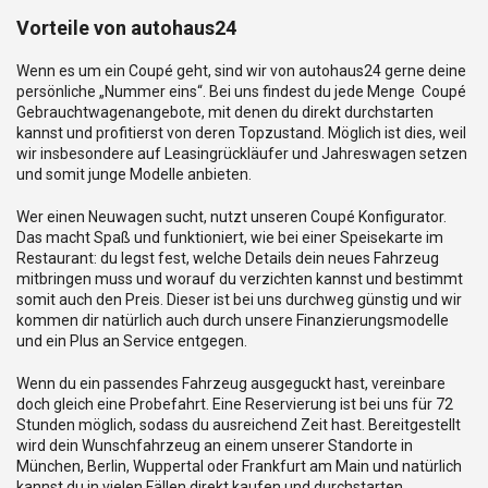
Vorteile von autohaus24
Wenn es um ein Coupé geht, sind wir von autohaus24 gerne deine
persönliche „Nummer eins“. Bei uns findest du jede Menge Coupé
Gebrauchtwagenangebote, mit denen du direkt durchstarten
kannst und profitierst von deren Topzustand. Möglich ist dies, weil
wir insbesondere auf Leasingrückläufer und Jahreswagen setzen
und somit junge Modelle anbieten.
Wer einen Neuwagen sucht, nutzt unseren Coupé Konfigurator.
Das macht Spaß und funktioniert, wie bei einer Speisekarte im
Restaurant: du legst fest, welche Details dein neues Fahrzeug
mitbringen muss und worauf du verzichten kannst und bestimmt
somit auch den Preis. Dieser ist bei uns durchweg günstig und wir
kommen dir natürlich auch durch unsere Finanzierungsmodelle
und ein Plus an Service entgegen.
Wenn du ein passendes Fahrzeug ausgeguckt hast, vereinbare
doch gleich eine Probefahrt. Eine Reservierung ist bei uns für 72
Stunden möglich, sodass du ausreichend Zeit hast. Bereitgestellt
wird dein Wunschfahrzeug an einem unserer Standorte in
München, Berlin, Wuppertal oder Frankfurt am Main und natürlich
kannst du in vielen Fällen direkt kaufen und durchstarten.