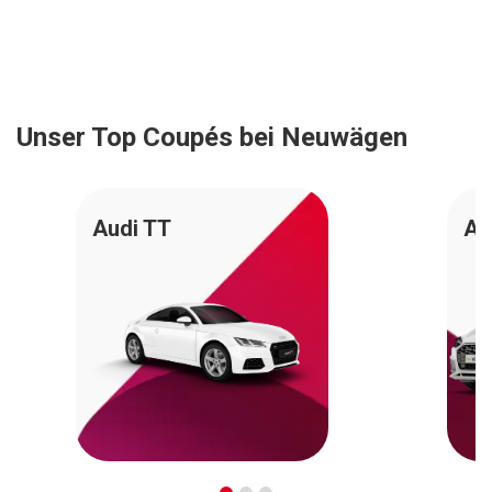
Unser Top Coupés bei Neuwägen
Audi TT
Au