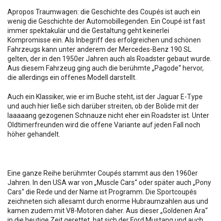
Apropos Traumwagen: die Geschichte des Coupés ist auch ein
wenig die Geschichte der Automobillegenden. Ein Coupé ist fast
immer spektakulär und die Gestaltung geht keinerlei
Kompromisse ein. Als Inbegriff des erfolgreichen und schönen
Fahrzeugs kann unter anderem der Mercedes-Benz 190 SL
gelten, der in den 1950er Jahren auch als Roadster gebaut wurde.
Aus diesem Fahrzeug ging auch die berühmte „Pagode“ hervor,
die allerdings ein offenes Modell darstellt.
Auch ein Klassiker, wie er im Buche steht, ist der Jaguar E-Type
und auch hier ließe sich darüber streiten, ob der Bolide mit der
laaaaang gezogenen Schnauze nicht eher ein Roadster ist. Unter
Oldtimerfreunden wird die offene Variante auf jeden Fall noch
höher gehandelt.
Eine ganze Reihe berühmter Coupés stammt aus den 1960er
Jahren. In den USA war von „Muscle Cars“ oder später auch „Pony
Cars“ die Rede und der Name ist Programm. Die Sportcoupés
zeichneten sich allesamt durch enorme Hubraumzahlen aus und
kamen zudem mit V8-Motoren daher. Aus dieser „Goldenen Ära“
in die heutige Zeit gerettet, hat sich der Ford Mustang und auch