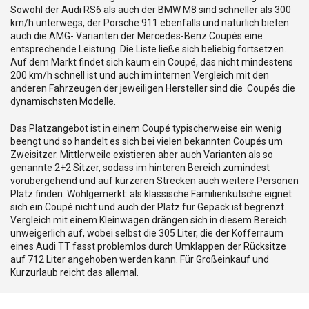
Sowohl der Audi RS6 als auch der BMW M8 sind schneller als 300
km/h unterwegs, der Porsche 911 ebenfalls und natürlich bieten
auch die AMG- Varianten der Mercedes-Benz Coupés eine
entsprechende Leistung. Die Liste ließe sich beliebig fortsetzen.
Auf dem Markt findet sich kaum ein Coupé, das nicht mindestens
200 km/h schnell ist und auch im internen Vergleich mit den
anderen Fahrzeugen der jeweiligen Hersteller sind die Coupés die
dynamischsten Modelle.
Das Platzangebot ist in einem Coupé typischerweise ein wenig
beengt und so handelt es sich bei vielen bekannten Coupés um
Zweisitzer. Mittlerweile existieren aber auch Varianten als so
genannte 2+2 Sitzer, sodass im hinteren Bereich zumindest
vorübergehend und auf kürzeren Strecken auch weitere Personen
Platz finden. Wohlgemerkt: als klassische Familienkutsche eignet
sich ein Coupé nicht und auch der Platz für Gepäck ist begrenzt.
Vergleich mit einem Kleinwagen drängen sich in diesem Bereich
unweigerlich auf, wobei selbst die 305 Liter, die der Kofferraum
eines Audi TT fasst problemlos durch Umklappen der Rücksitze
auf 712 Liter angehoben werden kann. Für Großeinkauf und
Kurzurlaub reicht das allemal.