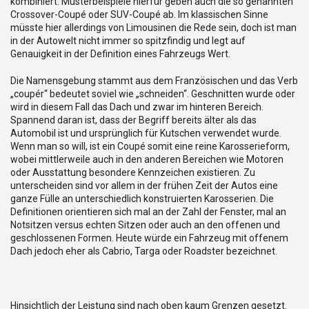
kombiniert. Musterbeispiele hierfür geben auch die so genannten
Crossover-Coupé oder SUV-Coupé ab. Im klassischen Sinne
müsste hier allerdings von Limousinen die Rede sein, doch ist man
in der Autowelt nicht immer so spitzfindig und legt auf
Genauigkeit in der Definition eines Fahrzeugs Wert.
Die Namensgebung stammt aus dem Französischen und das Verb
„coupér“ bedeutet soviel wie „schneiden“. Geschnitten wurde oder
wird in diesem Fall das Dach und zwar im hinteren Bereich.
Spannend daran ist, dass der Begriff bereits älter als das
Automobil ist und ursprünglich für Kutschen verwendet wurde.
Wenn man so will, ist ein Coupé somit eine reine Karosserieform,
wobei mittlerweile auch in den anderen Bereichen wie Motoren
oder Ausstattung besondere Kennzeichen existieren. Zu
unterscheiden sind vor allem in der frühen Zeit der Autos eine
ganze Fülle an unterschiedlich konstruierten Karosserien. Die
Definitionen orientieren sich mal an der Zahl der Fenster, mal an
Notsitzen versus echten Sitzen oder auch an den offenen und
geschlossenen Formen. Heute würde ein Fahrzeug mit offenem
Dach jedoch eher als Cabrio, Targa oder Roadster bezeichnet.
Hinsichtlich der Leistung sind nach oben kaum Grenzen gesetzt.