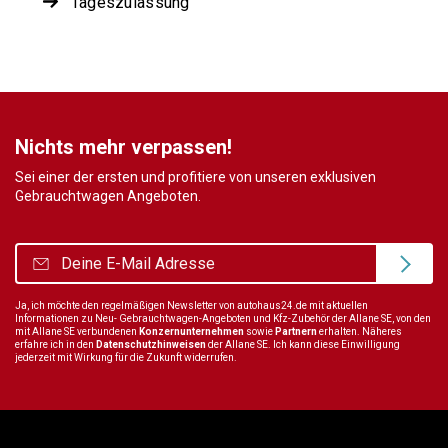
Tageszulassung
Nichts mehr verpassen!
Sei einer der ersten und profitiere von unseren exklusiven
Gebrauchtwagen Angeboten.
Ja, ich möchte den regelmäßigen Newsletter von autohaus24.de mit aktuellen
Informationen zu Neu- Gebrauchtwagen-Angeboten und Kfz-Zubehör der Allane SE, von den
mit Allane SE verbundenen
Konzernunternehmen
sowie
Partnern
erhalten. Näheres
erfahre ich in den
Datenschutzhinweisen
der Allane SE. Ich kann diese Einwilligung
jederzeit mit Wirkung für die Zukunft widerrufen.