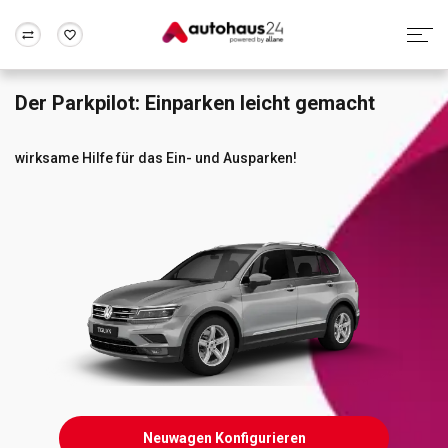
Der Parkpilot: Einparken leicht gemacht
Zum Antrag
Alle Fragen & Antworten
München
Berlin
Wir bewerten dein Auto
Rund um die Inzahlungnahme
wirksame Hilfe für das Ein- und Ausparken!
Frankfurt
Wuppertal
Neuwagen Konfigurieren