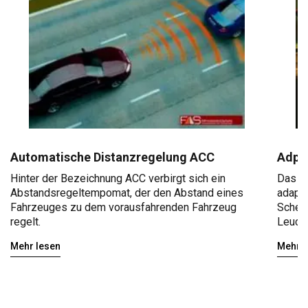
Automatische Distanzregelung ACC
Adpat
Hinter der Bezeichnung ACC verbirgt sich ein
Das Ad
Abstandsregeltempomat, der den Abstand eines
adapti
Fahrzeuges zu dem vorausfahrenden Fahrzeug
Schein
regelt.
Leucht
Mehr lesen
Mehr l