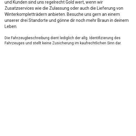
und Kunden sind uns regelrecht Gold wert, wenn wir
Zusatzservices wie die Zulassung oder auch die Lieferung von
Winterkompletträdern anbieten. Besuche uns gern an einem
unserer drei Standorte und gönne dir noch mehr Braun in deinem
Leben.
Die Fahrzeugbeschreibung dient lediglich der allg. Identifizierung des
Fahrzeuges und stellt keine Zusicherung im kaufrechtlichen Sinn dar.
Die Angaben erheben nicht den Anspruch auf Vollständigkeit.
Die gemachten Angaben/Beschreibungen sind unverbindlich und dienen
nicht als zugesicherte Eigenschaften.
Der Verkäufer übernimmt keine Haftung für Tipp u.
Datenübermittlungsfehler.
Ausstattungen sind ggfs. gesondert zu prüfen.
Nichts mehr verpassen!
Sei einer der ersten und profitiere von unseren exklusiven
Gebrauchtwagen Angeboten.