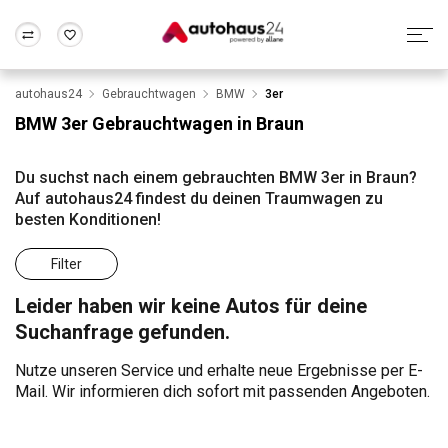
autohaus24
Gebrauchtwagen
BMW
3er
Zum Antrag
Alle Fragen & Antworten
München
Berlin
BMW 3er Gebrauchtwagen in Braun
Wir bewerten dein Auto
Rund um die Inzahlungnahme
Frankfurt
Wuppertal
Du suchst nach einem gebrauchten BMW 3er in Braun?
Auf autohaus24 findest du deinen Traumwagen zu
besten Konditionen!
Filter
Leider haben wir keine Autos für deine
Suchanfrage gefunden.
Nutze unseren Service und erhalte neue Ergebnisse per E-
Mail. Wir informieren dich sofort mit passenden Angeboten.