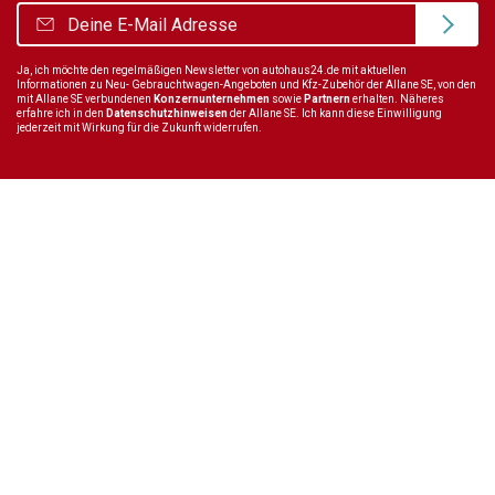
Ja, ich möchte den regelmäßigen Newsletter von autohaus24.de mit aktuellen
Informationen zu Neu- Gebrauchtwagen-Angeboten und Kfz-Zubehör der Allane SE, von den
mit Allane SE verbundenen
Konzernunternehmen
sowie
Partnern
erhalten. Näheres
erfahre ich in den
Datenschutzhinweisen
der Allane SE. Ich kann diese Einwilligung
jederzeit mit Wirkung für die Zukunft widerrufen.
Wir sind immer für dich da
Tel.:
+49 89 70 80 84 84
E-Mail:
info@autohaus24.de