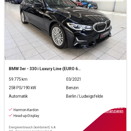
BMW
3er - 330 i Luxury Line (EURO 6d)(OPF)
59.775
km
03/2021
258
PS/
190
kW
Benzin
Automatik
Berlin / Ludwigsfelde
27.990
€
inkl.MwSt.
Harmon-Kardon
ab
252€
mtl.
finanzieren
Head-up-Display
Energieverbrauch (kombiniert): k.A.