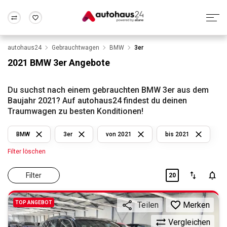
autohaus24
Gebrauchtwagen
BMW
3er
Zum Antrag
Alle Fragen & Antworten
München
Berlin
2021 BMW 3er Angebote
Wir bewerten dein Auto
Rund um die Inzahlungnahme
Frankfurt
Wuppertal
Du suchst nach einem gebrauchten BMW 3er aus dem
Baujahr 2021? Auf autohaus24 findest du deinen
Traumwagen zu besten Konditionen!
BMW
3er
von 2021
bis 2021
Filter löschen
Filter
20
TOP ANGEBOT
Merken
Teilen
Vergleichen