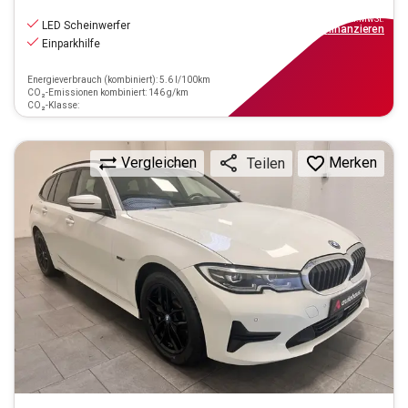
20.890
€
inkl.MwSt.
LED Scheinwerfer
ab
188€
mtl.
finanzieren
Einparkhilfe
Energieverbrauch (kombiniert): 5.6 l/100km
CO₂-Emissionen kombiniert: 146 g/km
CO₂-Klasse:
Vergleichen
Merken
Teilen