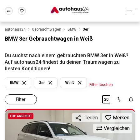
autohaus24
Gebrauchtwagen
BMW
3er
Zum Antrag
Alle Fragen & Antworten
München
Berlin
BMW 3er Gebrauchtwagen in Weiß
Wir bewerten dein Auto
Rund um die Inzahlungnahme
Frankfurt
Wuppertal
Du suchst nach einem gebrauchten BMW 3er in Weiß?
Auf autohaus24 findest du deinen Traumwagen zu
besten Konditionen!
BMW
3er
Weiß
Filter löschen
Filter
20
TOP ANGEBOT
Merken
Teilen
Vergleichen