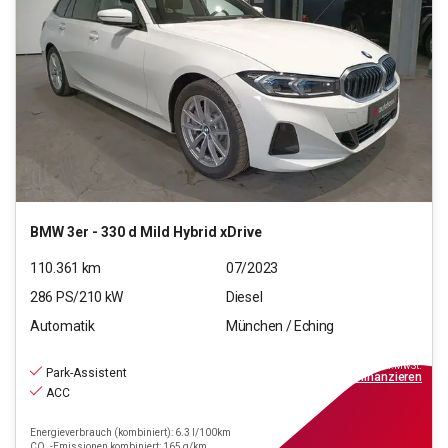
BMW
3er - 330 d Mild Hybrid xDrive
110.361
km
07/2023
286
PS/
210
kW
Diesel
Automatik
München / Eching
32.880
€
inkl.MwSt.
Park-Assistent
ab
379€
mtl.
finanzieren
ACC
Energieverbrauch (kombiniert): 6.3 l/100km
CO₂-Emissionen kombiniert: 165 g/km