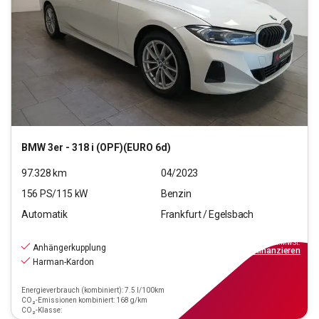
BMW
3er - 318 i (OPF)(EURO 6d)
97.328
km
04/2023
156
PS/
115
kW
Benzin
Automatik
Frankfurt / Egelsbach
24.970
€
inkl.MwSt.
Anhängerkupplung
ab
225€
mtl.
finanzieren
Harman-Kardon
Energieverbrauch (kombiniert): 7.5 l/100km
CO₂-Emissionen kombiniert: 168 g/km
CO₂-Klasse: