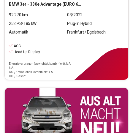
BMW
3er - 330e Advantage (EURO 6d)(OPF)
92.270
km
03/2022
252
PS/
185
kW
Plug-In Hybrid
Automatik
Frankfurt / Egelsbach
23.970
€
inkl.MwSt.
ACC
ab
216€
mtl.
finanzieren
Head-Up-Display
Energieverbrauch (gewichtet, kombiniert): k.A.,
k.A.
CO₂-Emissionen kombiniert: k.A.
CO₂-Klasse: