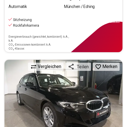
Automatik
München / Eching
22.880
€
inkl.MwSt.
Sitzheizung
ab
206€
mtl.
finanzieren
Rückfahrkamera
Energieverbrauch (gewichtet, kombiniert): k.A.,
k.A.
CO₂-Emissionen kombiniert: k.A.
CO₂-Klasse:
Vergleichen
Merken
Teilen