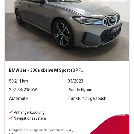
BMW
3er - 330e xDrive M Sport (OPF)(EURO 6d)
58.211
km
03/2023
292
PS/
215
kW
Plug-In Hybrid
Automatik
Frankfurt / Egelsbach
34.470
€
inkl.MwSt.
Anhängerkupplung
ab
310€
mtl.
finanzieren
Navigationssystem
Energieverbrauch (gewichtet, kombiniert): k.A.,