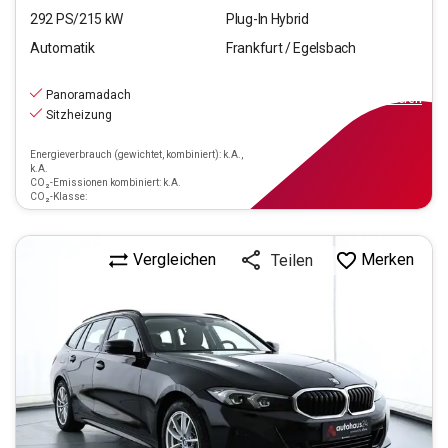
292
PS/
215
kW
Plug-In Hybrid
Automatik
Frankfurt / Egelsbach
26.270
€
inkl.MwSt.
Panoramadach
ab
237€
mtl.
finanzieren
Sitzheizung
Energieverbrauch (gewichtet, kombiniert): k.A.,
k.A.
CO₂-Emissionen kombiniert: k.A.
CO₂-Klasse:
Vergleichen
Merken
Teilen