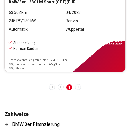
BMW
3er - 330 i M Sport (OPF)(EURO 6d)
63.502
km
04/2023
245
PS/
180
kW
Benzin
Automatik
Wuppertal
38.690
€
inkl.MwSt.
Standheizung
ab
348€
mtl.
finanzieren
Harman-Kardon
Energieverbrauch (kombiniert): 7.4 l/100km
CO₂-Emissionen kombiniert: 166 g/km
CO₂-Klasse:
1
Zahlweise
BMW 3er Finanzierung