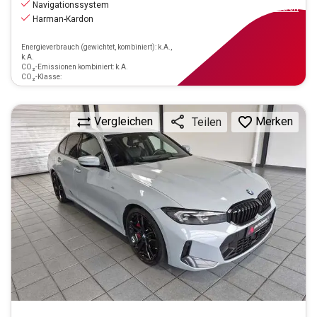
Navigationssystem
ab
297€
mtl.
finanzieren
Harman-Kardon
Energieverbrauch (gewichtet, kombiniert): k.A.,
k.A.
CO₂-Emissionen kombiniert: k.A.
CO₂-Klasse:
Vergleichen
Merken
Teilen