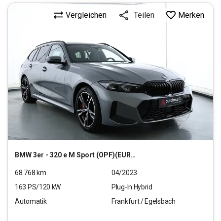
Vergleichen
Merken
Teilen
BMW
3er - 320 e M Sport (OPF)(EURO 6d)
68.768
km
04/2023
163
PS/
120
kW
Plug-In Hybrid
Automatik
Frankfurt / Egelsbach
33.020
€
inkl.MwSt.