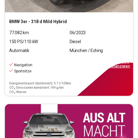
BMW
3er - 318 d Mild Hybrid
77.082
km
06/2023
150
PS/
110
kW
Diesel
Automatik
München / Eching
23.970
€
inkl.MwSt.
Navigation
ab
216€
mtl.
finanzieren
Sportsitze
Energieverbrauch (kombiniert): 5.7 l/100km
CO₂-Emissionen kombiniert: 149 g/km
CO₂-Klasse: