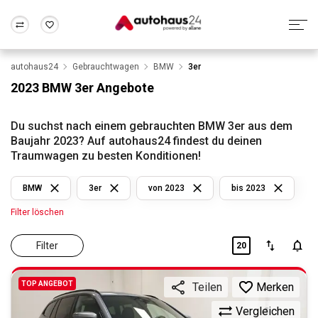
autohaus24
Gebrauchtwagen
BMW
3er
Zum Antrag
Alle Fragen & Antworten
München
Berlin
2023 BMW 3er Angebote
Wir bewerten dein Auto
Rund um die Inzahlungnahme
Frankfurt
Wuppertal
Du suchst nach einem gebrauchten BMW 3er aus dem
Baujahr 2023? Auf autohaus24 findest du deinen
Traumwagen zu besten Konditionen!
BMW
3er
von 2023
bis 2023
Filter löschen
Filter
20
TOP ANGEBOT
Merken
Teilen
Vergleichen