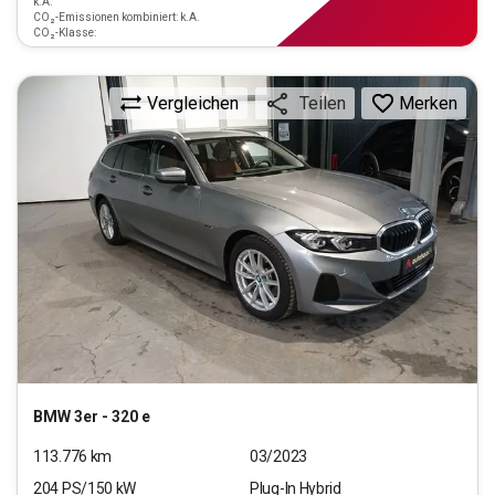
k.A.
CO₂-Emissionen kombiniert: k.A.
CO₂-Klasse:
Vergleichen
Merken
Teilen
BMW
3er - 320 e
113.776
km
03/2023
204
PS/
150
kW
Plug-In Hybrid