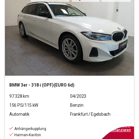
BMW
3er - 318 i (OPF)(EURO 6d)
97.328
km
04/2023
156
PS/
115
kW
Benzin
Automatik
Frankfurt / Egelsbach
24.970
€
inkl.MwSt.
Anhängerkupplung
ab
225€
mtl.
finanzieren
Harman-Kardon