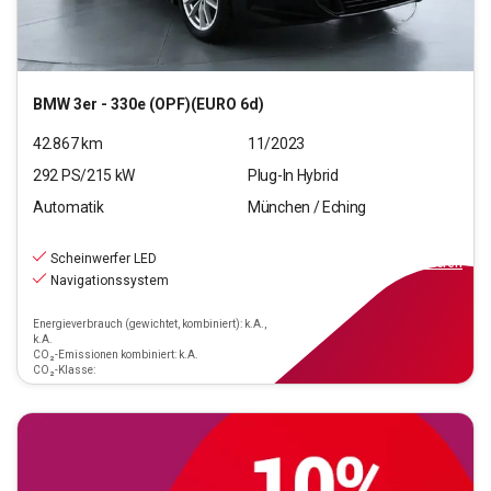
BMW
3er - 330e (OPF)(EURO 6d)
42.867
km
11/2023
292
PS/
215
kW
Plug-In Hybrid
Automatik
München / Eching
27.660
€
inkl.MwSt.
Scheinwerfer LED
ab
249€
mtl.
finanzieren
Navigationssystem
Energieverbrauch (gewichtet, kombiniert): k.A.,
k.A.
CO₂-Emissionen kombiniert: k.A.
CO₂-Klasse: