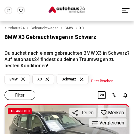
autohaus24
Gebrauchtwagen
BMW
X3
Zum Antrag
Alle Fragen & Antworten
München
Berlin
BMW X3 Gebrauchtwagen in Schwarz
Wir bewerten dein Auto
Rund um die Inzahlungnahme
Frankfurt
Wuppertal
Du suchst nach einem gebrauchten BMW X3 in Schwarz?
Auf autohaus24 findest du deinen Traumwagen zu
besten Konditionen!
BMW
X3
Schwarz
Filter löschen
Filter
20
TOP ANGEBOT
Merken
Teilen
Vergleichen