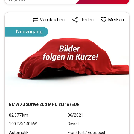
CO₂-Klasse:
Vergleichen
Merken
Teilen
BMW
X3 xDrive 20d MHD xLine (EURO 6d)
82.377
km
06/2021
190
PS/
140
kW
Diesel
Automatik
Frankfurt / Egelsbach