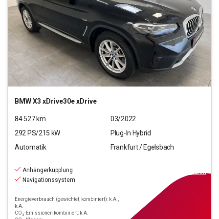
BMW
X3 xDrive30e xDrive
84.527
km
03/2022
292
PS/
215
kW
Plug-In Hybrid
Automatik
Frankfurt / Egelsbach
33.690
€
inkl.MwSt.
Anhängerkupplung
ab
303€
mtl.
finanzieren
Navigationssystem
Energieverbrauch (gewichtet, kombiniert): k.A.,
k.A.
CO₂-Emissionen kombiniert: k.A.