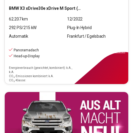
BMW
X3 xDrive30e xDrive M Sport (OPF)(EURO 6d)
62.207
km
12/2022
292
PS/
215
kW
Plug-In Hybrid
Automatik
Frankfurt / Egelsbach
41.470
€
inkl.MwSt.
Panoramadach
ab
309€
mtl.
finanzieren
Head-up-Display
Energieverbrauch (gewichtet, kombiniert): k.A.,
k.A.
CO₂-Emissionen kombiniert: k.A.
CO₂-Klasse: