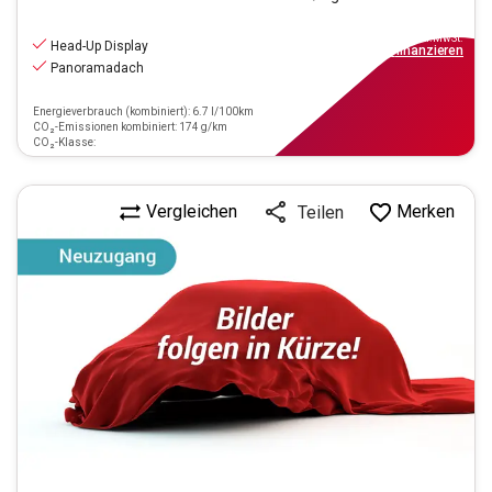
29.970
€
inkl.MwSt.
Head-Up Display
ab
270€
mtl.
finanzieren
Panoramadach
Energieverbrauch (kombiniert): 6.7 l/100km
CO₂-Emissionen kombiniert: 174 g/km
CO₂-Klasse:
Vergleichen
Merken
Teilen