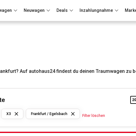
wagen
Neuwagen
Deals
Inzahlungnahme
Mark
Berlin
Frankfurt
Wuppertal
ankfurt? Auf autohaus24 findest du deinen Traumwagen zu b
te
2
BMW
X3
Frankfurt / Egelsbach
Filter löschen
X3
Frankfurt /