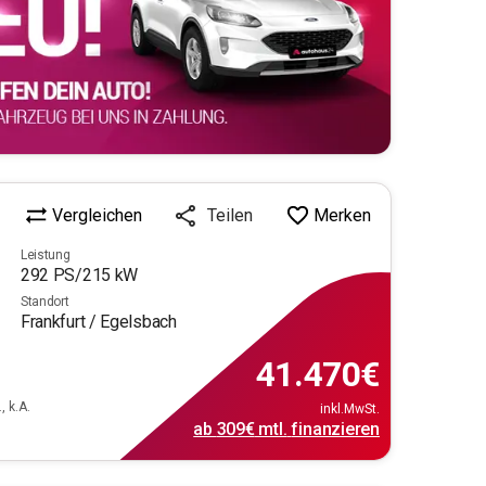
Vergleichen
Merken
Teilen
Leistung
292
PS/
215
kW
Standort
Frankfurt / Egelsbach
41.470
€
, k.A.
inkl.MwSt.
ab
309€
mtl.
finanzieren