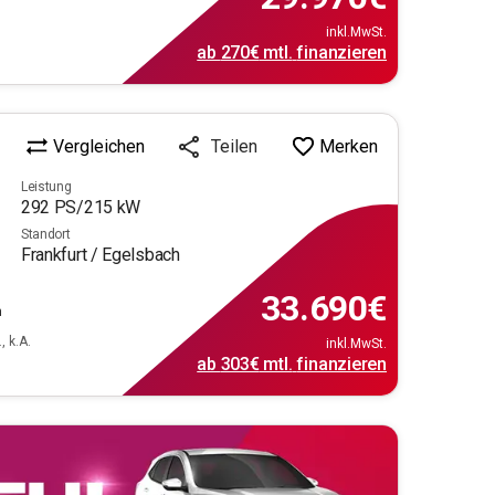
inkl.MwSt.
ab
270€
mtl.
finanzieren
Vergleichen
Merken
Teilen
Leistung
292
PS/
215
kW
Standort
Frankfurt / Egelsbach
33.690
€
m
, k.A.
inkl.MwSt.
ab
303€
mtl.
finanzieren