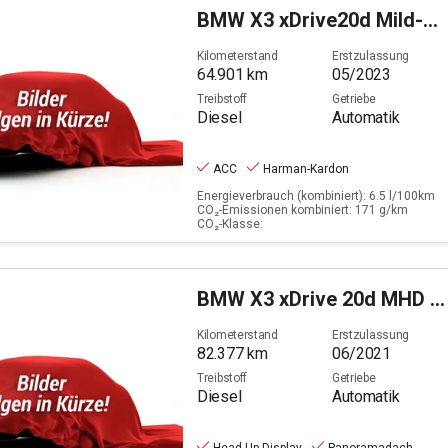
Egelsbach
BMW
X3 xDrive20d Mild-Hybrid xDrive M Sport (EURO 6d)
Filter löschen
Kilometerstand
Erstzulassung
64.901
km
05/2023
Treibstoff
Getriebe
Diesel
Automatik
ACC
Harman-Kardon
Energieverbrauch (kombiniert): 6.5 l/100km
CO₂-Emissionen kombiniert: 171 g/km
CO₂-Klasse:
BMW
X3 xDrive 20d MHD xLine (EURO 6d)
Kilometerstand
Erstzulassung
82.377
km
06/2021
Treibstoff
Getriebe
Diesel
Automatik