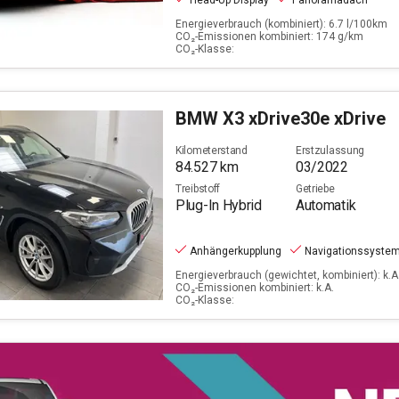
Head-Up Display
Panoramadach
Energieverbrauch (kombiniert): 6.7 l/100km
CO₂-Emissionen kombiniert: 174 g/km
CO₂-Klasse:
BMW
X3 xDrive30e xDrive
Kilometerstand
Erstzulassung
84.527
km
03/2022
Treibstoff
Getriebe
Plug-In Hybrid
Automatik
Anhängerkupplung
Navigationssyste
Energieverbrauch (gewichtet, kombiniert): k.A.
CO₂-Emissionen kombiniert: k.A.
CO₂-Klasse: