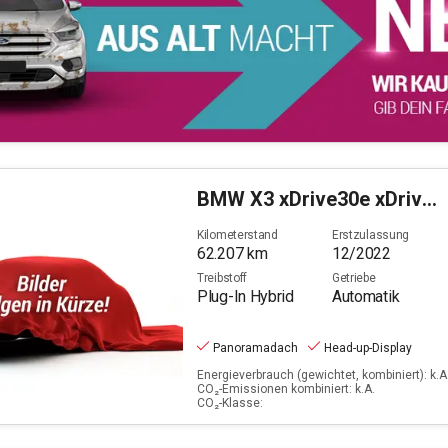
BMW
X3 xDrive30e xDrive M Sport (OPF)(EURO 6d)
Kilometerstand
Erstzulassung
62.207
km
12/2022
Treibstoff
Getriebe
Plug-In Hybrid
Automatik
Panoramadach
Head-up-Display
Energieverbrauch (gewichtet, kombiniert): k.A.
CO₂-Emissionen kombiniert: k.A.
CO₂-Klasse: