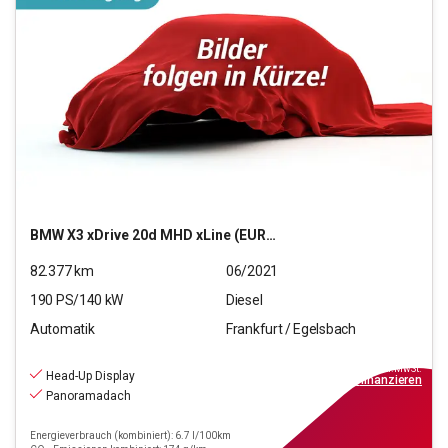
BMW
X3 xDrive 20d MHD xLine (EURO 6d)
82.377
km
06/2021
190
PS/
140
kW
Diesel
Automatik
Frankfurt / Egelsbach
29.970
€
inkl.MwSt.
Head-Up Display
ab
270€
mtl.
finanzieren
Panoramadach
Energieverbrauch (kombiniert): 6.7 l/100km