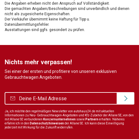
Die Angaben erheben nicht den Anspruch auf Vollständigkeit.
Die gemachten Angaben/Beschreibungen sind unverbindlich und dienen
nicht als zugesicherte Eigenschaften.
Der Verkäufer übernimmt keine Haftung für Tipp u.
Datenübermittlungsfehler.
Ausstattungen sind ggfs. gesondert zu prüfen.
Nichts mehr verpassen!
Sei einer der ersten und profitiere von unseren exklusiven
Gebrauchtwagen Angeboten.
Ja, ich möchte den regelmäßigen Newsletter von autohaus24.de mit aktuellen
Informationen zu Neu- Gebrauchtwagen-Angeboten und Kfz-Zubehör der Allane SE, von den
mit Allane SE verbundenen
Konzernunternehmen
sowie
Partnern
erhalten. Näheres
erfahre ich in den
Datenschutzhinweisen
der Allane SE. Ich kann diese Einwilligung
jederzeit mit Wirkung für die Zukunft widerrufen.