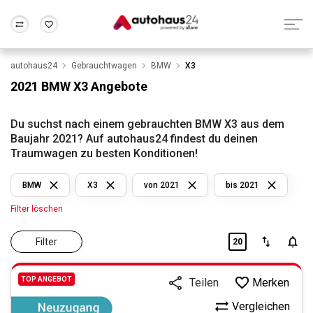
autohaus24
Gebrauchtwagen
BMW
X3
Zum Antrag
Alle Fragen & Antworten
München
Berlin
2021 BMW X3 Angebote
Wir bewerten dein Auto
Rund um die Inzahlungnahme
Frankfurt
Wuppertal
Du suchst nach einem gebrauchten BMW X3 aus dem
Baujahr 2021? Auf autohaus24 findest du deinen
Traumwagen zu besten Konditionen!
BMW
X3
von 2021
bis 2021
Filter löschen
Filter
20
TOP ANGEBOT
Merken
Teilen
Vergleichen