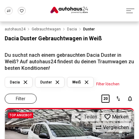
autohaus24
Gebrauchtwagen
Dacia
Duster
Zum Antrag
Alle Fragen & Antworten
München
Berlin
Dacia Duster Gebrauchtwagen in Weiß
Wir bewerten dein Auto
Rund um die Inzahlungnahme
Frankfurt
Wuppertal
Du suchst nach einem gebrauchten Dacia Duster in
Weiß? Auf autohaus24 findest du deinen Traumwagen zu
besten Konditionen!
Dacia
Duster
Weiß
Filter löschen
Filter
20
TOP ANGEBOT
Merken
Teilen
Vergleichen