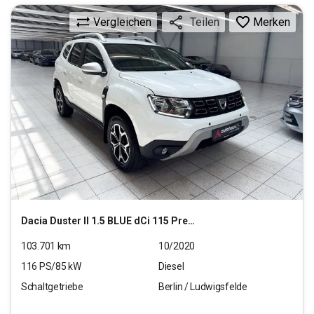
Vergleichen
Merken
Teilen
Dacia
Duster II 1.5 BLUE dCi 115 Prestige 4WD
103.701
km
10/2020
116
PS/
85
kW
Diesel
Schaltgetriebe
Berlin / Ludwigsfelde
14.990
€