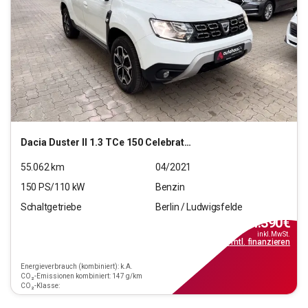
Dacia
Duster II 1.3 TCe 150 Celebration 2WD GPF (EU 6d)
55.062
km
04/2021
150
PS/
110
kW
Benzin
Schaltgetriebe
Berlin / Ludwigsfelde
14.390
€
inkl.MwSt.
ab
130€
mtl.
finanzieren
Energieverbrauch (kombiniert): k.A.
CO₂-Emissionen kombiniert: 147 g/km
CO₂-Klasse: