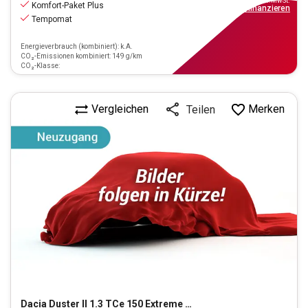
inkl.MwSt.
Komfort-Paket Plus
ab
135€
mtl.
finanzieren
Tempomat
Energieverbrauch (kombiniert): k.A.
CO₂-Emissionen kombiniert: 149 g/km
CO₂-Klasse:
Vergleichen
Merken
Teilen
Dacia
Duster II 1.3 TCe 150 Extreme 4x4