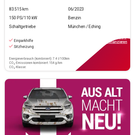
83.515
km
06/2023
150
PS/
110
kW
Benzin
Schaltgetriebe
München / Eching
18.440
€
inkl.MwSt.
Einparkhilfe
ab
209€
mtl.
finanzieren
Sitzheizung
Energieverbrauch (kombiniert): 7.4 l/100km
CO₂-Emissionen kombiniert: 154 g/km
CO₂-Klasse: