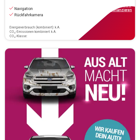
15.990
€
inkl.MwSt.
Navigation
ab
149€
mtl.
finanzieren
Rückfahrkamera
Energieverbrauch (kombiniert): k.A.
CO₂-Emissionen kombiniert: k.A.
CO₂-Klasse: