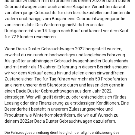
autohaus24 bekommst du problemlos deinen 2022er Dacia Duster
Gebrauchtwagen aber auch andere Baujahre. Wir achten darauf,
vor allem junge Gebrauchte für dich bereitszustellen und bieten dir
zudem unabhängig vom Baujahr eine Gebrauchtwagengarantie
von einem Jahr. Des Weiteren genießt du bei uns das
Rückgaberecht von 14 Tagen nach Kauf und kannst vor dem Kauf
für 72 Stunden reservieren.
Wenn Dacia Duster Gebrauchtwagen 2022 hergestellt wurden,
erwirbst du ein rundum hochwertiges und langlebiges Fahrzeug.
Als größter unabhängiger Gebrauchtwagenhändler Deutschlands
und mit mehr als 15 Jahren Erfahrung in diesem Bereich schauen
wir vor dem Verkauf genau hin und stellen einen einwandfreien
Zustand sicher. Tag für Tag führen wir mehr als 50 Probefahrten
an einem unserer drei Standorte durch und lassen dich gerne in
einen Dacia Duster Gebrauchtwagen aus dem Jahr 2022
einsteigen. Wer will, greift direkt zu oder entscheidet sich für das
Leasing oder eine Finanzierung zu erstklassigen Konditionen. Eine
Besonderheit besteht in unserem Zulassungsservice und
Produkten wie Winterkompletträdern, die wir auf Wunsch zu
deinem 2022er Dacia Duster Gebrauchtwagen dazuliefern.
Die Fahrzeugbeschreibung dient lediglich der allg. Identifizierung des