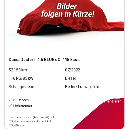
Dacia
Duster II 1.5 BLUE dCi 115 Essential 2WD (EURO 6d)
52.158
km
07/2022
116
PS/
85
kW
Diesel
Schaltgetriebe
Berlin / Ludwigsfelde
15.990
€
inkl.MwSt.
Bluetooth
ab
155€
mtl.
finanzieren
Lichtsensor
Energieverbrauch (kombiniert): k.A.
CO₂-Emissionen kombiniert: k.A.
CO₂-Klasse: