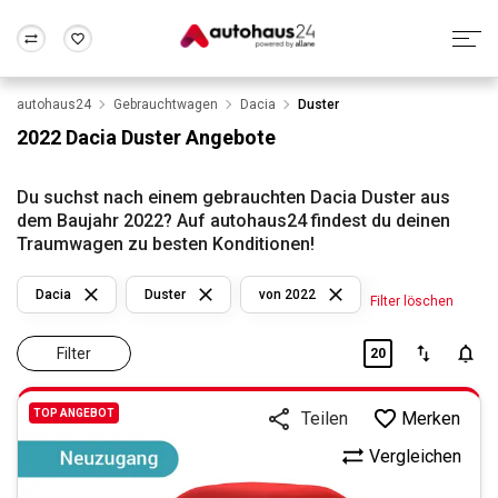
autohaus24
Gebrauchtwagen
Dacia
Duster
Zum Antrag
Alle Fragen & Antworten
München
Berlin
2022 Dacia Duster Angebote
Wir bewerten dein Auto
Rund um die Inzahlungnahme
Frankfurt
Wuppertal
Du suchst nach einem gebrauchten Dacia Duster aus
dem Baujahr 2022? Auf autohaus24 findest du deinen
Traumwagen zu besten Konditionen!
Dacia
Duster
von 2022
Filter löschen
Filter
20
TOP ANGEBOT
Merken
Teilen
Vergleichen