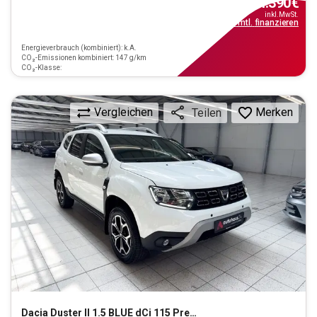
14.390
€
inkl.MwSt.
ab
130€
mtl.
finanzieren
Energieverbrauch (kombiniert): k.A.
CO₂-Emissionen kombiniert: 147 g/km
CO₂-Klasse:
Vergleichen
Merken
Teilen
Dacia
Duster II 1.5 BLUE dCi 115 Prestige 4WD