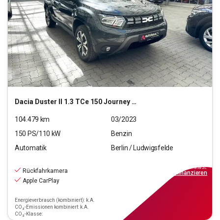
Dacia
Duster II 1.3 TCe 150 Journey 2WD (EURO 6d)
104.479
km
03/2023
150
PS/
110
kW
Benzin
Automatik
Berlin / Ludwigsfelde
15.190
€
inkl.MwSt.
Rückfahrkamera
ab
137€
mtl.
finanzieren
Apple CarPlay
Energieverbrauch (kombiniert): k.A.
CO₂-Emissionen kombiniert: k.A.
CO₂-Klasse: