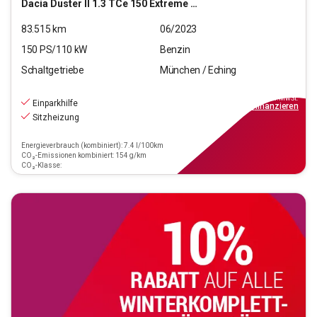
Dacia
Duster II 1.3 TCe 150 Extreme 4x4
83.515
km
06/2023
150
PS/
110
kW
Benzin
Schaltgetriebe
München / Eching
18.440
€
inkl.MwSt.
Einparkhilfe
ab
209€
mtl.
finanzieren
Sitzheizung
Energieverbrauch (kombiniert): 7.4 l/100km
CO₂-Emissionen kombiniert: 154 g/km
CO₂-Klasse: