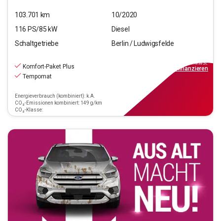
103.701
km
10/2020
116
PS/
85
kW
Diesel
Schaltgetriebe
Berlin / Ludwigsfelde
14.990
€
inkl.MwSt.
Komfort-Paket Plus
ab
135€
mtl.
finanzieren
Tempomat
Energieverbrauch (kombiniert): k.A.
CO₂-Emissionen kombiniert: 149 g/km
CO₂-Klasse: