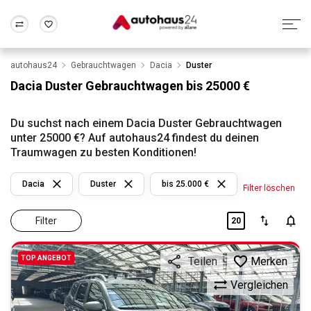
autohaus24
Gebrauchtwagen
Dacia
Duster
Zum Antrag
Alle Fragen & Antworten
München
Berlin
Dacia Duster Gebrauchtwagen bis 25000 €
Wir bewerten dein Auto
Rund um die Inzahlungnahme
Frankfurt
Wuppertal
Du suchst nach einem Dacia Duster Gebrauchtwagen
unter 25000 €? Auf autohaus24 findest du deinen
Traumwagen zu besten Konditionen!
Dacia
Duster
bis 25.000 €
Filter löschen
Filter
20
TOP ANGEBOT
Merken
Teilen
Vergleichen