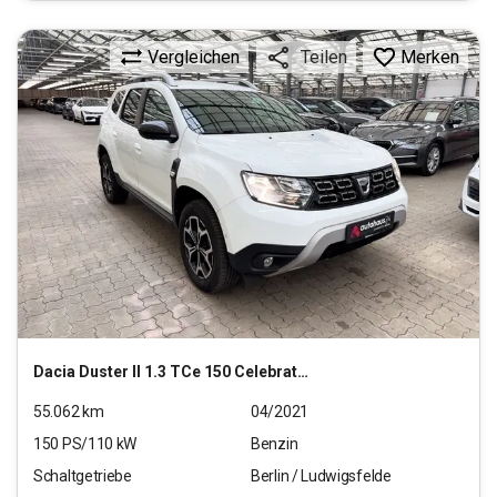
Vergleichen
Merken
Teilen
Dacia
Duster II 1.3 TCe 150 Celebration 2WD GPF (EU 6d)
55.062
km
04/2021
150
PS/
110
kW
Benzin
Schaltgetriebe
Berlin / Ludwigsfelde