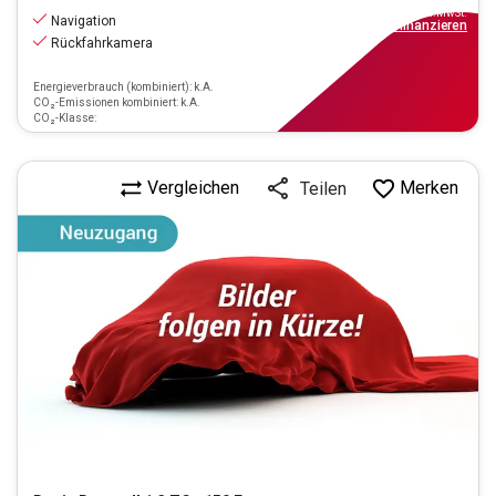
inkl.MwSt.
Navigation
ab
149€
mtl.
finanzieren
Rückfahrkamera
Energieverbrauch (kombiniert): k.A.
CO₂-Emissionen kombiniert: k.A.
CO₂-Klasse:
Vergleichen
Merken
Teilen