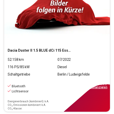
Dacia
Duster II 1.5 BLUE dCi 115 Essential 2WD (EURO 6d)
52.158
km
07/2022
116
PS/
85
kW
Diesel
Schaltgetriebe
Berlin / Ludwigsfelde
15.990
€
inkl.MwSt.
Bluetooth
ab
155€
mtl.
finanzieren
Lichtsensor
Energieverbrauch (kombiniert): k.A.
CO₂-Emissionen kombiniert: k.A.
CO₂-Klasse: