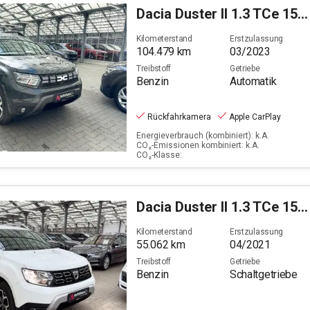
240
Dacia
Duster II 1.3 TCe 150 Journey 2WD (EURO 6d)
PS
Filter löschen
Kilometerstand
Erstzulassung
104.479
km
03/2023
Treibstoff
Getriebe
Benzin
Automatik
Rückfahrkamera
Apple CarPlay
Energieverbrauch (kombiniert): k.A.
CO₂-Emissionen kombiniert: k.A.
CO₂-Klasse:
Dacia
Duster II 1.3 TCe 150 Celebration 2WD GPF (EU 6d)
Kilometerstand
Erstzulassung
55.062
km
04/2021
Treibstoff
Getriebe
Benzin
Schaltgetriebe