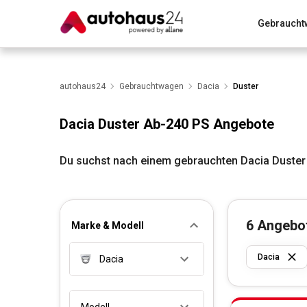
Gebraucht
Zum Antrag
Alle Fragen & Antworten
München
Wir bewerten dein Auto
autohaus24
Gebrauchtwagen
Rund um die Inzahlungnahme
Dacia
Duster
Dacia Duster Ab-240 PS Angebote
Du suchst nach einem gebrauchten Dacia Duster
6
Angebo
Marke & Modell
Dacia
Dacia
Modell