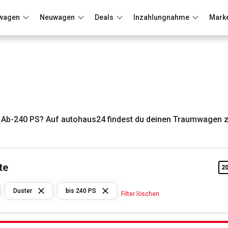
wagen
Neuwagen
Deals
Inzahlungnahme
Mark
Berlin
Frankfurt
Wuppertal
 Ab-240 PS? Auf autohaus24 findest du deinen Traumwagen z
te
2
Dacia
Duster
bis 240 PS
Filter löschen
Duster
bis