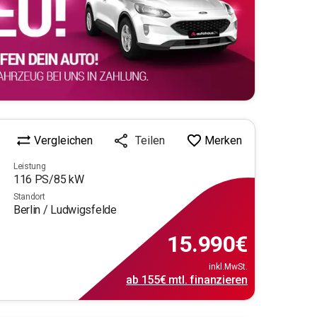
Vergleichen
Merken
Teilen
Leistung
116
PS/
85
kW
Standort
Berlin / Ludwigsfelde
15.990
€
inkl.MwSt.
ab
155€
mtl.
finanzieren