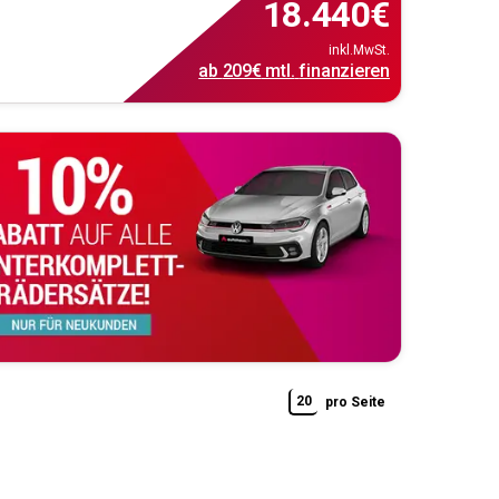
18.440
€
inkl.MwSt.
ab
209€
mtl.
finanzieren
20
pro Seite