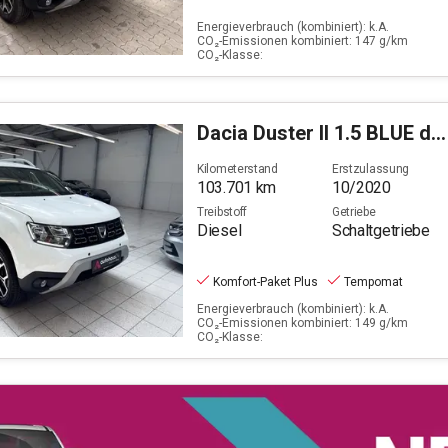
Energieverbrauch (kombiniert): k.A.
CO₂-Emissionen kombiniert: 147 g/km
CO₂-Klasse:
Dacia
Duster II 1.5 BLUE dCi 115 Prestige 4WD
Kilometerstand
Erstzulassung
103.701
km
10/2020
Treibstoff
Getriebe
Diesel
Schaltgetriebe
Komfort-Paket Plus
Tempomat
Energieverbrauch (kombiniert): k.A.
CO₂-Emissionen kombiniert: 149 g/km
CO₂-Klasse: