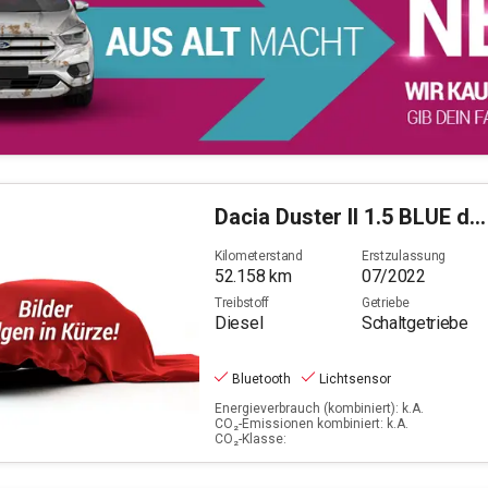
Dacia
Duster II 1.5 BLUE dCi 115 Essential 2WD (EURO 6d)
Kilometerstand
Erstzulassung
52.158
km
07/2022
Treibstoff
Getriebe
Diesel
Schaltgetriebe
Bluetooth
Lichtsensor
Energieverbrauch (kombiniert): k.A.
CO₂-Emissionen kombiniert: k.A.
CO₂-Klasse: